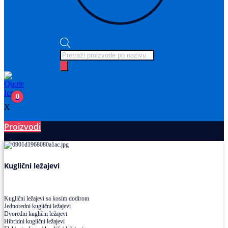
Products
search
0
X
Proizvodi
Ležajevi
Kuglični ležajevi
Kuglični ležajevi sa kosim dodirom
Jednoredni kuglični ležajevi
Dvoredni kuglični ležajevi
Hibridni kuglični ležajevi