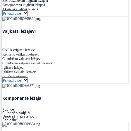
Elektroizolovani kuglični ležajevi
Samopodesivi kuglični ležajevi
Aksijalni kuglični ležajevi
Prikaži više
Kuglični ležajevi od nerđajućeg čelika
Valjkasti ležajevi
CARB valjkasti ležajevi
Konusno valjkasti ležajevi
Cilindrično valjkasti ležajevi
Cilindrično valjkasti aksijalni ležajevi
Igličasti ležajevi
Igličasti aksijalni ležajevi
Buričasti ležajevi
Prikaži više
Buričasti zaptiveni ležajevi
Buričasti aksijalni ležajevi
Komponente ležaja
Kuglice
Cilindrični valjčići
Unutrašnji prstenovi
Podloške