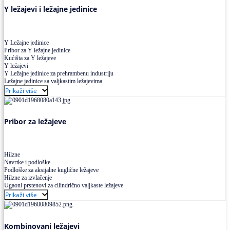
Y ležajevi i ležajne jedinice
Y Ležajne jedinice
Pribor za Y ležajne jedinice
Kućišta za Y ležajeve
Y ležajevi
Y Ležajne jedinice za prehrambenu industriju
Ležajne jedinice sa valjkastim ležajevima
Prikaži više
Pribor za ležajeve
Hilzne
Navrtke i podloške
Podloške za aksijalne kuglične ležajeve
Hilzne za izvlačenje
Ugaoni prstenovi za cilindrično valjkaste ležajeve
Prikaži više
Kombinovani ležajevi