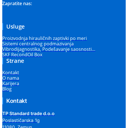
Zapratite nas:
Usluge
Proizvodnja hirauličnih zaptivki po meri
Sistemi centralnog podmazivanja
Vibrodijagnostika, Podešavanje saosnosti…
SKF RecondOil Box
Strane
Kontakt
O nama
Karijera
Blog
Kontakt
TP Standard trade d.o.o
Poslastičarska 1g
11080, Zemun