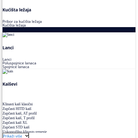
Kućišta ležaja
Pribor za kućišta ležaja
Kućišta ležaja
Proizvodi za prenos snage
Lanci
Lanci
Poluspojnice lanaca
Spojnice lanaca
Kaiševi
Klinasti kaiš klasični
Zupčasti HITD kaiš
Zupčasti kaiš, AT profil
Zupčasti kaiš, T profil
Zupčasti kaiš XL
Zupčasti STD kaiš
Uskoprofilno klinasto remenje
Prikaži više
Uskoprofilno klinasto remenje spojeno