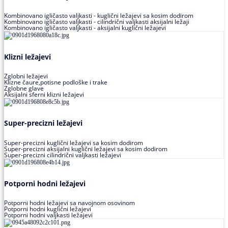
Kombinovano igličasto valjkasti - kuglični ležajevi sa kosim dodirom
Kombinovano igličasto valjkasti - cilindrični valjkasti aksijalni ležaji
Kombinovano igličasto valjkasti - aksijalni kuglični ležajevi
Klizni ležajevi
Zglobni ležajevi
Klizne čaure,potisne podloške i trake
Zglobne glave
Aksijalni sferni klizni ležajevi
Super-precizni ležajevi
Super-precizni kuglični ležajevi sa kosim dodirom
Super-precizni aksijalni kuglični ležajevi sa kosim dodirom
Super-precizni cilindrični valjkasti ležajevi
Potporni hodni ležajevi
Potporni hodni ležajevi sa navojnom osovinom
Potporni hodni kuglični ležajevi
Potporni hodni valjkasti ležajevi