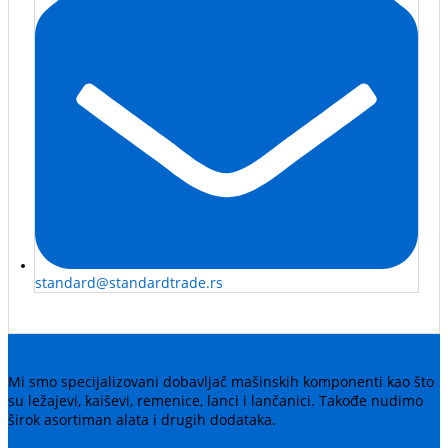
standard@standardtrade.rs
Mi smo specijalizovani dobavljač mašinskih komponenti kao što
su ležajevi, kaiševi, remenice, lanci i lančanici. Takođe nudimo
širok asortiman alata i drugih dodataka.