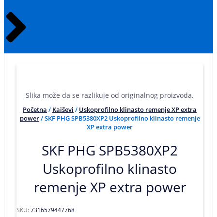
Slika može da se razlikuje od originalnog proizvoda.
Početna
/
Kaiševi
/
Uskoprofilno klinasto remenje XP extra
power
/ SKF PHG SPB5380XP2 Uskoprofilno klinasto remenje
XP extra power
SKF PHG SPB5380XP2
Uskoprofilno klinasto
remenje XP extra power
SKU:
7316579447768