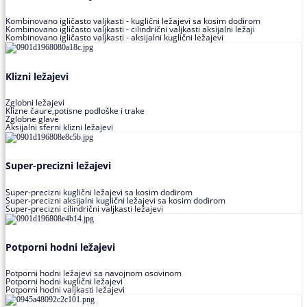
Kombinovano igličasto valjkasti - kuglični ležajevi sa kosim dodirom
Kombinovano igličasto valjkasti - cilindrični valjkasti aksijalni ležaji
Kombinovano igličasto valjkasti - aksijalni kuglični ležajevi
Klizni ležajevi
Zglobni ležajevi
Klizne čaure,potisne podloške i trake
Zglobne glave
Aksijalni sferni klizni ležajevi
Super-precizni ležajevi
Super-precizni kuglični ležajevi sa kosim dodirom
Super-precizni aksijalni kuglični ležajevi sa kosim dodirom
Super-precizni cilindrični valjkasti ležajevi
Potporni hodni ležajevi
Potporni hodni ležajevi sa navojnom osovinom
Potporni hodni kuglični ležajevi
Potporni hodni valjkasti ležajevi