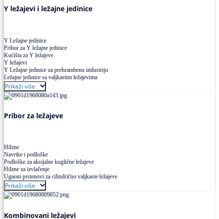
Y ležajevi i ležajne jedinice
Y Ležajne jedinice
Pribor za Y ležajne jedinice
Kućišta za Y ležajeve
Y ležajevi
Y Ležajne jedinice za prehrambenu industriju
Ležajne jedinice sa valjkastim ležajevima
Prikaži više
Pribor za ležajeve
Hilzne
Navrtke i podloške
Podloške za aksijalne kuglične ležajeve
Hilzne za izvlačenje
Ugaoni prstenovi za cilindrično valjkaste ležajeve
Prikaži više
Kombinovani ležajevi