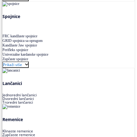
Uskoprofilno klinasto remenje XP extra power
Višekanalno remenje PJ,PK
Spojnice
FRC kandžaste spojnice
GRID spojnica sa oprugom
Kandžaste Jaw spojnice
Perifleks spojnice
Univerzalne kardanske spojnice
Zupčaste spojnice
Prikaži više
Lančanici
Jednoredni lančanici
Dvoredni lančanici
Troredni lančanici
Remenice
Klinaste remenice
Zupčaste remenice