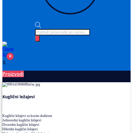
Products
search
0
X
Proizvodi
Ležajevi
Kuglični ležajevi
Kuglični ležajevi sa kosim dodirom
Jednoredni kuglični ležajevi
Dvoredni kuglični ležajevi
Hibridni kuglični ležajevi