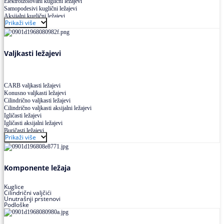
Elektroizolovani kuglični ležajevi
Samopodesivi kuglični ležajevi
Aksijalni kuglični ležajevi
Prikaži više
Kuglični ležajevi od nerđajućeg čelika
Valjkasti ležajevi
CARB valjkasti ležajevi
Konusno valjkasti ležajevi
Cilindrično valjkasti ležajevi
Cilindrično valjkasti aksijalni ležajevi
Igličasti ležajevi
Igličasti aksijalni ležajevi
Buričasti ležajevi
Prikaži više
Buričasti zaptiveni ležajevi
Buričasti aksijalni ležajevi
Komponente ležaja
Kuglice
Cilindrični valjčići
Unutrašnji prstenovi
Podloške