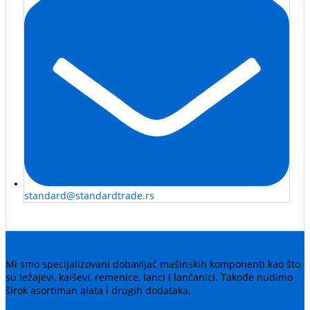
standard@standardtrade.rs
Mi smo specijalizovani dobavljač mašinskih komponenti kao što
su ležajevi, kaiševi, remenice, lanci i lančanici. Takođe nudimo
širok asortiman alata i drugih dodataka.