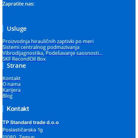
Zapratite nas:
Usluge
Proizvodnja hirauličnih zaptivki po meri
Sistemi centralnog podmazivanja
Vibrodijagnostika, Podešavanje saosnosti…
SKF RecondOil Box
Strane
Kontakt
O nama
Karijera
Blog
Kontakt
TP Standard trade d.o.o
Poslastičarska 1g
11080, Zemun