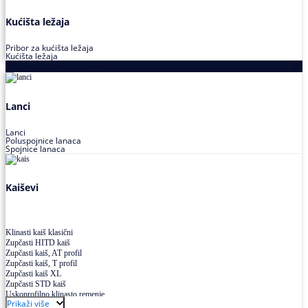
Kućišta ležaja
Pribor za kućišta ležaja
Kućišta ležaja
Proizvodi za prenos snage
Lanci
Lanci
Poluspojnice lanaca
Spojnice lanaca
Kaiševi
Klinasti kaiš klasični
Zupčasti HITD kaiš
Zupčasti kaiš, AT profil
Zupčasti kaiš, T profil
Zupčasti kaiš XL
Zupčasti STD kaiš
Uskoprofilno klinasto remenje
Prikaži više
Uskoprofilno klinasto remenje spojeno