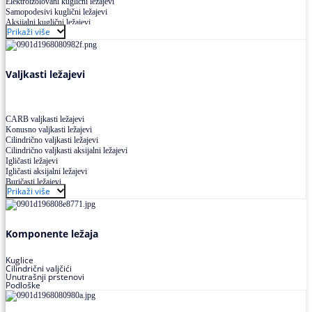
Elektroizolovani kuglični ležajevi
Samopodesivi kuglični ležajevi
Aksijalni kuglični ležajevi
Prikaži više
Kuglični ležajevi od nerđajućeg čelika
Valjkasti ležajevi
CARB valjkasti ležajevi
Konusno valjkasti ležajevi
Cilindrično valjkasti ležajevi
Cilindrično valjkasti aksijalni ležajevi
Igličasti ležajevi
Igličasti aksijalni ležajevi
Buričasti ležajevi
Prikaži više
Buričasti zaptiveni ležajevi
Buričasti aksijalni ležajevi
Komponente ležaja
Kuglice
Cilindrični valjčići
Unutrašnji prstenovi
Podloške