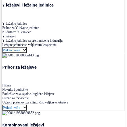
Y ležajevi i ležajne jedinice
Y Ležajne jedinice
Pribor za Y ležajne jedinice
Kućišta za Y ležajeve
Y ležajevi
Y Ležajne jedinice za prehrambenu industriju
Ležajne jedinice sa valjkastim ležajevima
Prikaži više
Pribor za ležajeve
Hilzne
Navrtke i podloške
Podloške za aksijalne kuglične ležajeve
Hilzne za izvlačenje
Ugaoni prstenovi za cilindrično valjkaste ležajeve
Prikaži više
Kombinovani ležajevi