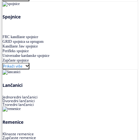
Uskoprofilno klinasto remenje XP extra power
Višekanalno remenje PJ,PK
Spojnice
FRC kandžaste spojnice
GRID spojnica sa oprugom
Kandžaste Jaw spojnice
Perifleks spojnice
Univerzalne kardanske spojnice
Zupčaste spojnice
Prikaži više
Lančanici
Jednoredni lančanici
Dvoredni lančanici
Troredni lančanici
Remenice
Klinaste remenice
Zupčaste remenice