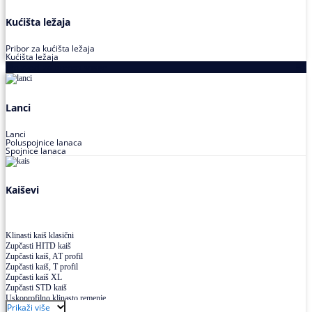
Kućišta ležaja
Pribor za kućišta ležaja
Kućišta ležaja
Proizvodi za prenos snage
Lanci
Lanci
Poluspojnice lanaca
Spojnice lanaca
Kaiševi
Klinasti kaiš klasični
Zupčasti HITD kaiš
Zupčasti kaiš, AT profil
Zupčasti kaiš, T profil
Zupčasti kaiš XL
Zupčasti STD kaiš
Uskoprofilno klinasto remenje
Prikaži više
Uskoprofilno klinasto remenje spojeno