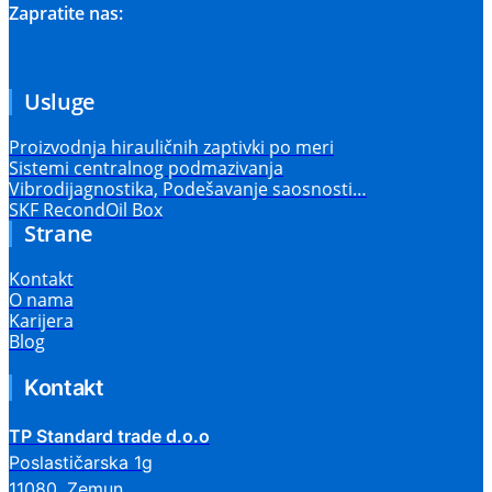
Zapratite nas:
Usluge
Proizvodnja hirauličnih zaptivki po meri
Sistemi centralnog podmazivanja
Vibrodijagnostika, Podešavanje saosnosti…
SKF RecondOil Box
Strane
Kontakt
O nama
Karijera
Blog
Kontakt
TP Standard trade d.o.o
Poslastičarska 1g
11080, Zemun