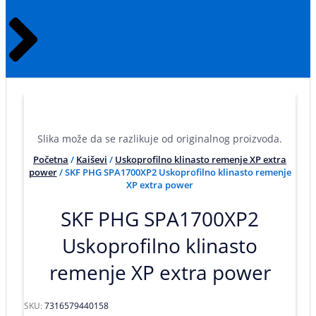
Slika može da se razlikuje od originalnog proizvoda.
Početna
/
Kaiševi
/
Uskoprofilno klinasto remenje XP extra
power
/ SKF PHG SPA1700XP2 Uskoprofilno klinasto remenje
XP extra power
SKF PHG SPA1700XP2
Uskoprofilno klinasto
remenje XP extra power
SKU:
7316579440158