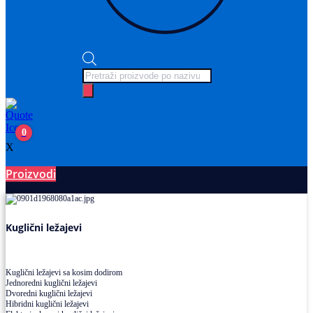
Products
search
0
X
Proizvodi
Ležajevi
Kuglični ležajevi
Kuglični ležajevi sa kosim dodirom
Jednoredni kuglični ležajevi
Dvoredni kuglični ležajevi
Hibridni kuglični ležajevi