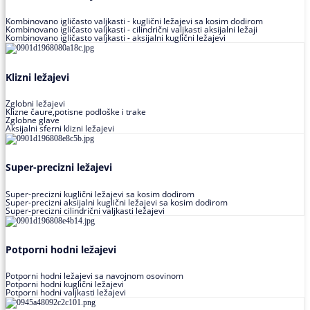
Kombinovano igličasto valjkasti - kuglični ležajevi sa kosim dodirom
Kombinovano igličasto valjkasti - cilindrični valjkasti aksijalni ležaji
Kombinovano igličasto valjkasti - aksijalni kuglični ležajevi
Klizni ležajevi
Zglobni ležajevi
Klizne čaure,potisne podloške i trake
Zglobne glave
Aksijalni sferni klizni ležajevi
Super-precizni ležajevi
Super-precizni kuglični ležajevi sa kosim dodirom
Super-precizni aksijalni kuglični ležajevi sa kosim dodirom
Super-precizni cilindrični valjkasti ležajevi
Potporni hodni ležajevi
Potporni hodni ležajevi sa navojnom osovinom
Potporni hodni kuglični ležajevi
Potporni hodni valjkasti ležajevi