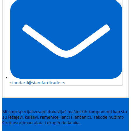
standard@standardtrade.rs
Mi smo specijalizovani dobavljač mašinskih komponenti kao što
su ležajevi, kaiševi, remenice, lanci i lančanici. Takođe nudimo
širok asortiman alata i drugih dodataka.