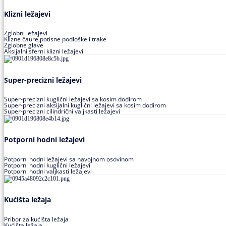
Klizni ležajevi
Zglobni ležajevi
Klizne čaure,potisne podloške i trake
Zglobne glave
Aksijalni sferni klizni ležajevi
Super-precizni ležajevi
Super-precizni kuglični ležajevi sa kosim dodirom
Super-precizni aksijalni kuglični ležajevi sa kosim dodirom
Super-precizni cilindrični valjkasti ležajevi
Potporni hodni ležajevi
Potporni hodni ležajevi sa navojnom osovinom
Potporni hodni kuglični ležajevi
Potporni hodni valjkasti ležajevi
Kućišta ležaja
Pribor za kućišta ležaja
Kućišta ležaja