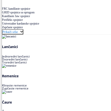
FRC kandžaste spojnice
GRID spojnica sa oprugom
Kandžaste Jaw spojnice
Perifleks spojnice
Univerzalne kardanske spojnice
Zupčaste spojnice
Prikaži više
Lančanici
Jednoredni lančanici
Dvoredni lančanici
Troredni lančanici
Remenice
Klinaste remenice
Zupčaste remenice
Čaure