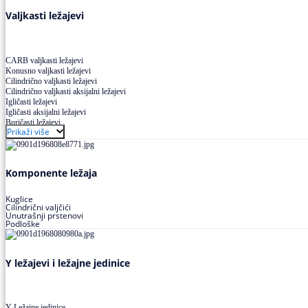
Valjkasti ležajevi
CARB valjkasti ležajevi
Konusno valjkasti ležajevi
Cilindrično valjkasti ležajevi
Cilindrično valjkasti aksijalni ležajevi
Igličasti ležajevi
Igličasti aksijalni ležajevi
Buričasti ležajevi
Prikaži više
Buričasti zaptiveni ležajevi
Buričasti aksijalni ležajevi
Komponente ležaja
Kuglice
Cilindrični valjčići
Unutrašnji prstenovi
Podloške
Y ležajevi i ležajne jedinice
Y Ležajne jedinice