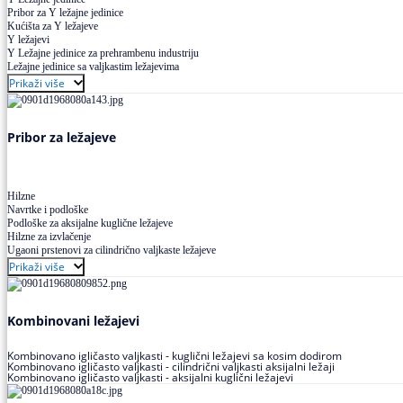
Pribor za Y ležajne jedinice
Kućišta za Y ležajeve
Y ležajevi
Y Ležajne jedinice za prehrambenu industriju
Ležajne jedinice sa valjkastim ležajevima
Prikaži više
Pribor za ležajeve
Hilzne
Navrtke i podloške
Podloške za aksijalne kuglične ležajeve
Hilzne za izvlačenje
Ugaoni prstenovi za cilindrično valjkaste ležajeve
Prikaži više
Kombinovani ležajevi
Kombinovano igličasto valjkasti - kuglični ležajevi sa kosim dodirom
Kombinovano igličasto valjkasti - cilindrični valjkasti aksijalni ležaji
Kombinovano igličasto valjkasti - aksijalni kuglični ležajevi