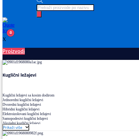
Products
search
0
X
Proizvodi
Ležajevi
Kuglični ležajevi
Kuglični ležajevi sa kosim dodirom
Jednoredni kuglični ležajevi
Dvoredni kuglični ležajevi
Hibridni kuglični ležajevi
Elektroizolovani kuglični ležajevi
Samopodesivi kuglični ležajevi
Aksijalni kuglični ležajevi
Prikaži više
Kuglični ležajevi od nerđajućeg čelika