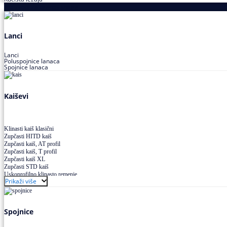
Proizvodi za prenos snage
Lanci
Lanci
Poluspojnice lanaca
Spojnice lanaca
Kaiševi
Klinasti kaiš klasični
Zupčasti HITD kaiš
Zupčasti kaiš, AT profil
Zupčasti kaiš, T profil
Zupčasti kaiš XL
Zupčasti STD kaiš
Uskoprofilno klinasto remenje
Prikaži više
Uskoprofilno klinasto remenje spojeno
Uskoprofilno klinasto remenje XP extra power
Višekanalno remenje PJ,PK
Spojnice