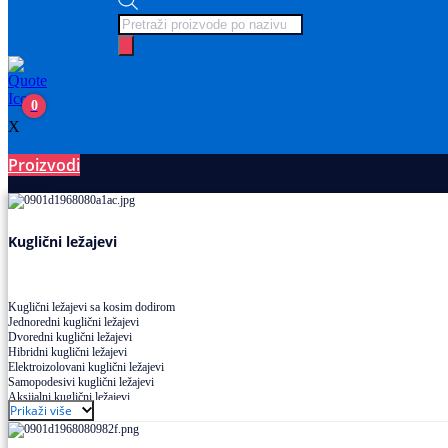
Products
search
0
X
Proizvodi
Ležajevi
Kuglični ležajevi
Kuglični ležajevi sa kosim dodirom
Jednoredni kuglični ležajevi
Dvoredni kuglični ležajevi
Hibridni kuglični ležajevi
Elektroizolovani kuglični ležajevi
Samopodesivi kuglični ležajevi
Aksijalni kuglični ležajevi
Prikaži više
Kuglični ležajevi od nerđajućeg čelika