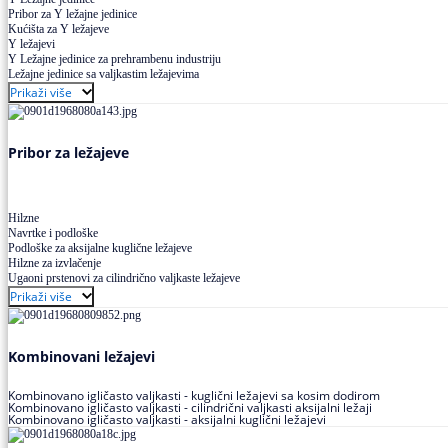
Pribor za Y ležajne jedinice
Kućišta za Y ležajeve
Y ležajevi
Y Ležajne jedinice za prehrambenu industriju
Ležajne jedinice sa valjkastim ležajevima
Prikaži više
Pribor za ležajeve
Hilzne
Navrtke i podloške
Podloške za aksijalne kuglične ležajeve
Hilzne za izvlačenje
Ugaoni prstenovi za cilindrično valjkaste ležajeve
Prikaži više
Kombinovani ležajevi
Kombinovano igličasto valjkasti - kuglični ležajevi sa kosim dodirom
Kombinovano igličasto valjkasti - cilindrični valjkasti aksijalni ležaji
Kombinovano igličasto valjkasti - aksijalni kuglični ležajevi