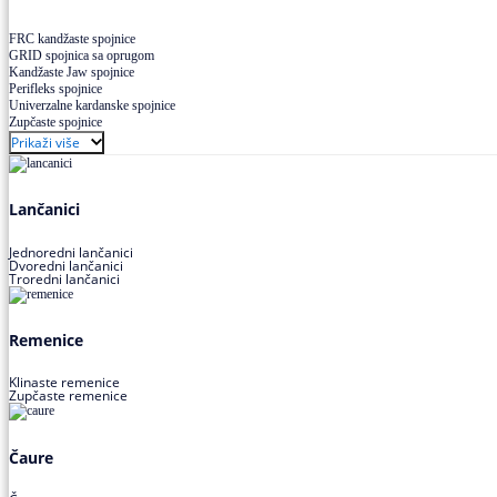
FRC kandžaste spojnice
GRID spojnica sa oprugom
Kandžaste Jaw spojnice
Perifleks spojnice
Univerzalne kardanske spojnice
Zupčaste spojnice
Prikaži više
Lančanici
Jednoredni lančanici
Dvoredni lančanici
Troredni lančanici
Remenice
Klinaste remenice
Zupčaste remenice
Čaure