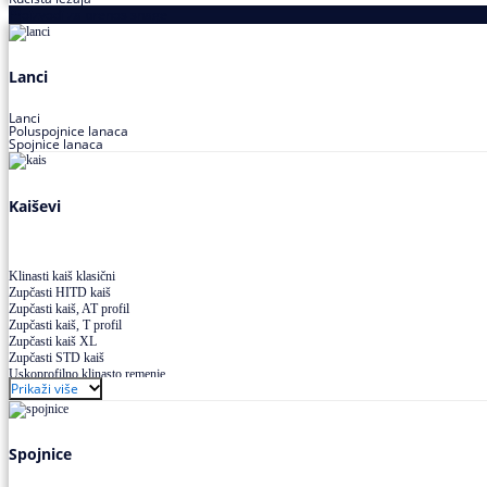
Proizvodi za prenos snage
Lanci
Lanci
Poluspojnice lanaca
Spojnice lanaca
Kaiševi
Klinasti kaiš klasični
Zupčasti HITD kaiš
Zupčasti kaiš, AT profil
Zupčasti kaiš, T profil
Zupčasti kaiš XL
Zupčasti STD kaiš
Uskoprofilno klinasto remenje
Prikaži više
Uskoprofilno klinasto remenje spojeno
Uskoprofilno klinasto remenje XP extra power
Višekanalno remenje PJ,PK
Spojnice