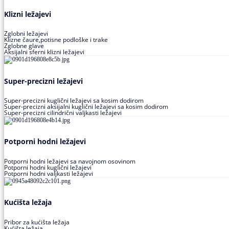
Klizni ležajevi
Zglobni ležajevi
Klizne čaure,potisne podloške i trake
Zglobne glave
Aksijalni sferni klizni ležajevi
Super-precizni ležajevi
Super-precizni kuglični ležajevi sa kosim dodirom
Super-precizni aksijalni kuglični ležajevi sa kosim dodirom
Super-precizni cilindrični valjkasti ležajevi
Potporni hodni ležajevi
Potporni hodni ležajevi sa navojnom osovinom
Potporni hodni kuglični ležajevi
Potporni hodni valjkasti ležajevi
Kućišta ležaja
Pribor za kućišta ležaja
Kućišta ležaja