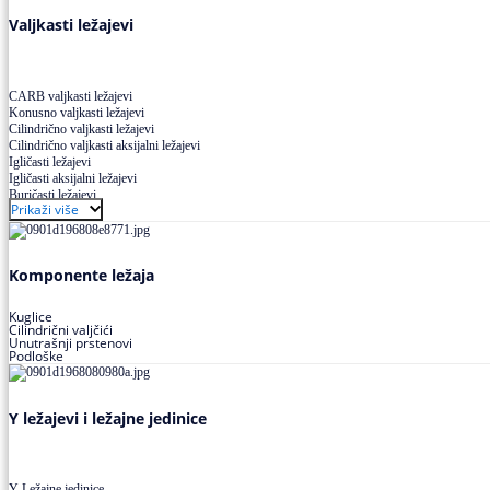
Valjkasti ležajevi
CARB valjkasti ležajevi
Konusno valjkasti ležajevi
Cilindrično valjkasti ležajevi
Cilindrično valjkasti aksijalni ležajevi
Igličasti ležajevi
Igličasti aksijalni ležajevi
Buričasti ležajevi
Prikaži više
Buričasti zaptiveni ležajevi
Buričasti aksijalni ležajevi
Komponente ležaja
Kuglice
Cilindrični valjčići
Unutrašnji prstenovi
Podloške
Y ležajevi i ležajne jedinice
Y Ležajne jedinice