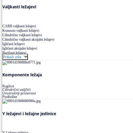
Valjkasti ležajevi
CARB valjkasti ležajevi
Konusno valjkasti ležajevi
Cilindrično valjkasti ležajevi
Cilindrično valjkasti aksijalni ležajevi
Igličasti ležajevi
Igličasti aksijalni ležajevi
Buričasti ležajevi
Prikaži više
Buričasti zaptiveni ležajevi
Buričasti aksijalni ležajevi
Komponente ležaja
Kuglice
Cilindrični valjčići
Unutrašnji prstenovi
Podloške
Y ležajevi i ležajne jedinice
Y Ležajne jedinice