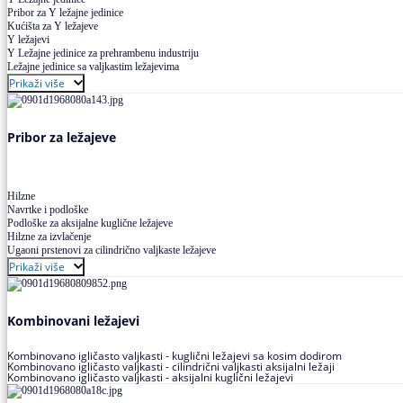
Pribor za Y ležajne jedinice
Kućišta za Y ležajeve
Y ležajevi
Y Ležajne jedinice za prehrambenu industriju
Ležajne jedinice sa valjkastim ležajevima
Prikaži više
Pribor za ležajeve
Hilzne
Navrtke i podloške
Podloške za aksijalne kuglične ležajeve
Hilzne za izvlačenje
Ugaoni prstenovi za cilindrično valjkaste ležajeve
Prikaži više
Kombinovani ležajevi
Kombinovano igličasto valjkasti - kuglični ležajevi sa kosim dodirom
Kombinovano igličasto valjkasti - cilindrični valjkasti aksijalni ležaji
Kombinovano igličasto valjkasti - aksijalni kuglični ležajevi