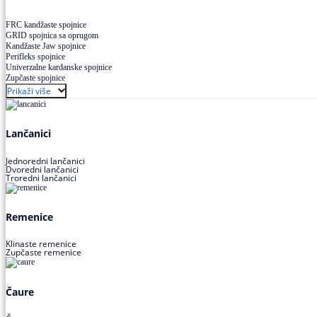
FRC kandžaste spojnice
GRID spojnica sa oprugom
Kandžaste Jaw spojnice
Perifleks spojnice
Univerzalne kardanske spojnice
Zupčaste spojnice
Prikaži više
Lančanici
Jednoredni lančanici
Dvoredni lančanici
Troredni lančanici
Remenice
Klinaste remenice
Zupčaste remenice
Čaure