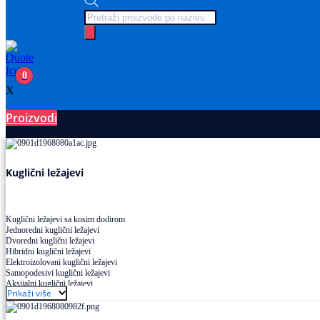
Products
search
0
X
Proizvodi
Ležajevi
Kuglični ležajevi
Kuglični ležajevi sa kosim dodirom
Jednoredni kuglični ležajevi
Dvoredni kuglični ležajevi
Hibridni kuglični ležajevi
Elektroizolovani kuglični ležajevi
Samopodesivi kuglični ležajevi
Aksijalni kuglični ležajevi
Prikaži više
Kuglični ležajevi od nerđajućeg čelika