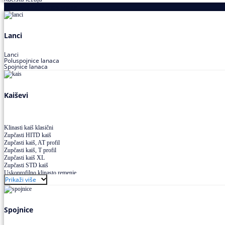
Proizvodi za prenos snage
Lanci
Lanci
Poluspojnice lanaca
Spojnice lanaca
Kaiševi
Klinasti kaiš klasični
Zupčasti HITD kaiš
Zupčasti kaiš, AT profil
Zupčasti kaiš, T profil
Zupčasti kaiš XL
Zupčasti STD kaiš
Uskoprofilno klinasto remenje
Prikaži više
Uskoprofilno klinasto remenje spojeno
Uskoprofilno klinasto remenje XP extra power
Višekanalno remenje PJ,PK
Spojnice