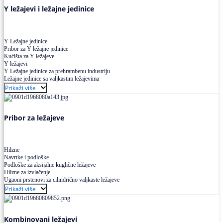
Y ležajevi i ležajne jedinice
Y Ležajne jedinice
Pribor za Y ležajne jedinice
Kućišta za Y ležajeve
Y ležajevi
Y Ležajne jedinice za prehrambenu industriju
Ležajne jedinice sa valjkastim ležajevima
Prikaži više
Pribor za ležajeve
Hilzne
Navrtke i podloške
Podloške za aksijalne kuglične ležajeve
Hilzne za izvlačenje
Ugaoni prstenovi za cilindrično valjkaste ležajeve
Prikaži više
Kombinovani ležajevi