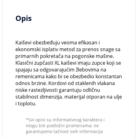
Opis
Kaiševi obezbeđuju veoma efikasan i
ekonomski isplativ metod za prenos snage sa
primarnih pokretača na pogonske mašine.
Klasični zupčasti XL kaiševi imaju zupce koji se
spajaju sa odgovarajućim žlebovima na
remenicama kako bi se obezbedio konstantan
odnos brzine. Kordovi od staklenih vlakana
niske rastezljivosti garantuju odličnu
stabilnost dimenzija. materijal otporan na ulje
i toplotu.
*Svi opisi su informativnog karaktera i
mogu biti podložni promenama; ne
garantujemo tačnost svih informacija