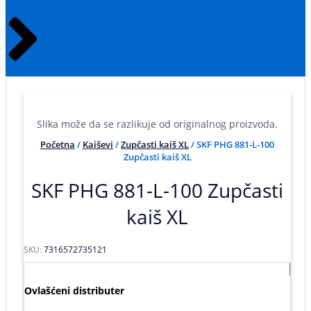
Slika može da se razlikuje od originalnog proizvoda.
Početna
/
Kaiševi
/
Zupčasti kaiš XL
/ SKF PHG 881-L-100
Zupčasti kaiš XL
SKF PHG 881-L-100 Zupčasti
kaiš XL
SKU:
7316572735121
Ovlašćeni distributer