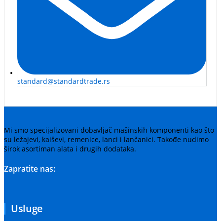
standard@standardtrade.rs
Mi smo specijalizovani dobavljač mašinskih komponenti kao što
su ležajevi, kaiševi, remenice, lanci i lančanici. Takođe nudimo
širok asortiman alata i drugih dodataka.
Zapratite nas:
Usluge