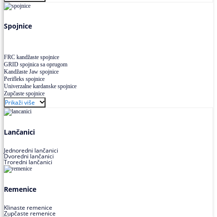
Uskoprofilno klinasto remenje XP extra power
Višekanalno remenje PJ,PK
Spojnice
FRC kandžaste spojnice
GRID spojnica sa oprugom
Kandžaste Jaw spojnice
Perifleks spojnice
Univerzalne kardanske spojnice
Zupčaste spojnice
Prikaži više
Lančanici
Jednoredni lančanici
Dvoredni lančanici
Troredni lančanici
Remenice
Klinaste remenice
Zupčaste remenice