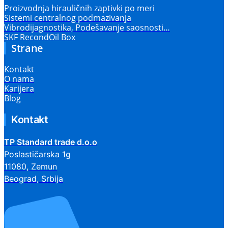
Proizvodnja hirauličnih zaptivki po meri
Sistemi centralnog podmazivanja
Vibrodijagnostika, Podešavanje saosnosti…
SKF RecondOil Box
Strane
Kontakt
O nama
Karijera
Blog
Kontakt
TP Standard trade d.o.o
Poslastičarska 1g
11080, Zemun
Beograd, Srbija