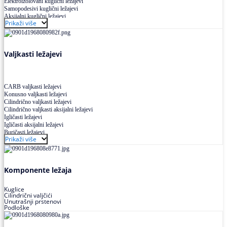
Elektroizolovani kuglični ležajevi
Samopodesivi kuglični ležajevi
Aksijalni kuglični ležajevi
Prikaži više
Kuglični ležajevi od nerđajućeg čelika
Valjkasti ležajevi
CARB valjkasti ležajevi
Konusno valjkasti ležajevi
Cilindrično valjkasti ležajevi
Cilindrično valjkasti aksijalni ležajevi
Igličasti ležajevi
Igličasti aksijalni ležajevi
Buričasti ležajevi
Prikaži više
Buričasti zaptiveni ležajevi
Buričasti aksijalni ležajevi
Komponente ležaja
Kuglice
Cilindrični valjčići
Unutrašnji prstenovi
Podloške