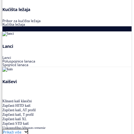
Kućišta ležaja
Pribor za kućišta ležaja
Kućišta ležaja
Proizvodi za prenos snage
Lanci
Lanci
Poluspojnice lanaca
Spojnice lanaca
Kaiševi
Klinasti kaiš klasični
Zupčasti HITD kaiš
Zupčasti kaiš, AT profil
Zupčasti kaiš, T profil
Zupčasti kaiš XL
Zupčasti STD kaiš
Uskoprofilno klinasto remenje
Prikaži više
Uskoprofilno klinasto remenje spojeno