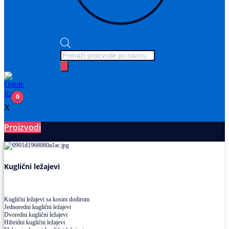
Products
search
0
X
Proizvodi
Ležajevi
Kuglični ležajevi
Kuglični ležajevi sa kosim dodirom
Jednoredni kuglični ležajevi
Dvoredni kuglični ležajevi
Hibridni kuglični ležajevi