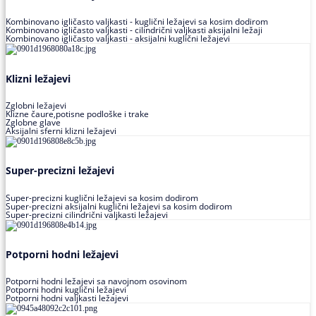
Kombinovano igličasto valjkasti - kuglični ležajevi sa kosim dodirom
Kombinovano igličasto valjkasti - cilindrični valjkasti aksijalni ležaji
Kombinovano igličasto valjkasti - aksijalni kuglični ležajevi
Klizni ležajevi
Zglobni ležajevi
Klizne čaure,potisne podloške i trake
Zglobne glave
Aksijalni sferni klizni ležajevi
Super-precizni ležajevi
Super-precizni kuglični ležajevi sa kosim dodirom
Super-precizni aksijalni kuglični ležajevi sa kosim dodirom
Super-precizni cilindrični valjkasti ležajevi
Potporni hodni ležajevi
Potporni hodni ležajevi sa navojnom osovinom
Potporni hodni kuglični ležajevi
Potporni hodni valjkasti ležajevi