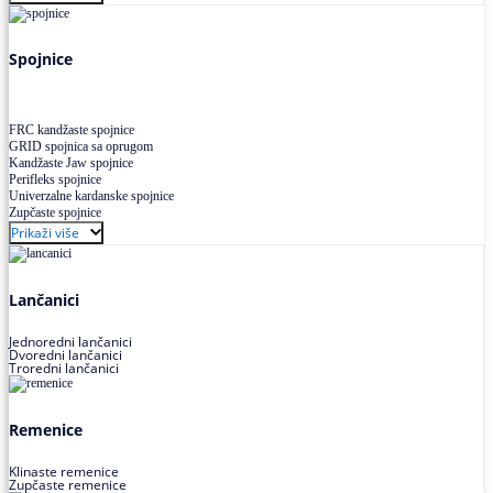
Uskoprofilno klinasto remenje XP extra power
Višekanalno remenje PJ,PK
Spojnice
FRC kandžaste spojnice
GRID spojnica sa oprugom
Kandžaste Jaw spojnice
Perifleks spojnice
Univerzalne kardanske spojnice
Zupčaste spojnice
Prikaži više
Lančanici
Jednoredni lančanici
Dvoredni lančanici
Troredni lančanici
Remenice
Klinaste remenice
Zupčaste remenice