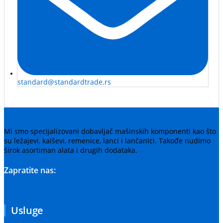
standard@standardtrade.rs
Mi smo specijalizovani dobavljač mašinskih komponenti kao što
su ležajevi, kaiševi, remenice, lanci i lančanici. Takođe nudimo
širok asortiman alata i drugih dodataka.
Zapratite nas:
Usluge