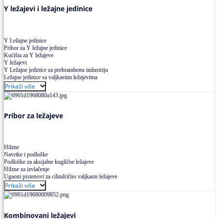
Y ležajevi i ležajne jedinice
Y Ležajne jedinice
Pribor za Y ležajne jedinice
Kućišta za Y ležajeve
Y ležajevi
Y Ležajne jedinice za prehrambenu industriju
Ležajne jedinice sa valjkastim ležajevima
Prikaži više
Pribor za ležajeve
Hilzne
Navrtke i podloške
Podloške za aksijalne kuglične ležajeve
Hilzne za izvlačenje
Ugaoni prstenovi za cilindrično valjkaste ležajeve
Prikaži više
Kombinovani ležajevi