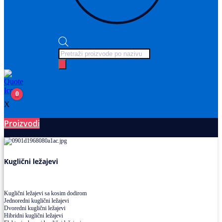
Products
search
0
X
Proizvodi
Ležajevi
Kuglični ležajevi
Kuglični ležajevi sa kosim dodirom
Jednoredni kuglični ležajevi
Dvoredni kuglični ležajevi
Hibridni kuglični ležajevi