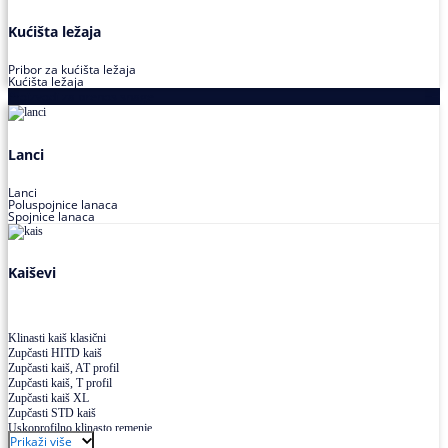
Kućišta ležaja
Pribor za kućišta ležaja
Kućišta ležaja
Proizvodi za prenos snage
Lanci
Lanci
Poluspojnice lanaca
Spojnice lanaca
Kaiševi
Klinasti kaiš klasični
Zupčasti HITD kaiš
Zupčasti kaiš, AT profil
Zupčasti kaiš, T profil
Zupčasti kaiš XL
Zupčasti STD kaiš
Uskoprofilno klinasto remenje
Prikaži više
Uskoprofilno klinasto remenje spojeno