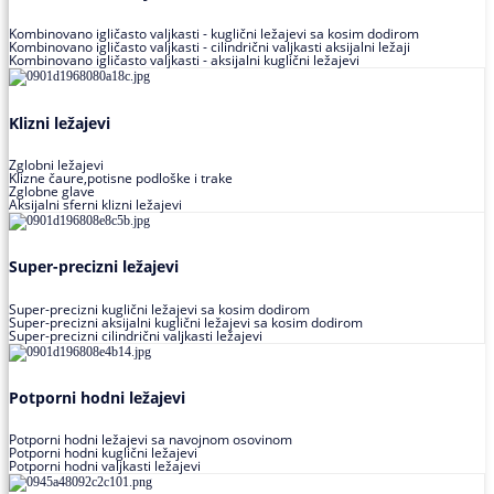
Kombinovano igličasto valjkasti - kuglični ležajevi sa kosim dodirom
Kombinovano igličasto valjkasti - cilindrični valjkasti aksijalni ležaji
Kombinovano igličasto valjkasti - aksijalni kuglični ležajevi
Klizni ležajevi
Zglobni ležajevi
Klizne čaure,potisne podloške i trake
Zglobne glave
Aksijalni sferni klizni ležajevi
Super-precizni ležajevi
Super-precizni kuglični ležajevi sa kosim dodirom
Super-precizni aksijalni kuglični ležajevi sa kosim dodirom
Super-precizni cilindrični valjkasti ležajevi
Potporni hodni ležajevi
Potporni hodni ležajevi sa navojnom osovinom
Potporni hodni kuglični ležajevi
Potporni hodni valjkasti ležajevi