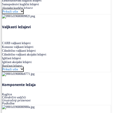
Elektroizolovani kuglični ležajevi
Samopodesivi kuglični ležajevi
Aksijalni kuglični ležajevi
Prikaži više
Kuglični ležajevi od nerđajućeg čelika
Valjkasti ležajevi
CARB valjkasti ležajevi
Konusno valjkasti ležajevi
Cilindrično valjkasti ležajevi
Cilindrično valjkasti aksijalni ležajevi
Igličasti ležajevi
Igličasti aksijalni ležajevi
Buričasti ležajevi
Prikaži više
Buričasti zaptiveni ležajevi
Buričasti aksijalni ležajevi
Komponente ležaja
Kuglice
Cilindrični valjčići
Unutrašnji prstenovi
Podloške