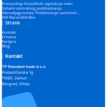
Proizvodnja hirauličnih zaptivki po meri
Sistemi centralnog podmazivanja
Vibrodijagnostika, Podešavanje saosnosti…
SKF RecondOil Box
Strane
Kontakt
O nama
Karijera
Blog
Kontakt
TP Standard trade d.o.o
Poslastičarska 1g
11080, Zemun
Beograd, Srbija