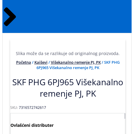
Slika može da se razlikuje od originalnog proizvoda.
Početna
/
Kaiševi
/
Višekanalno remenje PJ, PK
/ SKF PHG
6PJ965 Višekanalno remenje PJ, PK
SKF PHG 6PJ965 Višekanalno
remenje PJ, PK
SKU:
7316572742617
Ovlašćeni distributer