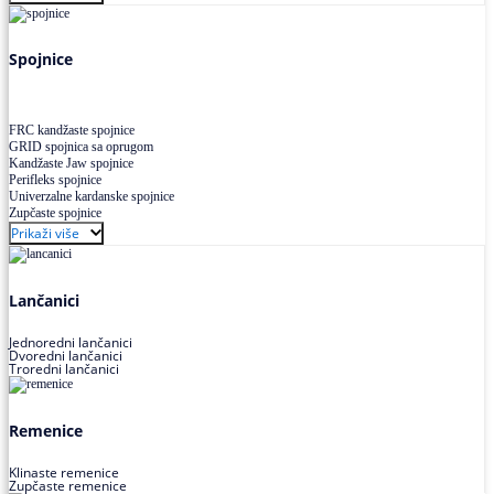
Uskoprofilno klinasto remenje XP extra power
Višekanalno remenje PJ,PK
Spojnice
FRC kandžaste spojnice
GRID spojnica sa oprugom
Kandžaste Jaw spojnice
Perifleks spojnice
Univerzalne kardanske spojnice
Zupčaste spojnice
Prikaži više
Lančanici
Jednoredni lančanici
Dvoredni lančanici
Troredni lančanici
Remenice
Klinaste remenice
Zupčaste remenice