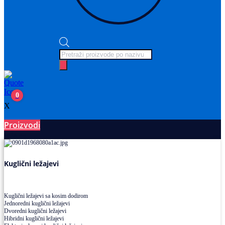
Products
search
0
X
Proizvodi
Ležajevi
Kuglični ležajevi
Kuglični ležajevi sa kosim dodirom
Jednoredni kuglični ležajevi
Dvoredni kuglični ležajevi
Hibridni kuglični ležajevi