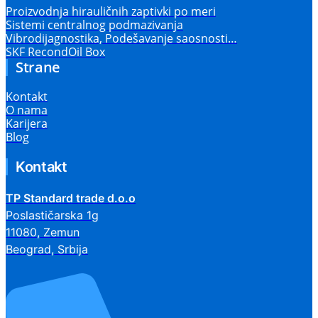
Proizvodnja hirauličnih zaptivki po meri
Sistemi centralnog podmazivanja
Vibrodijagnostika, Podešavanje saosnosti…
SKF RecondOil Box
Strane
Kontakt
O nama
Karijera
Blog
Kontakt
TP Standard trade d.o.o
Poslastičarska 1g
11080, Zemun
Beograd, Srbija