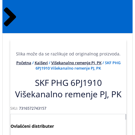
Slika može da se razlikuje od originalnog proizvoda.
Početna
/
Kaiševi
/
Višekanalno remenje PJ, PK
/ SKF PHG
6PJ1910 Višekanalno remenje PJ, PK
SKF PHG 6PJ1910
Višekanalno remenje PJ, PK
SKU:
7316572743157
Ovlašćeni distributer