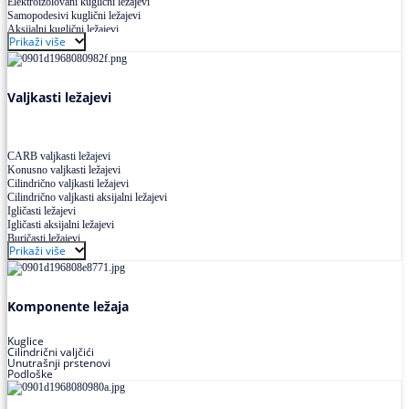
Elektroizolovani kuglični ležajevi
Samopodesivi kuglični ležajevi
Aksijalni kuglični ležajevi
Prikaži više
Kuglični ležajevi od nerđajućeg čelika
Valjkasti ležajevi
CARB valjkasti ležajevi
Konusno valjkasti ležajevi
Cilindrično valjkasti ležajevi
Cilindrično valjkasti aksijalni ležajevi
Igličasti ležajevi
Igličasti aksijalni ležajevi
Buričasti ležajevi
Prikaži više
Buričasti zaptiveni ležajevi
Buričasti aksijalni ležajevi
Komponente ležaja
Kuglice
Cilindrični valjčići
Unutrašnji prstenovi
Podloške