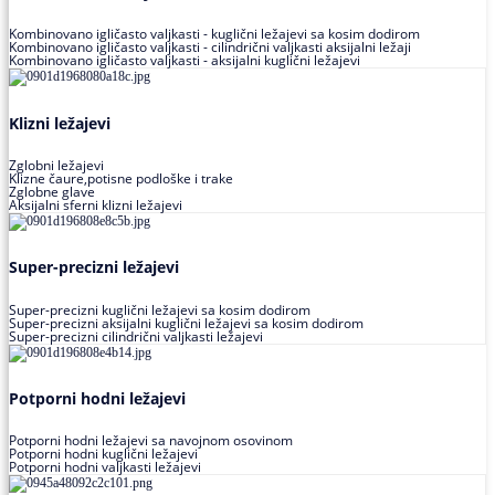
Kombinovano igličasto valjkasti - kuglični ležajevi sa kosim dodirom
Kombinovano igličasto valjkasti - cilindrični valjkasti aksijalni ležaji
Kombinovano igličasto valjkasti - aksijalni kuglični ležajevi
Klizni ležajevi
Zglobni ležajevi
Klizne čaure,potisne podloške i trake
Zglobne glave
Aksijalni sferni klizni ležajevi
Super-precizni ležajevi
Super-precizni kuglični ležajevi sa kosim dodirom
Super-precizni aksijalni kuglični ležajevi sa kosim dodirom
Super-precizni cilindrični valjkasti ležajevi
Potporni hodni ležajevi
Potporni hodni ležajevi sa navojnom osovinom
Potporni hodni kuglični ležajevi
Potporni hodni valjkasti ležajevi