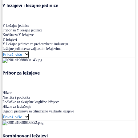
Y ležajevi i ležajne jedinice
Y Ležajne jedinice
Pribor za Y ležajne jedinice
Kućišta za Y ležajeve
Y ležajevi
Y Ležajne jedinice za prehrambenu industriju
Ležajne jedinice sa valjkastim ležajevima
Prikaži više
Pribor za ležajeve
Hilzne
Navrtke i podloške
Podloške za aksijalne kuglične ležajeve
Hilzne za izvlačenje
Ugaoni prstenovi za cilindrično valjkaste ležajeve
Prikaži više
Kombinovani ležajevi