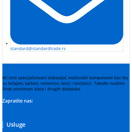
standard@standardtrade.rs
Mi smo specijalizovani dobavljač mašinskih komponenti kao što
su ležajevi, kaiševi, remenice, lanci i lančanici. Takođe nudimo
širok asortiman alata i drugih dodataka.
Zapratite nas:
Usluge