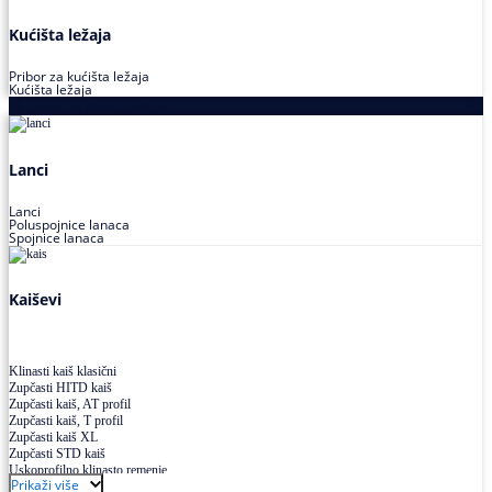
Kućišta ležaja
Pribor za kućišta ležaja
Kućišta ležaja
Proizvodi za prenos snage
Lanci
Lanci
Poluspojnice lanaca
Spojnice lanaca
Kaiševi
Klinasti kaiš klasični
Zupčasti HITD kaiš
Zupčasti kaiš, AT profil
Zupčasti kaiš, T profil
Zupčasti kaiš XL
Zupčasti STD kaiš
Uskoprofilno klinasto remenje
Prikaži više
Uskoprofilno klinasto remenje spojeno