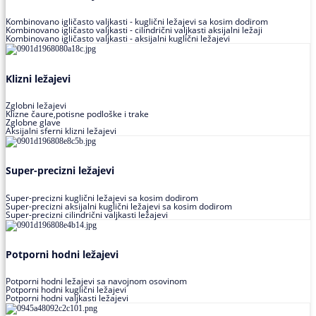
Kombinovano igličasto valjkasti - kuglični ležajevi sa kosim dodirom
Kombinovano igličasto valjkasti - cilindrični valjkasti aksijalni ležaji
Kombinovano igličasto valjkasti - aksijalni kuglični ležajevi
Klizni ležajevi
Zglobni ležajevi
Klizne čaure,potisne podloške i trake
Zglobne glave
Aksijalni sferni klizni ležajevi
Super-precizni ležajevi
Super-precizni kuglični ležajevi sa kosim dodirom
Super-precizni aksijalni kuglični ležajevi sa kosim dodirom
Super-precizni cilindrični valjkasti ležajevi
Potporni hodni ležajevi
Potporni hodni ležajevi sa navojnom osovinom
Potporni hodni kuglični ležajevi
Potporni hodni valjkasti ležajevi