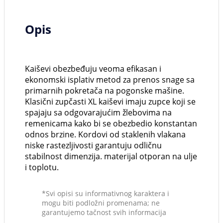
Opis
Kaiševi obezbeđuju veoma efikasan i
ekonomski isplativ metod za prenos snage sa
primarnih pokretača na pogonske mašine.
Klasični zupčasti XL kaiševi imaju zupce koji se
spajaju sa odgovarajućim žlebovima na
remenicama kako bi se obezbedio konstantan
odnos brzine. Kordovi od staklenih vlakana
niske rastezljivosti garantuju odličnu
stabilnost dimenzija. materijal otporan na ulje
i toplotu.
*Svi opisi su informativnog karaktera i
mogu biti podložni promenama; ne
garantujemo tačnost svih informacija