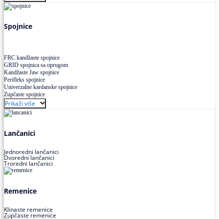
Uskoprofilno klinasto remenje XP extra power
Višekanalno remenje PJ,PK
Spojnice
FRC kandžaste spojnice
GRID spojnica sa oprugom
Kandžaste Jaw spojnice
Perifleks spojnice
Univerzalne kardanske spojnice
Zupčaste spojnice
Prikaži više
Lančanici
Jednoredni lančanici
Dvoredni lančanici
Troredni lančanici
Remenice
Klinaste remenice
Zupčaste remenice