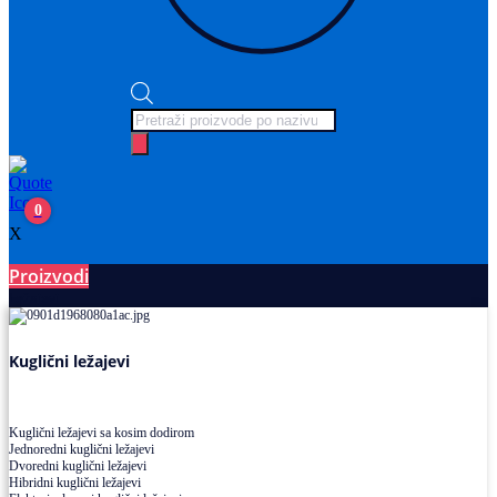
Products
search
0
X
Proizvodi
Ležajevi
Kuglični ležajevi
Kuglični ležajevi sa kosim dodirom
Jednoredni kuglični ležajevi
Dvoredni kuglični ležajevi
Hibridni kuglični ležajevi