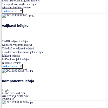
Elektroizolovani kuglični ležajevi
Samopodesivi kuglični ležajevi
Aksijalni kuglični ležajevi
Prikaži više
Kuglični ležajevi od nerđajućeg čelika
Valjkasti ležajevi
CARB valjkasti ležajevi
Konusno valjkasti ležajevi
Cilindrično valjkasti ležajevi
Cilindrično valjkasti aksijalni ležajevi
Igličasti ležajevi
Igličasti aksijalni ležajevi
Buričasti ležajevi
Prikaži više
Buričasti zaptiveni ležajevi
Buričasti aksijalni ležajevi
Komponente ležaja
Kuglice
Cilindrični valjčići
Unutrašnji prstenovi
Podloške