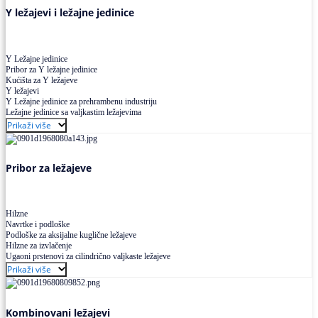
Y ležajevi i ležajne jedinice
Y Ležajne jedinice
Pribor za Y ležajne jedinice
Kućišta za Y ležajeve
Y ležajevi
Y Ležajne jedinice za prehrambenu industriju
Ležajne jedinice sa valjkastim ležajevima
Prikaži više
Pribor za ležajeve
Hilzne
Navrtke i podloške
Podloške za aksijalne kuglične ležajeve
Hilzne za izvlačenje
Ugaoni prstenovi za cilindrično valjkaste ležajeve
Prikaži više
Kombinovani ležajevi