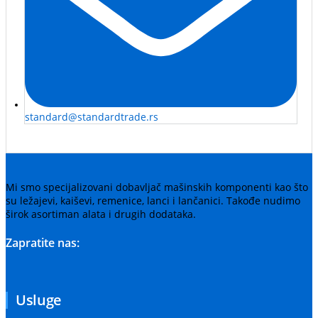
standard@standardtrade.rs
Mi smo specijalizovani dobavljač mašinskih komponenti kao što
su ležajevi, kaiševi, remenice, lanci i lančanici. Takođe nudimo
širok asortiman alata i drugih dodataka.
Zapratite nas:
Usluge