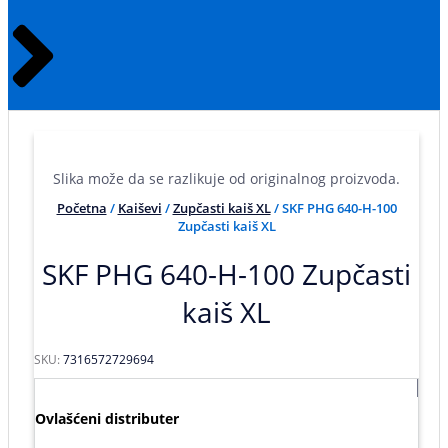
Slika može da se razlikuje od originalnog proizvoda.
Početna
/
Kaiševi
/
Zupčasti kaiš XL
/ SKF PHG 640-H-100
Zupčasti kaiš XL
SKF PHG 640-H-100 Zupčasti
kaiš XL
SKU:
7316572729694
Ovlašćeni distributer