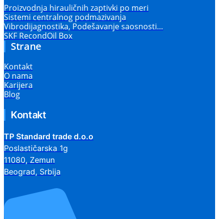
Proizvodnja hirauličnih zaptivki po meri
Sistemi centralnog podmazivanja
Vibrodijagnostika, Podešavanje saosnosti…
SKF RecondOil Box
Strane
Kontakt
O nama
Karijera
Blog
Kontakt
TP Standard trade d.o.o
Poslastičarska 1g
11080, Zemun
Beograd, Srbija