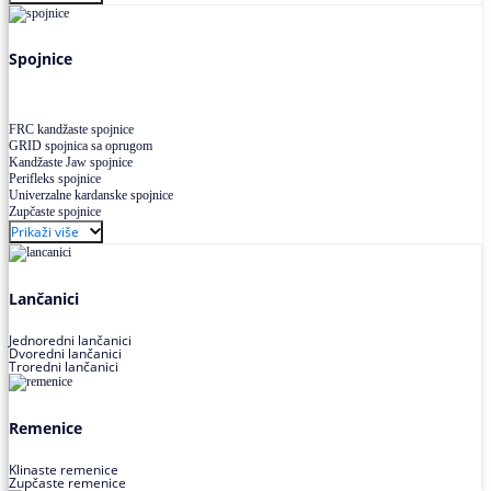
Uskoprofilno klinasto remenje XP extra power
Višekanalno remenje PJ,PK
Spojnice
FRC kandžaste spojnice
GRID spojnica sa oprugom
Kandžaste Jaw spojnice
Perifleks spojnice
Univerzalne kardanske spojnice
Zupčaste spojnice
Prikaži više
Lančanici
Jednoredni lančanici
Dvoredni lančanici
Troredni lančanici
Remenice
Klinaste remenice
Zupčaste remenice