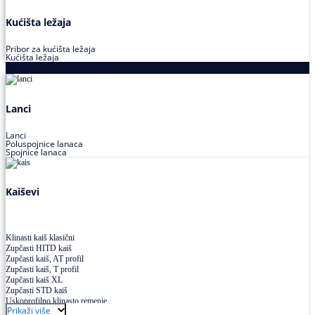
Kućišta ležaja
Pribor za kućišta ležaja
Kućišta ležaja
Proizvodi za prenos snage
Lanci
Lanci
Poluspojnice lanaca
Spojnice lanaca
Kaiševi
Klinasti kaiš klasični
Zupčasti HITD kaiš
Zupčasti kaiš, AT profil
Zupčasti kaiš, T profil
Zupčasti kaiš XL
Zupčasti STD kaiš
Uskoprofilno klinasto remenje
Prikaži više
Uskoprofilno klinasto remenje spojeno