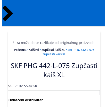
Slika može da se razlikuje od originalnog proizvoda.
Početna
/
Kaiševi
/
Zupčasti kaiš XL
/ SKF PHG 442-L-075
Zupčasti kaiš XL
SKF PHG 442-L-075 Zupčasti
kaiš XL
SKU:
7316572734308
Ovlašćeni distributer