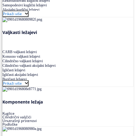
Elektroizolovani kuglični ležajevi
Samopodesivi kuglični ležajevi
Aksijalni kuglični ležajevi
Prikaži više
Kuglični ležajevi od nerđajućeg čelika
Valjkasti ležajevi
CARB valjkasti ležajevi
Konusno valjkasti ležajevi
Cilindrično valjkasti ležajevi
Cilindrično valjkasti aksijalni ležajevi
Igličasti ležajevi
Igličasti aksijalni ležajevi
Buričasti ležajevi
Prikaži više
Buričasti zaptiveni ležajevi
Buričasti aksijalni ležajevi
Komponente ležaja
Kuglice
Cilindrični valjčići
Unutrašnji prstenovi
Podloške