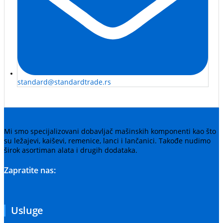
standard@standardtrade.rs
Mi smo specijalizovani dobavljač mašinskih komponenti kao što
su ležajevi, kaiševi, remenice, lanci i lančanici. Takođe nudimo
širok asortiman alata i drugih dodataka.
Zapratite nas:
Usluge