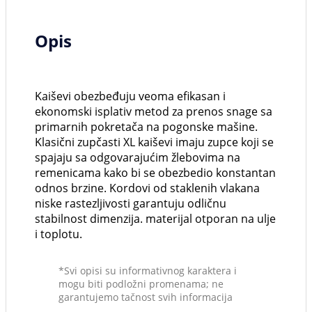
Opis
Kaiševi obezbeđuju veoma efikasan i
ekonomski isplativ metod za prenos snage sa
primarnih pokretača na pogonske mašine.
Klasični zupčasti XL kaiševi imaju zupce koji se
spajaju sa odgovarajućim žlebovima na
remenicama kako bi se obezbedio konstantan
odnos brzine. Kordovi od staklenih vlakana
niske rastezljivosti garantuju odličnu
stabilnost dimenzija. materijal otporan na ulje
i toplotu.
*Svi opisi su informativnog karaktera i
mogu biti podložni promenama; ne
garantujemo tačnost svih informacija