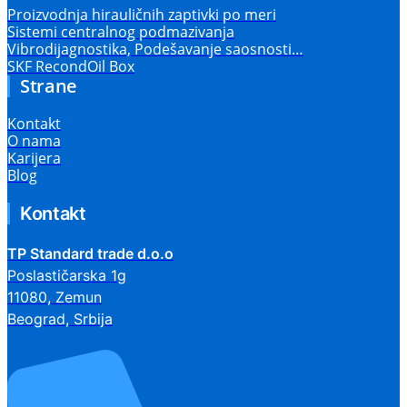
Proizvodnja hirauličnih zaptivki po meri
Sistemi centralnog podmazivanja
Vibrodijagnostika, Podešavanje saosnosti…
SKF RecondOil Box
Strane
Kontakt
O nama
Karijera
Blog
Kontakt
TP Standard trade d.o.o
Poslastičarska 1g
11080, Zemun
Beograd, Srbija