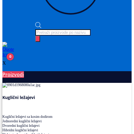
Products
search
0
X
Proizvodi
Ležajevi
Kuglični ležajevi
Kuglični ležajevi sa kosim dodirom
Jednoredni kuglični ležajevi
Dvoredni kuglični ležajevi
Hibridni kuglični ležajevi