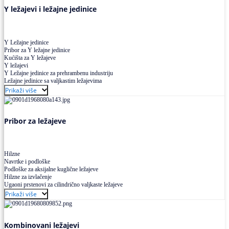
Y ležajevi i ležajne jedinice
Y Ležajne jedinice
Pribor za Y ležajne jedinice
Kućišta za Y ležajeve
Y ležajevi
Y Ležajne jedinice za prehrambenu industriju
Ležajne jedinice sa valjkastim ležajevima
Prikaži više
Pribor za ležajeve
Hilzne
Navrtke i podloške
Podloške za aksijalne kuglične ležajeve
Hilzne za izvlačenje
Ugaoni prstenovi za cilindrično valjkaste ležajeve
Prikaži više
Kombinovani ležajevi