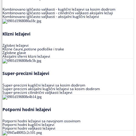
Kombinovano igličasto valjkasti - kuglični ležajevi sa kosim dodirom
Kombinovano igličasto valjkasti - cilindrični valjkasti aksijalni ležaji
Kombinovano igličasto valjkasti - aksijalni kuglični ležajevi
Klizni ležajevi
Zglobni ležajevi
Klizne čaure,potisne podloške i trake
Zglobne glave
Aksijalni sferni klizni ležajevi
Super-precizni ležajevi
Super-precizni kuglični ležajevi sa kosim dodirom
Super-precizni aksijalni kuglični ležajevi sa kosim dodirom
Super-precizni cilindrični valjkasti ležajevi
Potporni hodni ležajevi
Potporni hodni ležajevi sa navojnom osovinom
Potporni hodni kuglični ležajevi
Potporni hodni valjkasti ležajevi