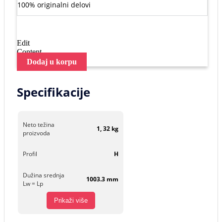
100% originalni delovi
Edit
Content
Dodaj u korpu
Specifikacije
Neto težina
1, 32 kg
proizvoda
Profil
H
Dužina srednja
1003.3 mm
Lw = Lp
Prikaži više