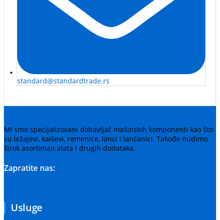
standard@standardtrade.rs
Mi smo specijalizovani dobavljač mašinskih komponenti kao što
su ležajevi, kaiševi, remenice, lanci i lančanici. Takođe nudimo
širok asortiman alata i drugih dodataka.
Zapratite nas:
Usluge