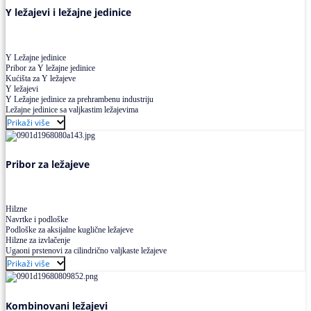
Y ležajevi i ležajne jedinice
Y Ležajne jedinice
Pribor za Y ležajne jedinice
Kućišta za Y ležajeve
Y ležajevi
Y Ležajne jedinice za prehrambenu industriju
Ležajne jedinice sa valjkastim ležajevima
Prikaži više
Pribor za ležajeve
Hilzne
Navrtke i podloške
Podloške za aksijalne kuglične ležajeve
Hilzne za izvlačenje
Ugaoni prstenovi za cilindrično valjkaste ležajeve
Prikaži više
Kombinovani ležajevi