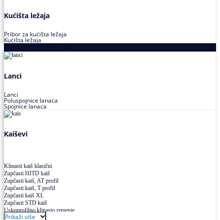
Kućišta ležaja
Pribor za kućišta ležaja
Kućišta ležaja
Proizvodi za prenos snage
Lanci
Lanci
Poluspojnice lanaca
Spojnice lanaca
Kaiševi
Klinasti kaiš klasični
Zupčasti HITD kaiš
Zupčasti kaiš, AT profil
Zupčasti kaiš, T profil
Zupčasti kaiš XL
Zupčasti STD kaiš
Uskoprofilno klinasto remenje
Prikaži više
Uskoprofilno klinasto remenje spojeno