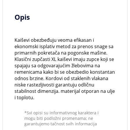
Opis
Kaiševi obezbeđuju veoma efikasan i
ekonomski isplativ metod za prenos snage sa
primarnih pokretača na pogonske mašine.
Klasični zupčasti XL kaiševi imaju zupce koji se
spajaju sa odgovarajućim žlebovima na
remenicama kako bi se obezbedio konstantan
odnos brzine. Kordovi od staklenih vlakana
niske rastezljivosti garantuju odličnu
stabilnost dimenzija. materijal otporan na ulje
i toplotu.
*Svi opisi su informativnog karaktera i
mogu biti podložni promenama; ne
garantujemo tačnost svih informacija