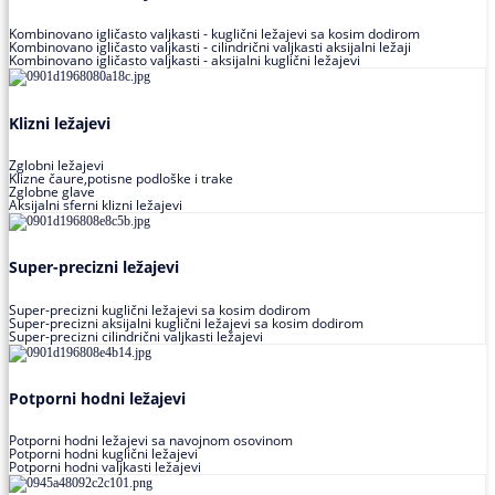
Kombinovano igličasto valjkasti - kuglični ležajevi sa kosim dodirom
Kombinovano igličasto valjkasti - cilindrični valjkasti aksijalni ležaji
Kombinovano igličasto valjkasti - aksijalni kuglični ležajevi
Klizni ležajevi
Zglobni ležajevi
Klizne čaure,potisne podloške i trake
Zglobne glave
Aksijalni sferni klizni ležajevi
Super-precizni ležajevi
Super-precizni kuglični ležajevi sa kosim dodirom
Super-precizni aksijalni kuglični ležajevi sa kosim dodirom
Super-precizni cilindrični valjkasti ležajevi
Potporni hodni ležajevi
Potporni hodni ležajevi sa navojnom osovinom
Potporni hodni kuglični ležajevi
Potporni hodni valjkasti ležajevi