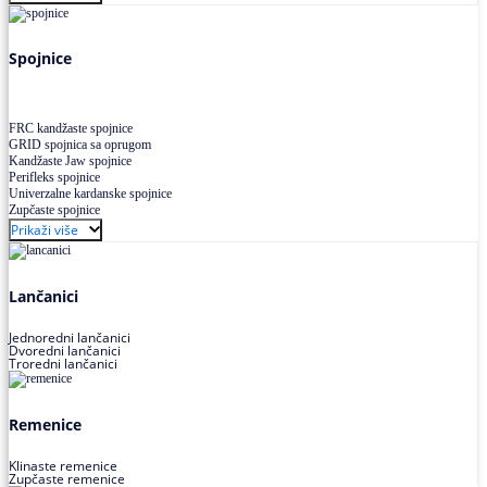
Uskoprofilno klinasto remenje XP extra power
Višekanalno remenje PJ,PK
Spojnice
FRC kandžaste spojnice
GRID spojnica sa oprugom
Kandžaste Jaw spojnice
Perifleks spojnice
Univerzalne kardanske spojnice
Zupčaste spojnice
Prikaži više
Lančanici
Jednoredni lančanici
Dvoredni lančanici
Troredni lančanici
Remenice
Klinaste remenice
Zupčaste remenice