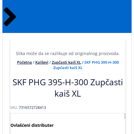
Slika može da se razlikuje od originalnog proizvoda.
Početna
/
Kaiševi
/
Zupčasti kaiš XL
/ SKF PHG 395-H-300
Zupčasti kaiš XL
SKF PHG 395-H-300 Zupčasti
kaiš XL
SKU:
7316572728413
Ovlašćeni distributer