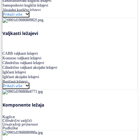
Elektroizolovani kuglični ležajevi
Samopodesivi kuglični ležajevi
Aksijalni kuglični ležajevi
Prikaži više
Kuglični ležajevi od nerđajućeg čelika
Valjkasti ležajevi
CARB valjkasti ležajevi
Konusno valjkasti ležajevi
Cilindrično valjkasti ležajevi
Cilindrično valjkasti aksijalni ležajevi
Igličasti ležajevi
Igličasti aksijalni ležajevi
Buričasti ležajevi
Prikaži više
Buričasti zaptiveni ležajevi
Buričasti aksijalni ležajevi
Komponente ležaja
Kuglice
Cilindrični valjčići
Unutrašnji prstenovi
Podloške