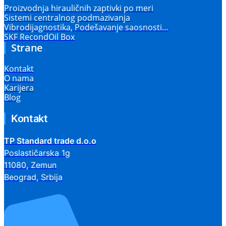
Proizvodnja hirauličnih zaptivki po meri
Sistemi centralnog podmazivanja
Vibrodijagnostika, Podešavanje saosnosti…
SKF RecondOil Box
Strane
Kontakt
O nama
Karijera
Blog
Kontakt
TP Standard trade d.o.o
Poslastičarska 1g
11080, Zemun
Beograd, Srbija