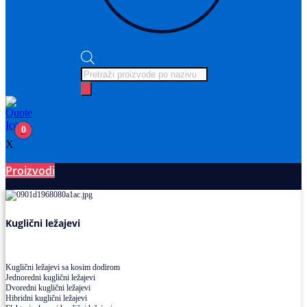
Products
search
0
X
Proizvodi
Ležajevi
Kuglični ležajevi
Kuglični ležajevi sa kosim dodirom
Jednoredni kuglični ležajevi
Dvoredni kuglični ležajevi
Hibridni kuglični ležajevi