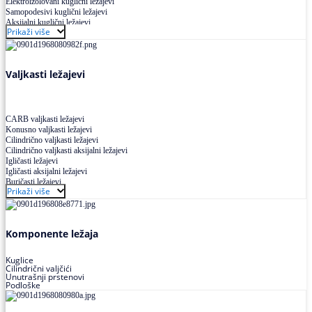
Elektroizolovani kuglični ležajevi
Samopodesivi kuglični ležajevi
Aksijalni kuglični ležajevi
Prikaži više
Kuglični ležajevi od nerđajućeg čelika
Valjkasti ležajevi
CARB valjkasti ležajevi
Konusno valjkasti ležajevi
Cilindrično valjkasti ležajevi
Cilindrično valjkasti aksijalni ležajevi
Igličasti ležajevi
Igličasti aksijalni ležajevi
Buričasti ležajevi
Prikaži više
Buričasti zaptiveni ležajevi
Buričasti aksijalni ležajevi
Komponente ležaja
Kuglice
Cilindrični valjčići
Unutrašnji prstenovi
Podloške