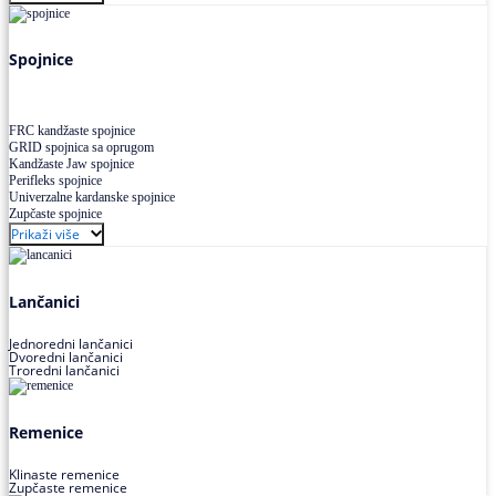
Uskoprofilno klinasto remenje XP extra power
Višekanalno remenje PJ,PK
Spojnice
FRC kandžaste spojnice
GRID spojnica sa oprugom
Kandžaste Jaw spojnice
Perifleks spojnice
Univerzalne kardanske spojnice
Zupčaste spojnice
Prikaži više
Lančanici
Jednoredni lančanici
Dvoredni lančanici
Troredni lančanici
Remenice
Klinaste remenice
Zupčaste remenice