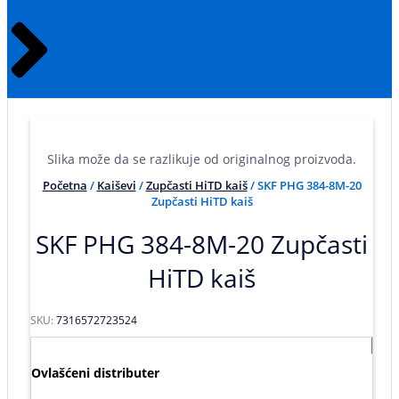
Slika može da se razlikuje od originalnog proizvoda.
Početna
/
Kaiševi
/
Zupčasti HiTD kaiš
/ SKF PHG 384-8M-20
Zupčasti HiTD kaiš
SKF PHG 384-8M-20 Zupčasti
HiTD kaiš
SKU:
7316572723524
Ovlašćeni distributer