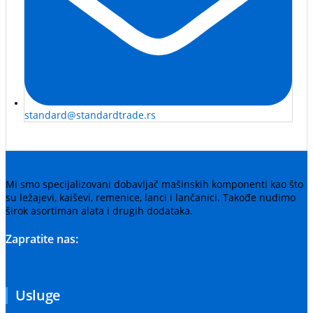
standard@standardtrade.rs
Mi smo specijalizovani dobavljač mašinskih komponenti kao što
su ležajevi, kaiševi, remenice, lanci i lančanici. Takođe nudimo
širok asortiman alata i drugih dodataka.
Zapratite nas:
Usluge