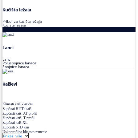
Kućišta ležaja
Pribor za kućišta ležaja
Kućišta ležaja
Proizvodi za prenos snage
Lanci
Lanci
Poluspojnice lanaca
Spojnice lanaca
Kaiševi
Klinasti kaiš klasični
Zupčasti HITD kaiš
Zupčasti kaiš, AT profil
Zupčasti kaiš, T profil
Zupčasti kaiš XL
Zupčasti STD kaiš
Uskoprofilno klinasto remenje
Prikaži više
Uskoprofilno klinasto remenje spojeno