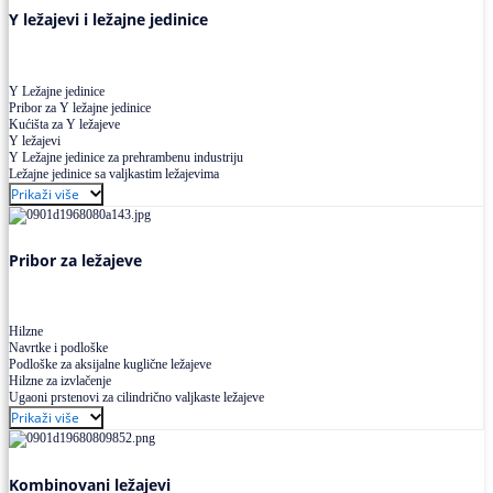
Y ležajevi i ležajne jedinice
Y Ležajne jedinice
Pribor za Y ležajne jedinice
Kućišta za Y ležajeve
Y ležajevi
Y Ležajne jedinice za prehrambenu industriju
Ležajne jedinice sa valjkastim ležajevima
Prikaži više
Pribor za ležajeve
Hilzne
Navrtke i podloške
Podloške za aksijalne kuglične ležajeve
Hilzne za izvlačenje
Ugaoni prstenovi za cilindrično valjkaste ležajeve
Prikaži više
Kombinovani ležajevi