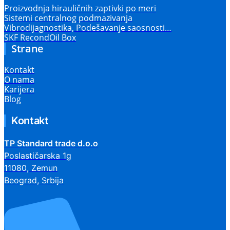
Proizvodnja hirauličnih zaptivki po meri
Sistemi centralnog podmazivanja
Vibrodijagnostika, Podešavanje saosnosti…
SKF RecondOil Box
Strane
Kontakt
O nama
Karijera
Blog
Kontakt
TP Standard trade d.o.o
Poslastičarska 1g
11080, Zemun
Beograd, Srbija