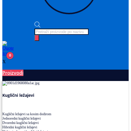
Products
search
0
X
Proizvodi
Ležajevi
Kuglični ležajevi
Kuglični ležajevi sa kosim dodirom
Jednoredni kuglični ležajevi
Dvoredni kuglični ležajevi
Hibridni kuglični ležajevi