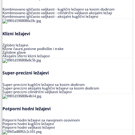
Kombinovano igličasto valjkasti - kuglični ležajevi sa kosim dodirom
Kombinovano igličasto valjkasti - cilindrični valjkasti aksijalni ležaji
Kombinovano igličasto valjkasti - aksijalni kuglični ležajevi
Klizni ležajevi
Zglobni ležajevi
Klizne čaure,potisne podloške i trake
Zglobne glave
Aksijalni sferni klizni ležajevi
Super-precizni ležajevi
Super-precizni kuglični ležajevi sa kosim dodirom
Super-precizni aksijalni kuglični ležajevi sa kosim dodirom
Super-precizni cilindrični valjkasti ležajevi
Potporni hodni ležajevi
Potporni hodni ležajevi sa navojnom osovinom
Potporni hodni kuglični ležajevi
Potporni hodni valjkasti ležajevi