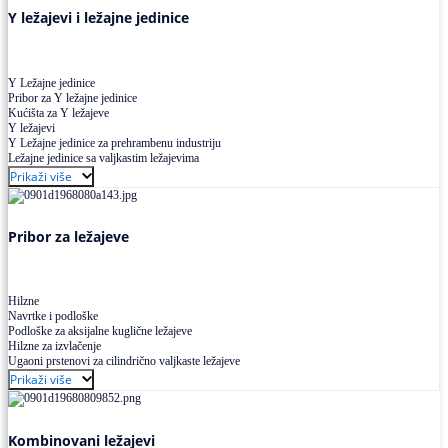
Y ležajevi i ležajne jedinice
Y Ležajne jedinice
Pribor za Y ležajne jedinice
Kućišta za Y ležajeve
Y ležajevi
Y Ležajne jedinice za prehrambenu industriju
Ležajne jedinice sa valjkastim ležajevima
Prikaži više
Pribor za ležajeve
Hilzne
Navrtke i podloške
Podloške za aksijalne kuglične ležajeve
Hilzne za izvlačenje
Ugaoni prstenovi za cilindrično valjkaste ležajeve
Prikaži više
Kombinovani ležajevi