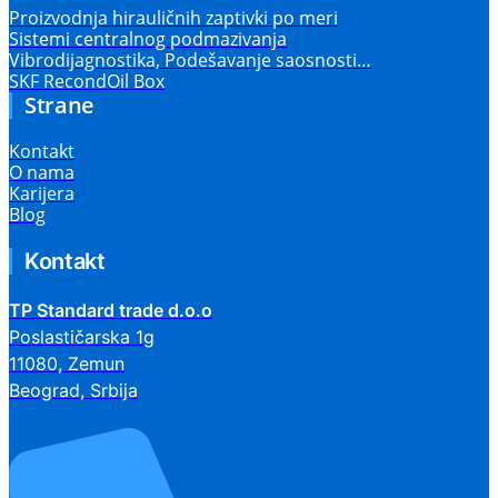
Proizvodnja hirauličnih zaptivki po meri
Sistemi centralnog podmazivanja
Vibrodijagnostika, Podešavanje saosnosti…
SKF RecondOil Box
Strane
Kontakt
O nama
Karijera
Blog
Kontakt
TP Standard trade d.o.o
Poslastičarska 1g
11080, Zemun
Beograd, Srbija