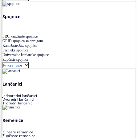
Uskoprofilno klinasto remenje XP extra power
Višekanalno remenje PJ,PK
Spojnice
FRC kandžaste spojnice
GRID spojnica sa oprugom
Kandžaste Jaw spojnice
Perifleks spojnice
Univerzalne kardanske spojnice
Zupčaste spojnice
Prikaži više
Lančanici
Jednoredni lančanici
Dvoredni lančanici
Troredni lančanici
Remenice
Klinaste remenice
Zupčaste remenice