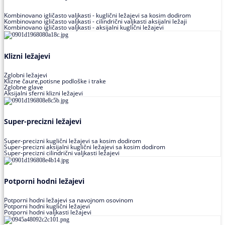
Kombinovano igličasto valjkasti - kuglični ležajevi sa kosim dodirom
Kombinovano igličasto valjkasti - cilindrični valjkasti aksijalni ležaji
Kombinovano igličasto valjkasti - aksijalni kuglični ležajevi
Klizni ležajevi
Zglobni ležajevi
Klizne čaure,potisne podloške i trake
Zglobne glave
Aksijalni sferni klizni ležajevi
Super-precizni ležajevi
Super-precizni kuglični ležajevi sa kosim dodirom
Super-precizni aksijalni kuglični ležajevi sa kosim dodirom
Super-precizni cilindrični valjkasti ležajevi
Potporni hodni ležajevi
Potporni hodni ležajevi sa navojnom osovinom
Potporni hodni kuglični ležajevi
Potporni hodni valjkasti ležajevi