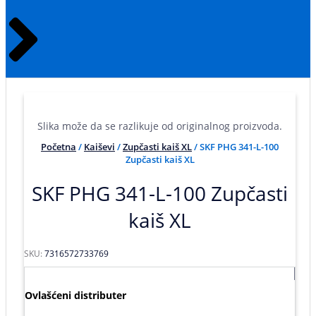
Slika može da se razlikuje od originalnog proizvoda.
Početna
/
Kaiševi
/
Zupčasti kaiš XL
/ SKF PHG 341-L-100
Zupčasti kaiš XL
SKF PHG 341-L-100 Zupčasti
kaiš XL
SKU:
7316572733769
Ovlašćeni distributer