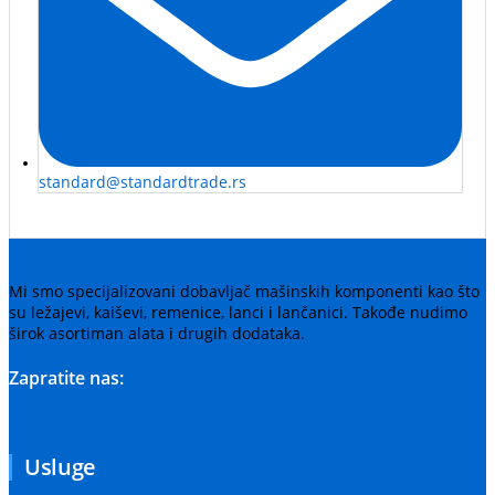
standard@standardtrade.rs
Mi smo specijalizovani dobavljač mašinskih komponenti kao što
su ležajevi, kaiševi, remenice, lanci i lančanici. Takođe nudimo
širok asortiman alata i drugih dodataka.
Zapratite nas:
Usluge