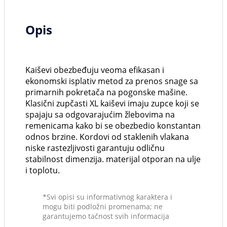
Opis
Kaiševi obezbeđuju veoma efikasan i
ekonomski isplativ metod za prenos snage sa
primarnih pokretača na pogonske mašine.
Klasični zupčasti XL kaiševi imaju zupce koji se
spajaju sa odgovarajućim žlebovima na
remenicama kako bi se obezbedio konstantan
odnos brzine. Kordovi od staklenih vlakana
niske rastezljivosti garantuju odličnu
stabilnost dimenzija. materijal otporan na ulje
i toplotu.
*Svi opisi su informativnog karaktera i
mogu biti podložni promenama; ne
garantujemo tačnost svih informacija