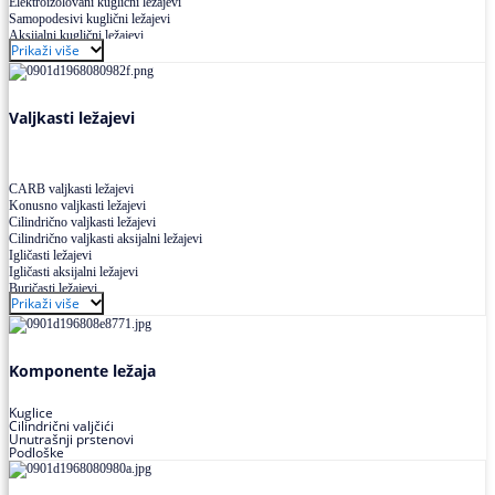
Elektroizolovani kuglični ležajevi
Samopodesivi kuglični ležajevi
Aksijalni kuglični ležajevi
Prikaži više
Kuglični ležajevi od nerđajućeg čelika
Valjkasti ležajevi
CARB valjkasti ležajevi
Konusno valjkasti ležajevi
Cilindrično valjkasti ležajevi
Cilindrično valjkasti aksijalni ležajevi
Igličasti ležajevi
Igličasti aksijalni ležajevi
Buričasti ležajevi
Prikaži više
Buričasti zaptiveni ležajevi
Buričasti aksijalni ležajevi
Komponente ležaja
Kuglice
Cilindrični valjčići
Unutrašnji prstenovi
Podloške