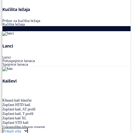
Kućišta ležaja
Pribor za kućišta ležaja
Kućišta ležaja
Proizvodi za prenos snage
Lanci
Lanci
Poluspojnice lanaca
Spojnice lanaca
Kaiševi
Klinasti kaiš klasični
Zupčasti HITD kaiš
Zupčasti kaiš, AT profil
Zupčasti kaiš, T profil
Zupčasti kaiš XL
Zupčasti STD kaiš
Uskoprofilno klinasto remenje
Prikaži više
Uskoprofilno klinasto remenje spojeno