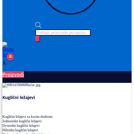
Products
search
0
X
Proizvodi
Ležajevi
Kuglični ležajevi
Kuglični ležajevi sa kosim dodirom
Jednoredni kuglični ležajevi
Dvoredni kuglični ležajevi
Hibridni kuglični ležajevi