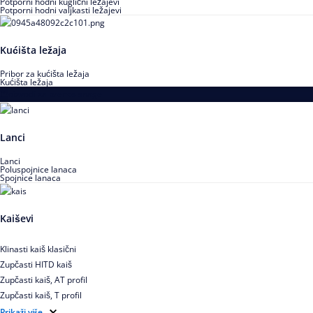
Potporni hodni kuglični ležajevi
Potporni hodni valjkasti ležajevi
Kućišta ležaja
Pribor za kućišta ležaja
Kućišta ležaja
Proizvodi za prenos snage
Lanci
Lanci
Poluspojnice lanaca
Spojnice lanaca
Kaiševi
Klinasti kaiš klasični
Zupčasti HITD kaiš
Zupčasti kaiš, AT profil
Zupčasti kaiš, T profil
Zupčasti kaiš XL
Prikaži više