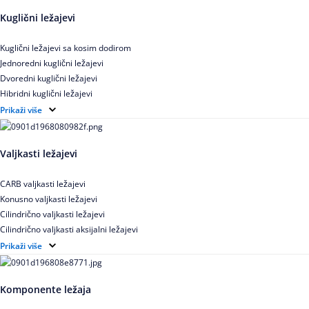
Kuglični ležajevi
Kuglični ležajevi sa kosim dodirom
Jednoredni kuglični ležajevi
Dvoredni kuglični ležajevi
Hibridni kuglični ležajevi
Elektroizolovani kuglični ležajevi
Prikaži više
Samopodesivi kuglični ležajevi
Aksijalni kuglični ležajevi
Valjkasti ležajevi
Kuglični ležajevi od nerđajućeg čelika
CARB valjkasti ležajevi
Konusno valjkasti ležajevi
Cilindrično valjkasti ležajevi
Cilindrično valjkasti aksijalni ležajevi
Igličasti ležajevi
Prikaži više
Igličasti aksijalni ležajevi
Buričasti ležajevi
Komponente ležaja
Buričasti zaptiveni ležajevi
Buričasti aksijalni ležajevi