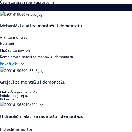
Čaure za brzu reparaciju osovine
Alati za montažu i demontažu ležajeva
Mehanički alati za montažu i demontažu
Alati za montažu
Izvlakači
Ključevi za navrtke
Kombinovani setovi za montažu i demontažu
Pribor za izvlačenje ležajeva
Prikaži više
Grejači za montažu i demontažu
Električna grejna ploča
Indukcioni grejači
Rukavice
Hidraulični alati za montažu i demontažu
Hidraulične navrtke