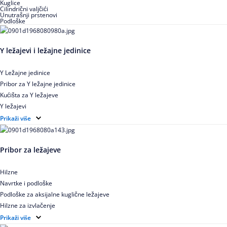
Kuglice
Cilindrični valjčići
Unutrašnji prstenovi
Podloške
Y ležajevi i ležajne jedinice
Y Ležajne jedinice
Pribor za Y ležajne jedinice
Kućišta za Y ležajeve
Y ležajevi
Y Ležajne jedinice za prehrambenu industriju
Prikaži više
Ležajne jedinice sa valjkastim ležajevima
Pribor za ležajeve
Hilzne
Navrtke i podloške
Podloške za aksijalne kuglične ležajeve
Hilzne za izvlačenje
Ugaoni prstenovi za cilindrično valjkaste ležajeve
Prikaži više