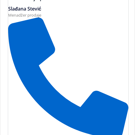
Slađana Stević
Menadžer prodaje