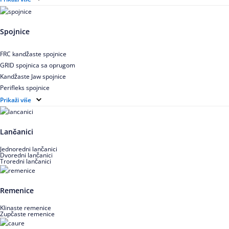
Zupčasti STD kaiš
Uskoprofilno klinasto remenje
Spojnice
Uskoprofilno klinasto remenje spojeno
Uskoprofilno klinasto remenje XP extra power
FRC kandžaste spojnice
Višekanalno remenje PJ,PK
GRID spojnica sa oprugom
Kandžaste Jaw spojnice
Perifleks spojnice
Univerzalne kardanske spojnice
Prikaži više
Zupčaste spojnice
Lančanici
Jednoredni lančanici
Dvoredni lančanici
Troredni lančanici
Remenice
Klinaste remenice
Zupčaste remenice