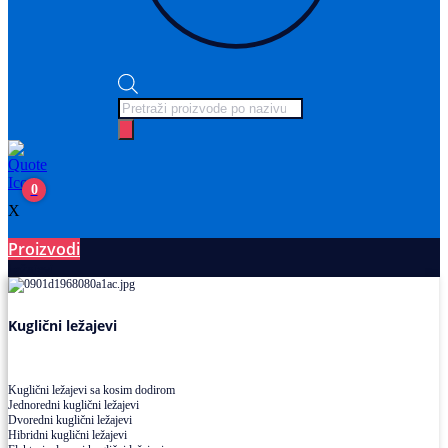
Products
search
0
X
Proizvodi
Ležajevi
Kuglični ležajevi
Kuglični ležajevi sa kosim dodirom
Jednoredni kuglični ležajevi
Dvoredni kuglični ležajevi
Hibridni kuglični ležajevi