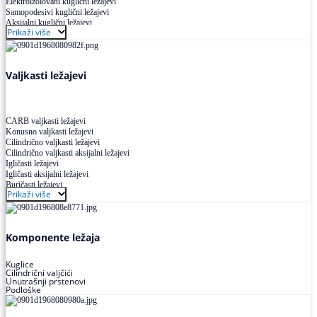
Elektroizolovani kuglični ležajevi
Samopodesivi kuglični ležajevi
Aksijalni kuglični ležajevi
Prikaži više
Kuglični ležajevi od nerđajućeg čelika
Valjkasti ležajevi
CARB valjkasti ležajevi
Konusno valjkasti ležajevi
Cilindrično valjkasti ležajevi
Cilindrično valjkasti aksijalni ležajevi
Igličasti ležajevi
Igličasti aksijalni ležajevi
Buričasti ležajevi
Prikaži više
Buričasti zaptiveni ležajevi
Buričasti aksijalni ležajevi
Komponente ležaja
Kuglice
Cilindrični valjčići
Unutrašnji prstenovi
Podloške