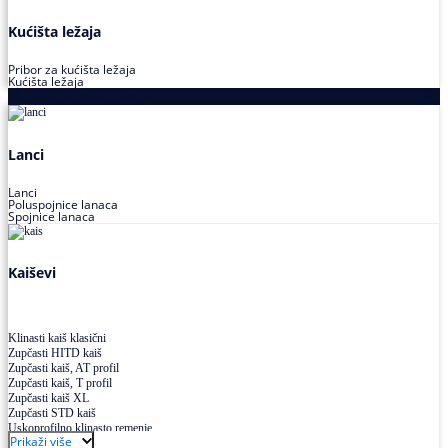
Kućišta ležaja
Pribor za kućišta ležaja
Kućišta ležaja
Proizvodi za prenos snage
Lanci
Lanci
Poluspojnice lanaca
Spojnice lanaca
Kaiševi
Klinasti kaiš klasični
Zupčasti HITD kaiš
Zupčasti kaiš, AT profil
Zupčasti kaiš, T profil
Zupčasti kaiš XL
Zupčasti STD kaiš
Uskoprofilno klinasto remenje
Prikaži više
Uskoprofilno klinasto remenje spojeno