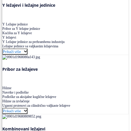
Y ležajevi i ležajne jedinice
Y Ležajne jedinice
Pribor za Y ležajne jedinice
Kućišta za Y ležajeve
Y ležajevi
Y Ležajne jedinice za prehrambenu industriju
Ležajne jedinice sa valjkastim ležajevima
Prikaži više
Pribor za ležajeve
Hilzne
Navrtke i podloške
Podloške za aksijalne kuglične ležajeve
Hilzne za izvlačenje
Ugaoni prstenovi za cilindrično valjkaste ležajeve
Prikaži više
Kombinovani ležajevi