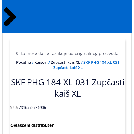
Slika može da se razlikuje od originalnog proizvoda.
Početna
/
Kaiševi
/
Zupčasti kaiš XL
/ SKF PHG 184-XL-031
Zupčasti kaiš XL
SKF PHG 184-XL-031 Zupčasti
kaiš XL
SKU:
7316572736906
Ovlašćeni distributer