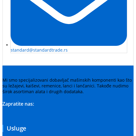
standard@standardtrade.rs
Mi smo specijalizovani dobavljač mašinskih komponenti kao što
su ležajevi, kaiševi, remenice, lanci i lančanici. Takođe nudimo
širok asortiman alata i drugih dodataka.
Zapratite nas:
Usluge