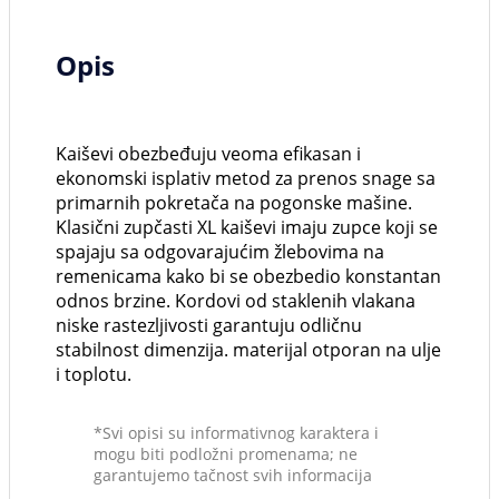
Opis
Kaiševi obezbeđuju veoma efikasan i
ekonomski isplativ metod za prenos snage sa
primarnih pokretača na pogonske mašine.
Klasični zupčasti XL kaiševi imaju zupce koji se
spajaju sa odgovarajućim žlebovima na
remenicama kako bi se obezbedio konstantan
odnos brzine. Kordovi od staklenih vlakana
niske rastezljivosti garantuju odličnu
stabilnost dimenzija. materijal otporan na ulje
i toplotu.
*Svi opisi su informativnog karaktera i
mogu biti podložni promenama; ne
garantujemo tačnost svih informacija