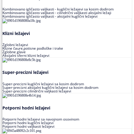
Kombinovano igličasto valjkasti - kuglični ležajevi sa kosim dodirom
Kombinovano igličasto valjkasti - cilindrični valjkasti aksijalni ležaji
Kombinovano igličasto valjkasti - aksijalni kuglični ležajevi
Klizni ležajevi
Zglobni ležajevi
Klizne čaure,potisne podloške i trake
Zglobne glave
Aksijalni sferni klizni ležajevi
Super-precizni ležajevi
Super-precizni kuglični ležajevi sa kosim dodirom
Super-precizni aksijalni kuglični ležajevi sa kosim dodirom
Super-precizni cilindrični valjkasti ležajevi
Potporni hodni ležajevi
Potporni hodni ležajevi sa navojnom osovinom
Potporni hodni kuglični ležajevi
Potporni hodni valjkasti ležajevi