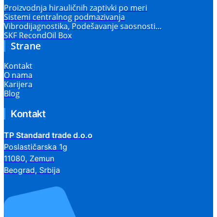
Proizvodnja hirauličnih zaptivki po meri
Sistemi centralnog podmazivanja
Vibrodijagnostika, Podešavanje saosnosti…
SKF RecondOil Box
Strane
Kontakt
O nama
Karijera
Blog
Kontakt
TP Standard trade d.o.o
Poslastičarska 1g
11080, Zemun
Beograd, Srbija