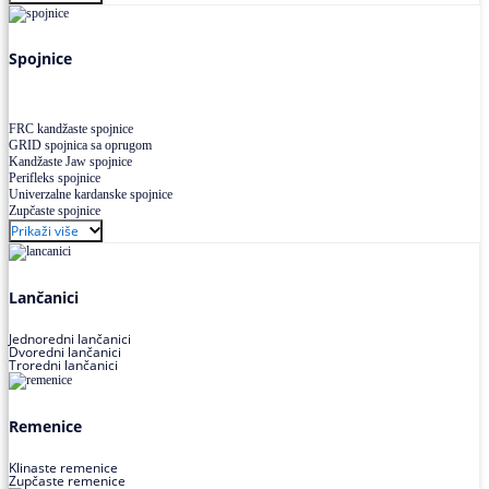
Uskoprofilno klinasto remenje XP extra power
Višekanalno remenje PJ,PK
Spojnice
FRC kandžaste spojnice
GRID spojnica sa oprugom
Kandžaste Jaw spojnice
Perifleks spojnice
Univerzalne kardanske spojnice
Zupčaste spojnice
Prikaži više
Lančanici
Jednoredni lančanici
Dvoredni lančanici
Troredni lančanici
Remenice
Klinaste remenice
Zupčaste remenice