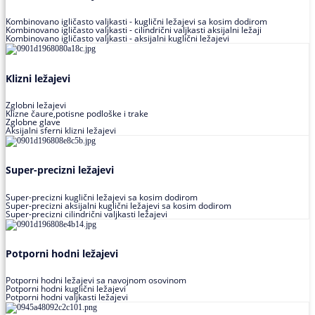
Kombinovano igličasto valjkasti - kuglični ležajevi sa kosim dodirom
Kombinovano igličasto valjkasti - cilindrični valjkasti aksijalni ležaji
Kombinovano igličasto valjkasti - aksijalni kuglični ležajevi
Klizni ležajevi
Zglobni ležajevi
Klizne čaure,potisne podloške i trake
Zglobne glave
Aksijalni sferni klizni ležajevi
Super-precizni ležajevi
Super-precizni kuglični ležajevi sa kosim dodirom
Super-precizni aksijalni kuglični ležajevi sa kosim dodirom
Super-precizni cilindrični valjkasti ležajevi
Potporni hodni ležajevi
Potporni hodni ležajevi sa navojnom osovinom
Potporni hodni kuglični ležajevi
Potporni hodni valjkasti ležajevi