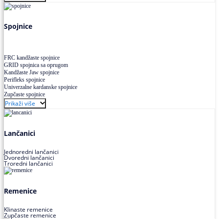
Uskoprofilno klinasto remenje XP extra power
Višekanalno remenje PJ,PK
Spojnice
FRC kandžaste spojnice
GRID spojnica sa oprugom
Kandžaste Jaw spojnice
Perifleks spojnice
Univerzalne kardanske spojnice
Zupčaste spojnice
Prikaži više
Lančanici
Jednoredni lančanici
Dvoredni lančanici
Troredni lančanici
Remenice
Klinaste remenice
Zupčaste remenice