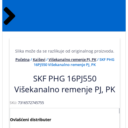
Slika može da se razlikuje od originalnog proizvoda.
Početna
/
Kaiševi
/
Višekanalno remenje PJ, PK
/ SKF PHG
16PJ550 Višekanalno remenje PJ, PK
SKF PHG 16PJ550
Višekanalno remenje PJ, PK
SKU:
7316572745755
Ovlašćeni distributer