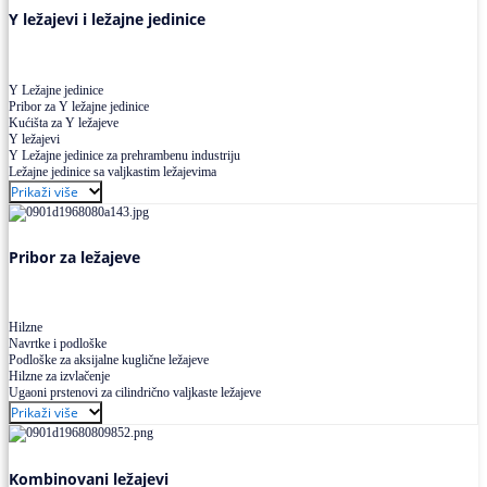
Y ležajevi i ležajne jedinice
Y Ležajne jedinice
Pribor za Y ležajne jedinice
Kućišta za Y ležajeve
Y ležajevi
Y Ležajne jedinice za prehrambenu industriju
Ležajne jedinice sa valjkastim ležajevima
Prikaži više
Pribor za ležajeve
Hilzne
Navrtke i podloške
Podloške za aksijalne kuglične ležajeve
Hilzne za izvlačenje
Ugaoni prstenovi za cilindrično valjkaste ležajeve
Prikaži više
Kombinovani ležajevi