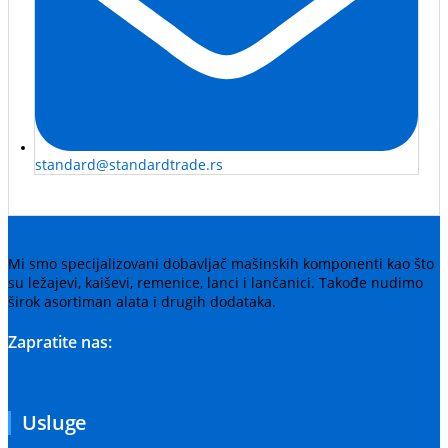
standard@standardtrade.rs
Mi smo specijalizovani dobavljač mašinskih komponenti kao što
su ležajevi, kaiševi, remenice, lanci i lančanici. Takođe nudimo
širok asortiman alata i drugih dodataka.
Zapratite nas:
Usluge