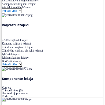
Elektroizolovani kuglični ležajevi
Samopodesivi kuglični ležajevi
Aksijalni kuglični ležajevi
Prikaži više
Kuglični ležajevi od nerđajućeg čelika
Valjkasti ležajevi
CARB valjkasti ležajevi
Konusno valjkasti ležajevi
Cilindrično valjkasti ležajevi
Cilindrično valjkasti aksijalni ležajevi
Igličasti ležajevi
Igličasti aksijalni ležajevi
Buričasti ležajevi
Prikaži više
Buričasti zaptiveni ležajevi
Buričasti aksijalni ležajevi
Komponente ležaja
Kuglice
Cilindrični valjčići
Unutrašnji prstenovi
Podloške