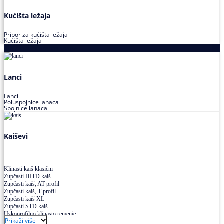
Kućišta ležaja
Pribor za kućišta ležaja
Kućišta ležaja
Proizvodi za prenos snage
Lanci
Lanci
Poluspojnice lanaca
Spojnice lanaca
Kaiševi
Klinasti kaiš klasični
Zupčasti HITD kaiš
Zupčasti kaiš, AT profil
Zupčasti kaiš, T profil
Zupčasti kaiš XL
Zupčasti STD kaiš
Uskoprofilno klinasto remenje
Prikaži više
Uskoprofilno klinasto remenje spojeno