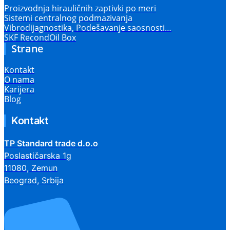
Proizvodnja hirauličnih zaptivki po meri
Sistemi centralnog podmazivanja
Vibrodijagnostika, Podešavanje saosnosti…
SKF RecondOil Box
Strane
Kontakt
O nama
Karijera
Blog
Kontakt
TP Standard trade d.o.o
Poslastičarska 1g
11080, Zemun
Beograd, Srbija