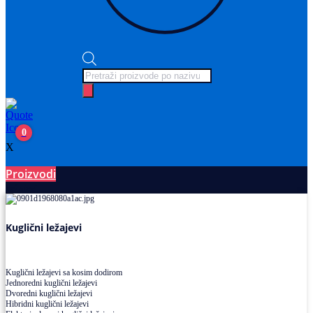
Products
search
0
X
Proizvodi
Ležajevi
Kuglični ležajevi
Kuglični ležajevi sa kosim dodirom
Jednoredni kuglični ležajevi
Dvoredni kuglični ležajevi
Hibridni kuglični ležajevi