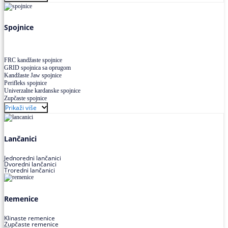
Uskoprofilno klinasto remenje XP extra power
Višekanalno remenje PJ,PK
Spojnice
FRC kandžaste spojnice
GRID spojnica sa oprugom
Kandžaste Jaw spojnice
Perifleks spojnice
Univerzalne kardanske spojnice
Zupčaste spojnice
Prikaži više
Lančanici
Jednoredni lančanici
Dvoredni lančanici
Troredni lančanici
Remenice
Klinaste remenice
Zupčaste remenice