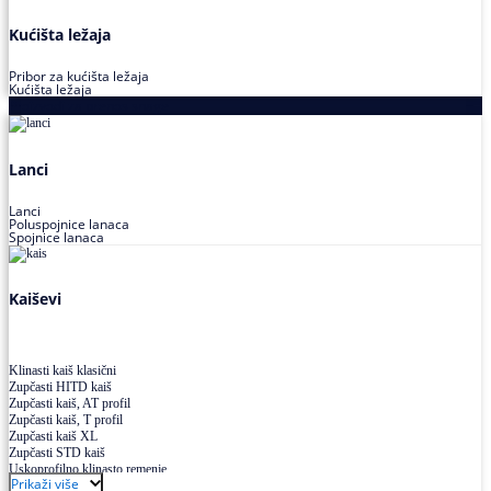
Kućišta ležaja
Pribor za kućišta ležaja
Kućišta ležaja
Proizvodi za prenos snage
Lanci
Lanci
Poluspojnice lanaca
Spojnice lanaca
Kaiševi
Klinasti kaiš klasični
Zupčasti HITD kaiš
Zupčasti kaiš, AT profil
Zupčasti kaiš, T profil
Zupčasti kaiš XL
Zupčasti STD kaiš
Uskoprofilno klinasto remenje
Prikaži više
Uskoprofilno klinasto remenje spojeno