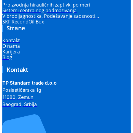
Proizvodnja hirauličnih zaptivki po meri
Sistemi centralnog podmazivanja
Vibrodijagnostika, Podešavanje saosnosti…
SKF RecondOil Box
Strane
Kontakt
O nama
Karijera
Blog
Kontakt
TP Standard trade d.o.o
Poslastičarska 1g
11080, Zemun
Beograd, Srbija