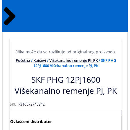
Slika može da se razlikuje od originalnog proizvoda.
Početna
/
Kaiševi
/
Višekanalno remenje PJ, PK
/ SKF PHG
12PJ1600 Višekanalno remenje PJ, PK
SKF PHG 12PJ1600
Višekanalno remenje PJ, PK
SKU:
7316572745342
Ovlašćeni distributer