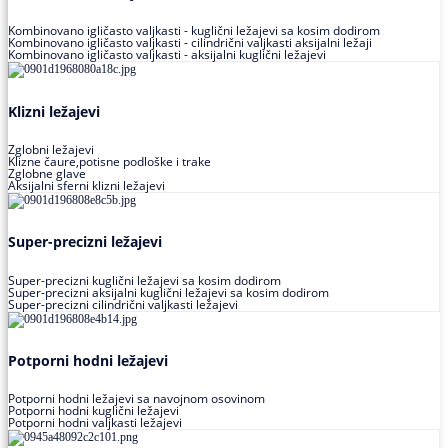
Kombinovano igličasto valjkasti - kuglični ležajevi sa kosim dodirom
Kombinovano igličasto valjkasti - cilindrični valjkasti aksijalni ležaji
Kombinovano igličasto valjkasti - aksijalni kuglični ležajevi
Klizni ležajevi
Zglobni ležajevi
Klizne čaure,potisne podloške i trake
Zglobne glave
Aksijalni sferni klizni ležajevi
Super-precizni ležajevi
Super-precizni kuglični ležajevi sa kosim dodirom
Super-precizni aksijalni kuglični ležajevi sa kosim dodirom
Super-precizni cilindrični valjkasti ležajevi
Potporni hodni ležajevi
Potporni hodni ležajevi sa navojnom osovinom
Potporni hodni kuglični ležajevi
Potporni hodni valjkasti ležajevi