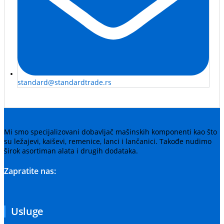
standard@standardtrade.rs
Mi smo specijalizovani dobavljač mašinskih komponenti kao što
su ležajevi, kaiševi, remenice, lanci i lančanici. Takođe nudimo
širok asortiman alata i drugih dodataka.
Zapratite nas:
Usluge