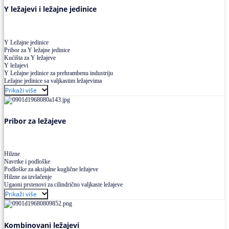
Y ležajevi i ležajne jedinice
Y Ležajne jedinice
Pribor za Y ležajne jedinice
Kućišta za Y ležajeve
Y ležajevi
Y Ležajne jedinice za prehrambenu industriju
Ležajne jedinice sa valjkastim ležajevima
Prikaži više
Pribor za ležajeve
Hilzne
Navrtke i podloške
Podloške za aksijalne kuglične ležajeve
Hilzne za izvlačenje
Ugaoni prstenovi za cilindrično valjkaste ležajeve
Prikaži više
Kombinovani ležajevi