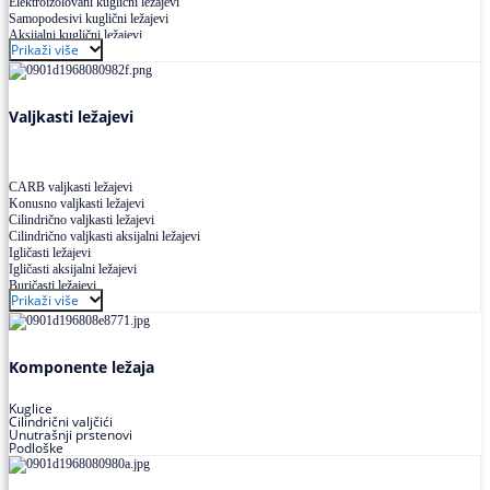
Elektroizolovani kuglični ležajevi
Samopodesivi kuglični ležajevi
Aksijalni kuglični ležajevi
Prikaži više
Kuglični ležajevi od nerđajućeg čelika
Valjkasti ležajevi
CARB valjkasti ležajevi
Konusno valjkasti ležajevi
Cilindrično valjkasti ležajevi
Cilindrično valjkasti aksijalni ležajevi
Igličasti ležajevi
Igličasti aksijalni ležajevi
Buričasti ležajevi
Prikaži više
Buričasti zaptiveni ležajevi
Buričasti aksijalni ležajevi
Komponente ležaja
Kuglice
Cilindrični valjčići
Unutrašnji prstenovi
Podloške