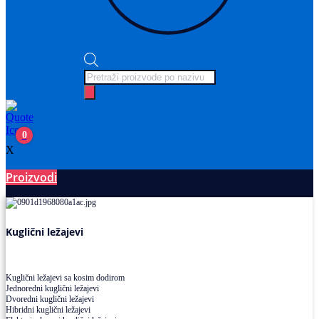
Products
search
0
X
Proizvodi
Ležajevi
Kuglični ležajevi
Kuglični ležajevi sa kosim dodirom
Jednoredni kuglični ležajevi
Dvoredni kuglični ležajevi
Hibridni kuglični ležajevi