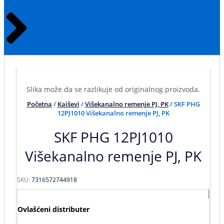
Slika može da se razlikuje od originalnog proizvoda.
Početna
/
Kaiševi
/
Višekanalno remenje PJ, PK
/ SKF PHG
12PJ1010 Višekanalno remenje PJ, PK
SKF PHG 12PJ1010
Višekanalno remenje PJ, PK
SKU:
7316572744918
Ovlašćeni distributer