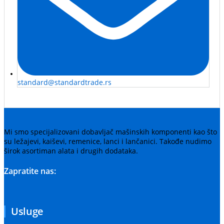
standard@standardtrade.rs
Mi smo specijalizovani dobavljač mašinskih komponenti kao što
su ležajevi, kaiševi, remenice, lanci i lančanici. Takođe nudimo
širok asortiman alata i drugih dodataka.
Zapratite nas:
Usluge