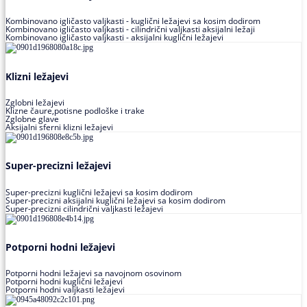
Kombinovano igličasto valjkasti - kuglični ležajevi sa kosim dodirom
Kombinovano igličasto valjkasti - cilindrični valjkasti aksijalni ležaji
Kombinovano igličasto valjkasti - aksijalni kuglični ležajevi
Klizni ležajevi
Zglobni ležajevi
Klizne čaure,potisne podloške i trake
Zglobne glave
Aksijalni sferni klizni ležajevi
Super-precizni ležajevi
Super-precizni kuglični ležajevi sa kosim dodirom
Super-precizni aksijalni kuglični ležajevi sa kosim dodirom
Super-precizni cilindrični valjkasti ležajevi
Potporni hodni ležajevi
Potporni hodni ležajevi sa navojnom osovinom
Potporni hodni kuglični ležajevi
Potporni hodni valjkasti ležajevi