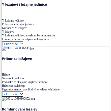
Y ležajevi i ležajne jedinice
Y Ležajne jedinice
Pribor za Y ležajne jedinice
Kućišta za Y ležajeve
Y ležajevi
Y Ležajne jedinice za prehrambenu industriju
Ležajne jedinice sa valjkastim ležajevima
Prikaži više
Pribor za ležajeve
Hilzne
Navrtke i podloške
Podloške za aksijalne kuglične ležajeve
Hilzne za izvlačenje
Ugaoni prstenovi za cilindrično valjkaste ležajeve
Prikaži više
Kombinovani ležajevi