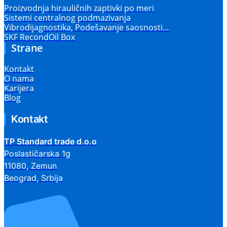
Proizvodnja hirauličnih zaptivki po meri
Sistemi centralnog podmazivanja
Vibrodijagnostika, Podešavanje saosnosti…
SKF RecondOil Box
Strane
Kontakt
O nama
Karijera
Blog
Kontakt
TP Standard trade d.o.o
Poslastičarska 1g
11080, Zemun
Beograd, Srbija