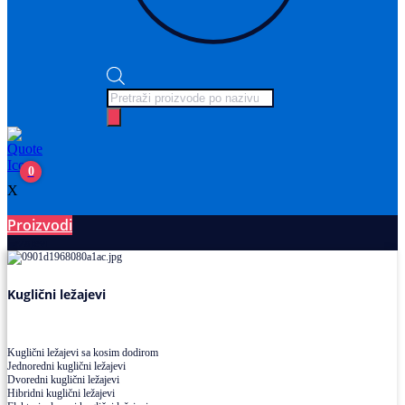
Products
search
0
X
Proizvodi
Ležajevi
Kuglični ležajevi
Kuglični ležajevi sa kosim dodirom
Jednoredni kuglični ležajevi
Dvoredni kuglični ležajevi
Hibridni kuglični ležajevi