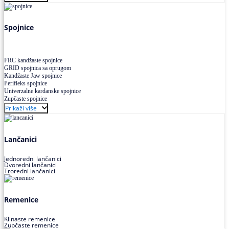
Uskoprofilno klinasto remenje XP extra power
Višekanalno remenje PJ,PK
Spojnice
FRC kandžaste spojnice
GRID spojnica sa oprugom
Kandžaste Jaw spojnice
Perifleks spojnice
Univerzalne kardanske spojnice
Zupčaste spojnice
Prikaži više
Lančanici
Jednoredni lančanici
Dvoredni lančanici
Troredni lančanici
Remenice
Klinaste remenice
Zupčaste remenice