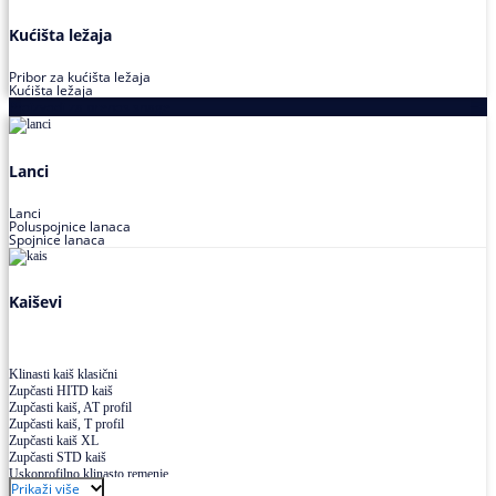
Kućišta ležaja
Pribor za kućišta ležaja
Kućišta ležaja
Proizvodi za prenos snage
Lanci
Lanci
Poluspojnice lanaca
Spojnice lanaca
Kaiševi
Klinasti kaiš klasični
Zupčasti HITD kaiš
Zupčasti kaiš, AT profil
Zupčasti kaiš, T profil
Zupčasti kaiš XL
Zupčasti STD kaiš
Uskoprofilno klinasto remenje
Prikaži više
Uskoprofilno klinasto remenje spojeno