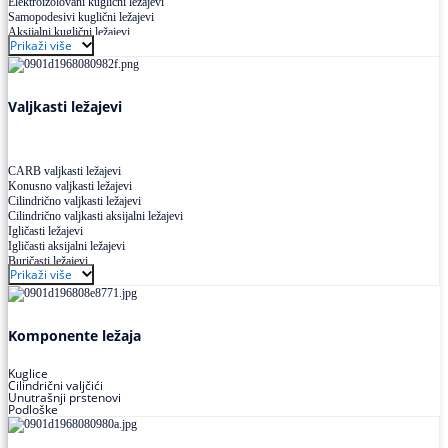
Elektroizolovani kuglični ležajevi
Samopodesivi kuglični ležajevi
Aksijalni kuglični ležajevi
Prikaži više
Kuglični ležajevi od nerđajućeg čelika
Valjkasti ležajevi
CARB valjkasti ležajevi
Konusno valjkasti ležajevi
Cilindrično valjkasti ležajevi
Cilindrično valjkasti aksijalni ležajevi
Igličasti ležajevi
Igličasti aksijalni ležajevi
Buričasti ležajevi
Prikaži više
Buričasti zaptiveni ležajevi
Buričasti aksijalni ležajevi
Komponente ležaja
Kuglice
Cilindrični valjčići
Unutrašnji prstenovi
Podloške