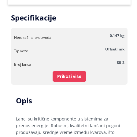
Specifikacije
0.147 kg
Neto težina proizvoda
Offset link
Tip veze
80-2
Broj lanca
Prikaži više
Opis
Lanci su kritične komponente u sistemima za
prenos energije. Robusni, kvalitetni lančani pogoni
produžavaju srednje vreme između kvarova, što