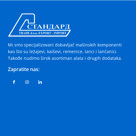
Mi smo specijalizovani dobavljač mašinskih komponenti
kao što su ležajevi, kaiševi, remenice, lanci i lančanici.
Takođe nudimo širok asortiman alata i drugih dodataka.
Zapratite nas: