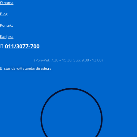
O nama
Pređi
na
Blog
sadržaj
Kontakt
Karijera
011/3077-700
(Pon–Pet: 7:30 – 15:30, Sub: 9:00 - 13:00)
standard@standardtrade.rs