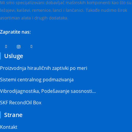
Mi smo specijalizovani dobavljač mašinskih komponenti kao što su
ležajevi, kaiševi, remenice, lanci i lančanici. Takođe nudimo širok
asortiman alata i drugih dodataka.
Zapratite nas:
Usluge
Proizvodnja hirauličnih zaptivki po meri
Sistemi centralnog podmazivanja
Vibrodijagnostika, Podešavanje saosnosti…
SKF RecondOil Box
Strane
Kontakt