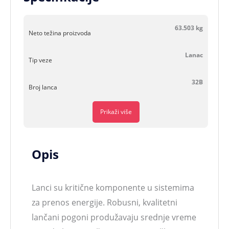
63.503 kg
Neto težina proizvoda
Lanac
Tip veze
32B
Broj lanca
Prikaži više
Opis
Lanci su kritične komponente u sistemima
za prenos energije. Robusni, kvalitetni
lančani pogoni produžavaju srednje vreme