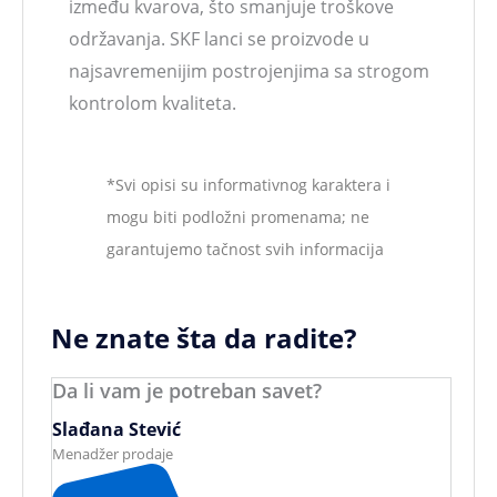
između kvarova, što smanjuje troškove
održavanja. SKF lanci se proizvode u
najsavremenijim postrojenjima sa strogom
kontrolom kvaliteta.
*Svi opisi su informativnog karaktera i
mogu biti podložni promenama; ne
garantujemo tačnost svih informacija
Ne znate šta da radite?
Da li vam je potreban savet?
Slađana Stević
Menadžer prodaje