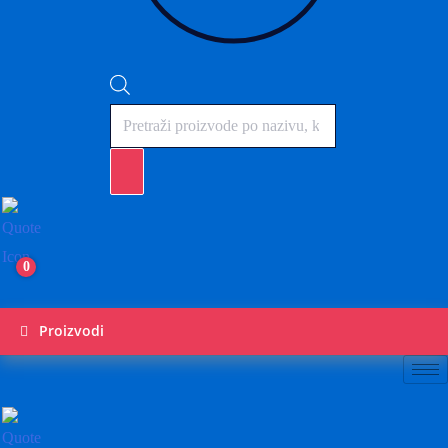
Products
search
0
Proizvodi