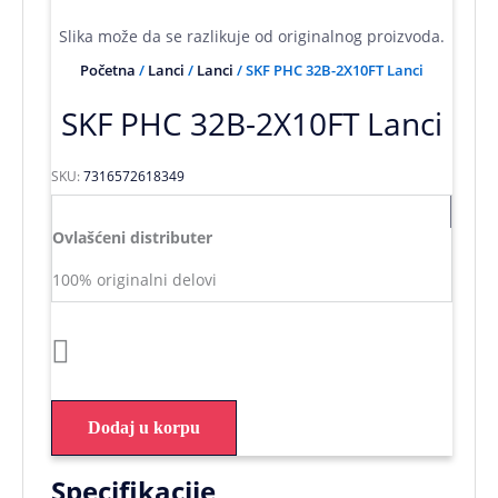
Slika može da se razlikuje od originalnog proizvoda.
Početna
/
Lanci
/
Lanci
/ SKF PHC 32B-2X10FT Lanci
SKF PHC 32B-2X10FT Lanci
SKU:
7316572618349
Ovlašćeni distributer
100% originalni delovi
Dodaj u korpu
Specifikacije