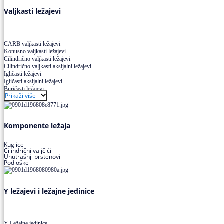
Valjkasti ležajevi
CARB valjkasti ležajevi
Konusno valjkasti ležajevi
Cilindrično valjkasti ležajevi
Cilindrično valjkasti aksijalni ležajevi
Igličasti ležajevi
Igličasti aksijalni ležajevi
Buričasti ležajevi
Prikaži više
Buričasti zaptiveni ležajevi
Buričasti aksijalni ležajevi
Komponente ležaja
Kuglice
Cilindrični valjčići
Unutrašnji prstenovi
Podloške
Y ležajevi i ležajne jedinice
Y Ležajne jedinice