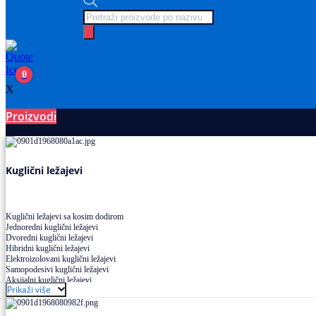
Products
search
0
X
Proizvodi
Ležajevi
Kuglični ležajevi
Kuglični ležajevi sa kosim dodirom
Jednoredni kuglični ležajevi
Dvoredni kuglični ležajevi
Hibridni kuglični ležajevi
Elektroizolovani kuglični ležajevi
Samopodesivi kuglični ležajevi
Aksijalni kuglični ležajevi
Prikaži više
Kuglični ležajevi od nerđajućeg čelika