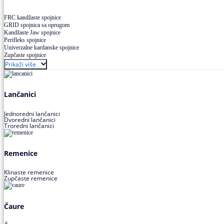
FRC kandžaste spojnice
GRID spojnica sa oprugom
Kandžaste Jaw spojnice
Perifleks spojnice
Univerzalne kardanske spojnice
Zupčaste spojnice
Prikaži više
Lančanici
Jednoredni lančanici
Dvoredni lančanici
Troredni lančanici
Remenice
Klinaste remenice
Zupčaste remenice
Čaure