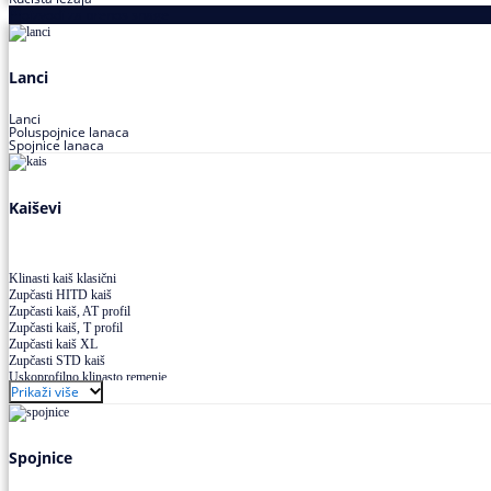
Proizvodi za prenos snage
Lanci
Lanci
Poluspojnice lanaca
Spojnice lanaca
Kaiševi
Klinasti kaiš klasični
Zupčasti HITD kaiš
Zupčasti kaiš, AT profil
Zupčasti kaiš, T profil
Zupčasti kaiš XL
Zupčasti STD kaiš
Uskoprofilno klinasto remenje
Prikaži više
Uskoprofilno klinasto remenje spojeno
Uskoprofilno klinasto remenje XP extra power
Višekanalno remenje PJ,PK
Spojnice