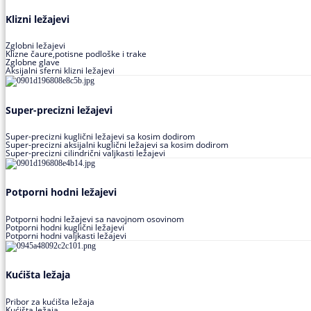
Klizni ležajevi
Zglobni ležajevi
Klizne čaure,potisne podloške i trake
Zglobne glave
Aksijalni sferni klizni ležajevi
Super-precizni ležajevi
Super-precizni kuglični ležajevi sa kosim dodirom
Super-precizni aksijalni kuglični ležajevi sa kosim dodirom
Super-precizni cilindrični valjkasti ležajevi
Potporni hodni ležajevi
Potporni hodni ležajevi sa navojnom osovinom
Potporni hodni kuglični ležajevi
Potporni hodni valjkasti ležajevi
Kućišta ležaja
Pribor za kućišta ležaja
Kućišta ležaja