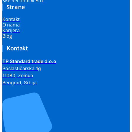
SKF RecondOil Box
Strane
Kontakt
O nama
Karijera
Blog
Kontakt
TP Standard trade d.o.o
Poslastičarska 1g
11080, Zemun
Beograd, Srbija