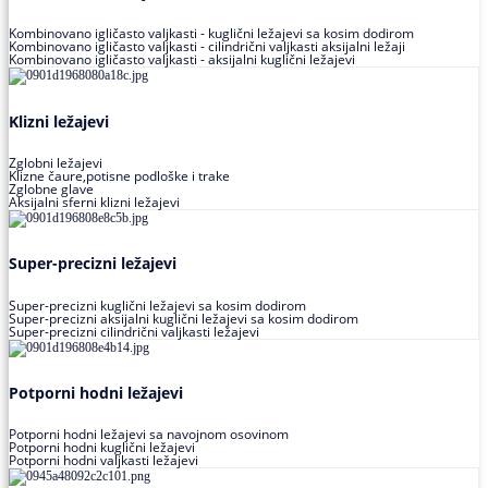
Kombinovano igličasto valjkasti - kuglični ležajevi sa kosim dodirom
Kombinovano igličasto valjkasti - cilindrični valjkasti aksijalni ležaji
Kombinovano igličasto valjkasti - aksijalni kuglični ležajevi
Klizni ležajevi
Zglobni ležajevi
Klizne čaure,potisne podloške i trake
Zglobne glave
Aksijalni sferni klizni ležajevi
Super-precizni ležajevi
Super-precizni kuglični ležajevi sa kosim dodirom
Super-precizni aksijalni kuglični ležajevi sa kosim dodirom
Super-precizni cilindrični valjkasti ležajevi
Potporni hodni ležajevi
Potporni hodni ležajevi sa navojnom osovinom
Potporni hodni kuglični ležajevi
Potporni hodni valjkasti ležajevi