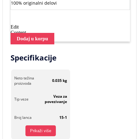
100% originalni delovi
Edit
Content
Dodaj u korpu
Specifikacije
Neto težina
0.035 kg
proizvoda
Veza za
Tip veze
povezivanje
Broj lanca
15-1
Prikaži više