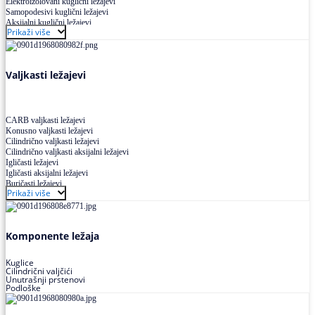
Elektroizolovani kuglični ležajevi
Samopodesivi kuglični ležajevi
Aksijalni kuglični ležajevi
Prikaži više
Kuglični ležajevi od nerđajućeg čelika
Valjkasti ležajevi
CARB valjkasti ležajevi
Konusno valjkasti ležajevi
Cilindrično valjkasti ležajevi
Cilindrično valjkasti aksijalni ležajevi
Igličasti ležajevi
Igličasti aksijalni ležajevi
Buričasti ležajevi
Prikaži više
Buričasti zaptiveni ležajevi
Buričasti aksijalni ležajevi
Komponente ležaja
Kuglice
Cilindrični valjčići
Unutrašnji prstenovi
Podloške