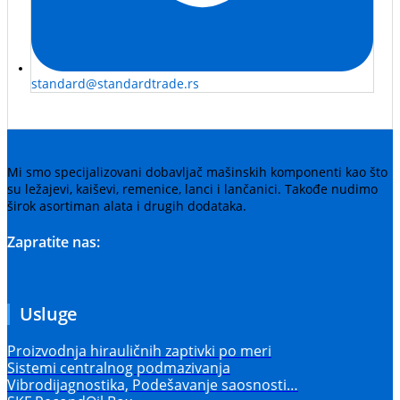
standard@standardtrade.rs
Mi smo specijalizovani dobavljač mašinskih komponenti kao što
su ležajevi, kaiševi, remenice, lanci i lančanici. Takođe nudimo
širok asortiman alata i drugih dodataka.
Zapratite nas:
Usluge
Proizvodnja hirauličnih zaptivki po meri
Sistemi centralnog podmazivanja
Vibrodijagnostika, Podešavanje saosnosti…