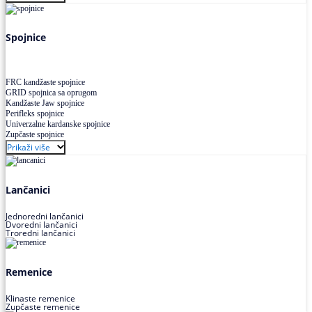
Uskoprofilno klinasto remenje XP extra power
Višekanalno remenje PJ,PK
Spojnice
FRC kandžaste spojnice
GRID spojnica sa oprugom
Kandžaste Jaw spojnice
Perifleks spojnice
Univerzalne kardanske spojnice
Zupčaste spojnice
Prikaži više
Lančanici
Jednoredni lančanici
Dvoredni lančanici
Troredni lančanici
Remenice
Klinaste remenice
Zupčaste remenice