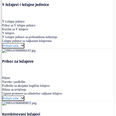
Y ležajevi i ležajne jedinice
Y Ležajne jedinice
Pribor za Y ležajne jedinice
Kućišta za Y ležajeve
Y ležajevi
Y Ležajne jedinice za prehrambenu industriju
Ležajne jedinice sa valjkastim ležajevima
Prikaži više
Pribor za ležajeve
Hilzne
Navrtke i podloške
Podloške za aksijalne kuglične ležajeve
Hilzne za izvlačenje
Ugaoni prstenovi za cilindrično valjkaste ležajeve
Prikaži više
Kombinovani ležajevi