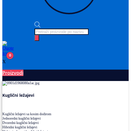
Products
search
0
X
Proizvodi
Ležajevi
Kuglični ležajevi
Kuglični ležajevi sa kosim dodirom
Jednoredni kuglični ležajevi
Dvoredni kuglični ležajevi
Hibridni kuglični ležajevi