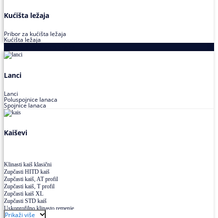
Kućišta ležaja
Pribor za kućišta ležaja
Kućišta ležaja
Proizvodi za prenos snage
Lanci
Lanci
Poluspojnice lanaca
Spojnice lanaca
Kaiševi
Klinasti kaiš klasični
Zupčasti HITD kaiš
Zupčasti kaiš, AT profil
Zupčasti kaiš, T profil
Zupčasti kaiš XL
Zupčasti STD kaiš
Uskoprofilno klinasto remenje
Prikaži više
Uskoprofilno klinasto remenje spojeno