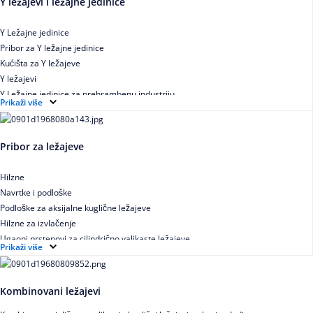
Y ležajevi i ležajne jedinice
Y Ležajne jedinice
Pribor za Y ležajne jedinice
Kućišta za Y ležajeve
Y ležajevi
Y Ležajne jedinice za prehrambenu industriju
Prikaži više
Ležajne jedinice sa valjkastim ležajevima
Pribor za ležajeve
Hilzne
Navrtke i podloške
Podloške za aksijalne kuglične ležajeve
Hilzne za izvlačenje
Ugaoni prstenovi za cilindrično valjkaste ležajeve
Prikaži više
Kombinovani ležajevi