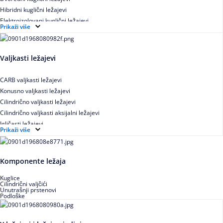
Hibridni kuglični ležajevi
Elektroizolovani kuglični ležajevi
Prikaži više
Samopodesivi kuglični ležajevi
Aksijalni kuglični ležajevi
Kuglični ležajevi od nerđajućeg čelika
Valjkasti ležajevi
CARB valjkasti ležajevi
Konusno valjkasti ležajevi
Cilindrično valjkasti ležajevi
Cilindrično valjkasti aksijalni ležajevi
Igličasti ležajevi
Prikaži više
Igličasti aksijalni ležajevi
Buričasti ležajevi
Buričasti zaptiveni ležajevi
Komponente ležaja
Buričasti aksijalni ležajevi
Kuglice
Cilindrični valjčići
Unutrašnji prstenovi
Podloške