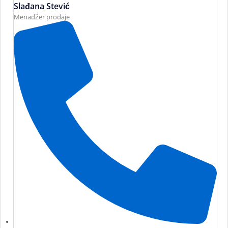
Slađana Stević
Menadžer prodaje