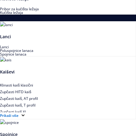
Pribor za kućišta ležaja
Kućišta ležaja
Proizvodi za prenos snage
Lanci
Lanci
Poluspojnice lanaca
Spojnice lanaca
Kaiševi
Klinasti kaiš klasični
Zupčasti HITD kaiš
Zupčasti kaiš, AT profil
Zupčasti kaiš, T profil
Zupčasti kaiš XL
Prikaži više
Zupčasti STD kaiš
Uskoprofilno klinasto remenje
Uskoprofilno klinasto remenje spojeno
Spojnice