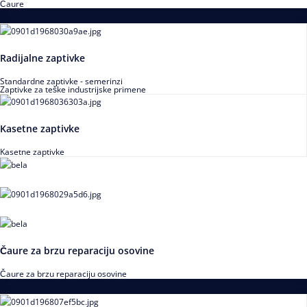
Čaure
Zaptivke
Radijalne zaptivke
Standardne zaptivke - semerinzi
Zaptivke za teške industrijske primene
Kasetne zaptivke
Kasetne zaptivke
Čaure za brzu reparaciju osovine
Čaure za brzu reparaciju osovine
Alati za montažu i demontažu ležajeva