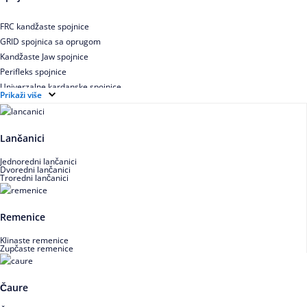
Uskoprofilno klinasto remenje XP extra power
Višekanalno remenje PJ,PK
FRC kandžaste spojnice
GRID spojnica sa oprugom
Kandžaste Jaw spojnice
Perifleks spojnice
Univerzalne kardanske spojnice
Prikaži više
Zupčaste spojnice
Lančanici
Jednoredni lančanici
Dvoredni lančanici
Troredni lančanici
Remenice
Klinaste remenice
Zupčaste remenice
Čaure