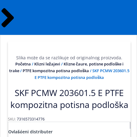
Slika može da se razlikuje od originalnog proizvoda.
Početna
/
Klizni ležajevi
/
Klizne čaure, potisne podloške i
trake
/
PTFE kompozitna potisna podloška
/ SKF PCMW 203601.5
E PTFE kompozitna potisna podloška
SKF PCMW 203601.5 E PTFE
kompozitna potisna podloška
SKU:
7316573314776
Ovlašćeni distributer