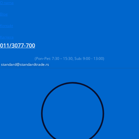
Pređi
Products
O nama
Products
Products
na
search
search
search
Blog
sadržaj
Kontakt
Karijera
011/3077-700
(Pon–Pet: 7:30 – 15:30, Sub: 9:00 - 13:00)
standard@standardtrade.rs