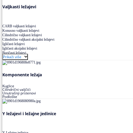
Valjkasti ležajevi
CARB valjkasti ležajevi
Konusno valjkasti ležajevi
Cilindrično valjkasti ležajevi
Cilindrično valjkasti aksijalni ležajevi
Igličasti ležajevi
Igličasti aksijalni ležajevi
Buričasti ležajevi
Prikaži više
Buričasti zaptiveni ležajevi
Buričasti aksijalni ležajevi
Komponente ležaja
Kuglice
Cilindrični valjčići
Unutrašnji prstenovi
Podloške
Y ležajevi i ležajne jedinice
Y Ležajne jedinice