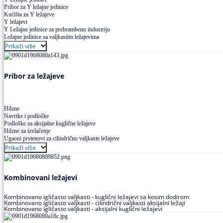
Pribor za Y ležajne jedinice
Kućišta za Y ležajeve
Y ležajevi
Y Ležajne jedinice za prehrambenu industriju
Ležajne jedinice sa valjkastim ležajevima
Prikaži više
Pribor za ležajeve
Hilzne
Navrtke i podloške
Podloške za aksijalne kuglične ležajeve
Hilzne za izvlačenje
Ugaoni prstenovi za cilindrično valjkaste ležajeve
Prikaži više
Kombinovani ležajevi
Kombinovano igličasto valjkasti - kuglični ležajevi sa kosim dodirom
Kombinovano igličasto valjkasti - cilindrični valjkasti aksijalni ležaji
Kombinovano igličasto valjkasti - aksijalni kuglični ležajevi