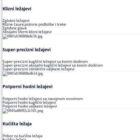
Klizni ležajevi
Zglobni ležajevi
Klizne čaure,potisne podloške i trake
Zglobne glave
Aksijalni sferni klizni ležajevi
Super-precizni ležajevi
Super-precizni kuglični ležajevi sa kosim dodirom
Super-precizni aksijalni kuglični ležajevi sa kosim dodirom
Super-precizni cilindrični valjkasti ležajevi
Potporni hodni ležajevi
Potporni hodni ležajevi sa navojnom osovinom
Potporni hodni kuglični ležajevi
Potporni hodni valjkasti ležajevi
Kućišta ležaja
Pribor za kućišta ležaja
Kućišta ležaja