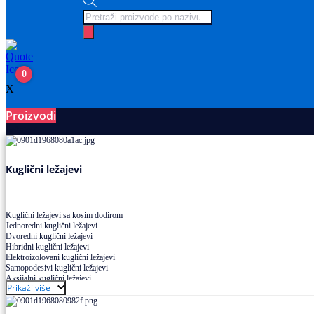
Products
search
0
X
Proizvodi
Ležajevi
Kuglični ležajevi
Kuglični ležajevi sa kosim dodirom
Jednoredni kuglični ležajevi
Dvoredni kuglični ležajevi
Hibridni kuglični ležajevi
Elektroizolovani kuglični ležajevi
Samopodesivi kuglični ležajevi
Aksijalni kuglični ležajevi
Prikaži više
Kuglični ležajevi od nerđajućeg čelika