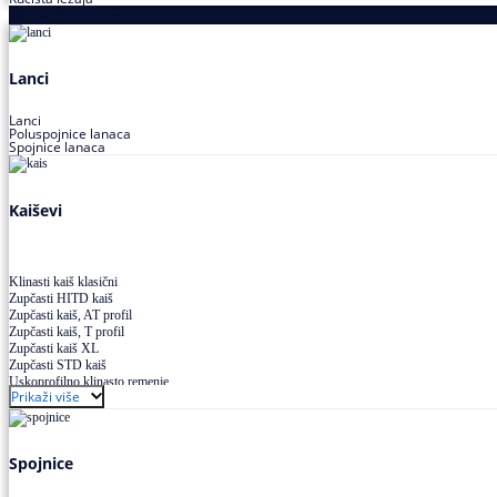
Proizvodi za prenos snage
Lanci
Lanci
Poluspojnice lanaca
Spojnice lanaca
Kaiševi
Klinasti kaiš klasični
Zupčasti HITD kaiš
Zupčasti kaiš, AT profil
Zupčasti kaiš, T profil
Zupčasti kaiš XL
Zupčasti STD kaiš
Uskoprofilno klinasto remenje
Prikaži više
Uskoprofilno klinasto remenje spojeno
Uskoprofilno klinasto remenje XP extra power
Višekanalno remenje PJ,PK
Spojnice