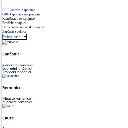
FRC kandžaste spojnice
GRID spojnica sa oprugom
Kandžaste Jaw spojnice
Perifleks spojnice
Univerzalne kardanske spojnice
Zupčaste spojnice
Prikaži više
Lančanici
Jednoredni lančanici
Dvoredni lančanici
Troredni lančanici
Remenice
Klinaste remenice
Zupčaste remenice
Čaure