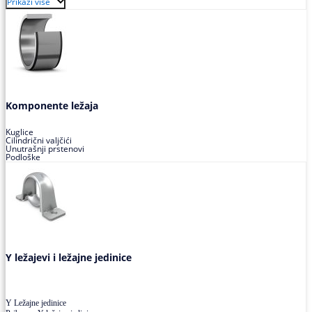
Prikaži više
Buričasti zaptiveni ležajevi
Buričasti aksijalni ležajevi
Komponente ležaja
Kuglice
Cilindrični valjčići
Unutrašnji prstenovi
Podloške
Y ležajevi i ležajne jedinice
Y Ležajne jedinice