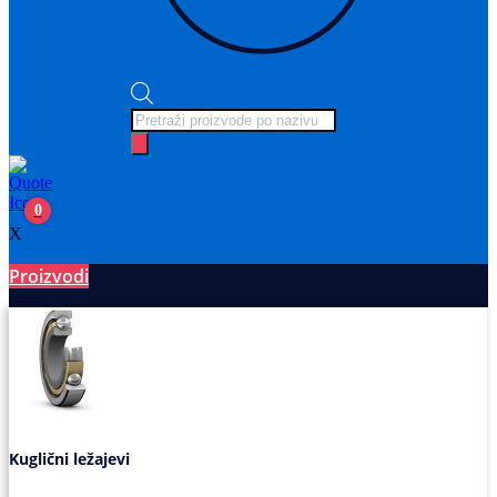
Products
search
0
X
Proizvodi
Ležajevi
Kuglični ležajevi