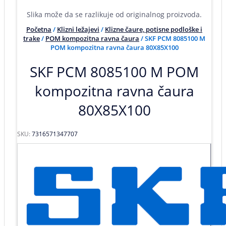
Slika može da se razlikuje od originalnog proizvoda.
Početna
/
Klizni ležajevi
/
Klizne čaure, potisne podloške i
trake
/
POM kompozitna ravna čaura
/ SKF PCM 8085100 M
POM kompozitna ravna čaura 80X85X100
SKF PCM 8085100 M POM
kompozitna ravna čaura
80X85X100
SKU:
7316571347707