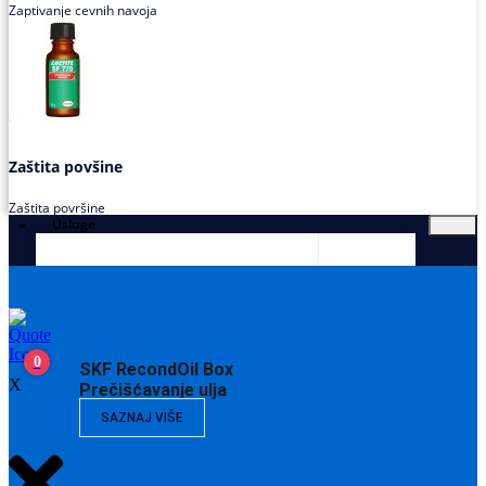
Zaptivanje cevnih navoja
Zaštita povšine
Zaštita površine
Usluge
0
SKF RecondOil Box
X
Prečišćavanje ulja
SAZNAJ VIŠE