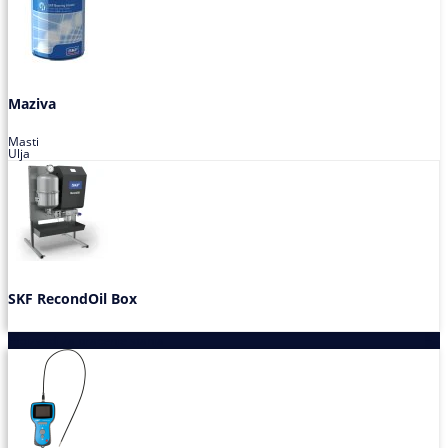
Maziva
Masti
Ulja
SKF RecondOil Box
Proizvodi za praćenje stanja