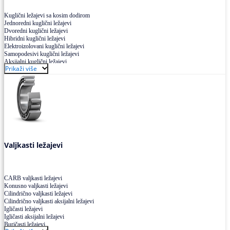
Kuglični ležajevi sa kosim dodirom
Jednoredni kuglični ležajevi
Dvoredni kuglični ležajevi
Hibridni kuglični ležajevi
Elektroizolovani kuglični ležajevi
Samopodesivi kuglični ležajevi
Aksijalni kuglični ležajevi
Prikaži više
Kuglični ležajevi od nerđajućeg čelika
Valjkasti ležajevi
CARB valjkasti ležajevi
Konusno valjkasti ležajevi
Cilindrično valjkasti ležajevi
Cilindrično valjkasti aksijalni ležajevi
Igličasti ležajevi
Igličasti aksijalni ležajevi
Buričasti ležajevi