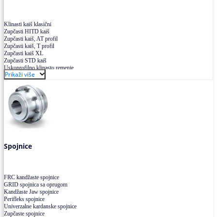
Klinasti kaiš klasični
Zupčasti HITD kaiš
Zupčasti kaiš, AT profil
Zupčasti kaiš, T profil
Zupčasti kaiš XL
Zupčasti STD kaiš
Uskoprofilno klinasto remenje
Prikaži više
Uskoprofilno klinasto remenje spojeno
Uskoprofilno klinasto remenje XP extra power
Višekanalno remenje PJ,PK
Spojnice
FRC kandžaste spojnice
GRID spojnica sa oprugom
Kandžaste Jaw spojnice
Perifleks spojnice
Univerzalne kardanske spojnice
Zupčaste spojnice