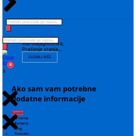
Products
search
Products
Vibrodijagnostika,
search
Praćenje stanja…
SAZNAJ VIŠE
0
X
Ako sam vam potrebne
dodatne informacije
Kontakt
O nama
Karijera
Blog
Kontakt