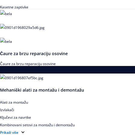
Kasetne zaptivke
Čaure za brzu reparaciju osovine
Čaure za brzu reparaciju osovine
Alati za montažu i demontažu ležajeva
Mehanički alati za montažu i demontažu
Alati za montažu
Izvlakači
Ključevi za navrtke
Kombinovani setovi za montažu i demontažu
Pribor za izvlačenje ležajeva
Prikaži više