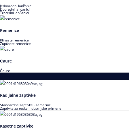
Jednoredni lančanici
Dvoredni lančanici
Troredni lančanici
Remenice
Klinaste remenice
Zupčaste remenice
Čaure
Čaure
Zaptivke
Radijalne zaptivke
Standardne zaptivke - semerinzi
Zaptivke za teške industrijske primene
Kasetne zaptivke