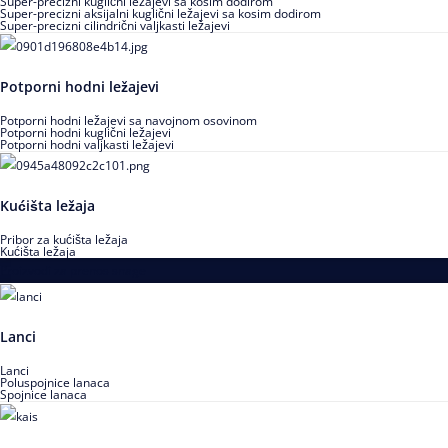
Super-precizni kuglični ležajevi sa kosim dodirom
Super-precizni aksijalni kuglični ležajevi sa kosim dodirom
Super-precizni cilindrični valjkasti ležajevi
Potporni hodni ležajevi
Potporni hodni ležajevi sa navojnom osovinom
Potporni hodni kuglični ležajevi
Potporni hodni valjkasti ležajevi
Kućišta ležaja
Pribor za kućišta ležaja
Kućišta ležaja
Proizvodi za prenos snage
Lanci
Lanci
Poluspojnice lanaca
Spojnice lanaca