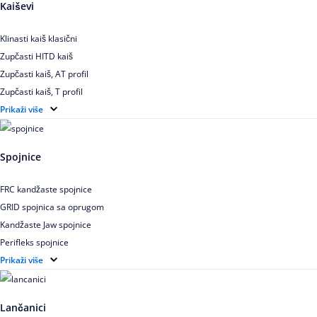
Kaiševi
Klinasti kaiš klasični
Zupčasti HITD kaiš
Zupčasti kaiš, AT profil
Zupčasti kaiš, T profil
Zupčasti kaiš XL
Prikaži više
Zupčasti STD kaiš
Uskoprofilno klinasto remenje
Spojnice
Uskoprofilno klinasto remenje spojeno
Uskoprofilno klinasto remenje XP extra power
FRC kandžaste spojnice
Višekanalno remenje PJ,PK
GRID spojnica sa oprugom
Kandžaste Jaw spojnice
Perifleks spojnice
Univerzalne kardanske spojnice
Prikaži više
Zupčaste spojnice
Lančanici