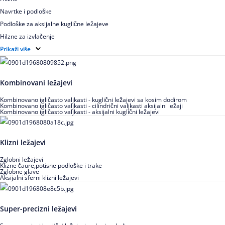
Navrtke i podloške
Podloške za aksijalne kuglične ležajeve
Hilzne za izvlačenje
Ugaoni prstenovi za cilindrično valjkaste ležajeve
Prikaži više
Kombinovani ležajevi
Kombinovano igličasto valjkasti - kuglični ležajevi sa kosim dodirom
Kombinovano igličasto valjkasti - cilindrični valjkasti aksijalni ležaji
Kombinovano igličasto valjkasti - aksijalni kuglični ležajevi
Klizni ležajevi
Zglobni ležajevi
Klizne čaure,potisne podloške i trake
Zglobne glave
Aksijalni sferni klizni ležajevi
Super-precizni ležajevi