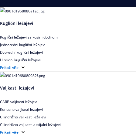
Ležajevi
Kuglični ležajevi
Kuglični ležajevi sa kosim dodirom
Jednoredni kuglični ležajevi
Dvoredni kuglični ležajevi
Hibridni kuglični ležajevi
Elektroizolovani kuglični ležajevi
Prikaži više
Samopodesivi kuglični ležajevi
Aksijalni kuglični ležajevi
Valjkasti ležajevi
Kuglični ležajevi od nerđajućeg čelika
CARB valjkasti ležajevi
Konusno valjkasti ležajevi
Cilindrično valjkasti ležajevi
Cilindrično valjkasti aksijalni ležajevi
Igličasti ležajevi
Prikaži više