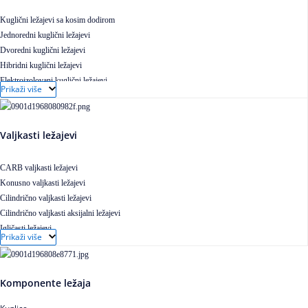
Kuglični ležajevi sa kosim dodirom
Jednoredni kuglični ležajevi
Dvoredni kuglični ležajevi
Hibridni kuglični ležajevi
Elektroizolovani kuglični ležajevi
Prikaži više
Samopodesivi kuglični ležajevi
Aksijalni kuglični ležajevi
Kuglični ležajevi od nerđajućeg čelika
Valjkasti ležajevi
CARB valjkasti ležajevi
Konusno valjkasti ležajevi
Cilindrično valjkasti ležajevi
Cilindrično valjkasti aksijalni ležajevi
Igličasti ležajevi
Prikaži više
Igličasti aksijalni ležajevi
Buričasti ležajevi
Buričasti zaptiveni ležajevi
Komponente ležaja
Buričasti aksijalni ležajevi