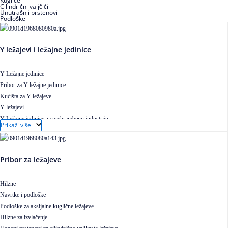
Kuglice
Cilindrični valjčići
Unutrašnji prstenovi
Podloške
Y ležajevi i ležajne jedinice
Y Ležajne jedinice
Pribor za Y ležajne jedinice
Kućišta za Y ležajeve
Y ležajevi
Y Ležajne jedinice za prehrambenu industriju
Prikaži više
Ležajne jedinice sa valjkastim ležajevima
Pribor za ležajeve
Hilzne
Navrtke i podloške
Podloške za aksijalne kuglične ležajeve
Hilzne za izvlačenje