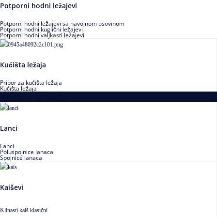
Potporni hodni ležajevi
Potporni hodni ležajevi sa navojnom osovinom
Potporni hodni kuglični ležajevi
Potporni hodni valjkasti ležajevi
Kućišta ležaja
Pribor za kućišta ležaja
Kućišta ležaja
Proizvodi za prenos snage
Lanci
Lanci
Poluspojnice lanaca
Spojnice lanaca
Kaiševi
Klinasti kaiš klasični