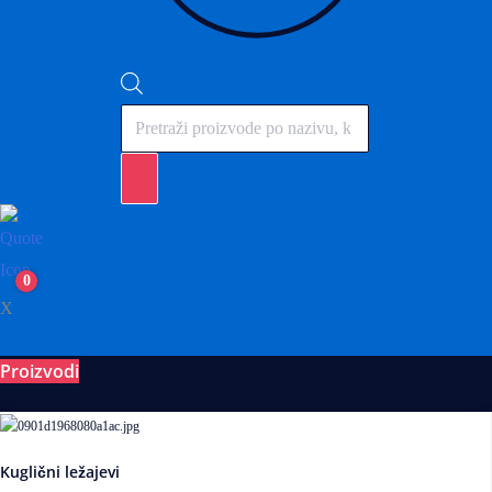
Products
search
0
X
Proizvodi
Ležajevi
Kuglični ležajevi