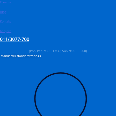
O nama
Pređi
na
Blog
sadržaj
Kontakt
Karijera
011/3077-700
(Pon–Pet: 7:30 – 15:30, Sub: 9:00 - 13:00)
standard@standardtrade.rs