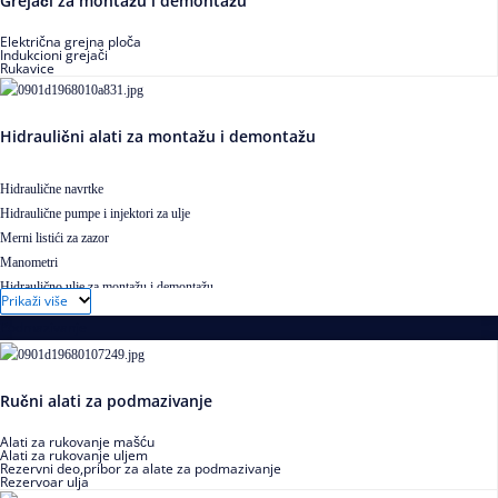
Grejači za montažu i demontažu
Električna grejna ploča
Indukcioni grejači
Rukavice
Hidraulični alati za montažu i demontažu
Hidraulične navrtke
Hidraulične pumpe i injektori za ulje
Merni listići za zazor
Manometri
Hidraulično ulje za montažu i demontažu
Prikaži više
Podmazivanje
Ručni alati za podmazivanje
Alati za rukovanje mašću
Alati za rukovanje uljem
Rezervni deo,pribor za alate za podmazivanje
Rezervoar ulja