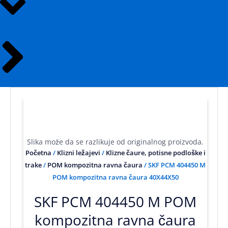
Slika može da se razlikuje od originalnog proizvoda.
Početna
/
Klizni ležajevi
/
Klizne čaure, potisne podloške i
trake
/
POM kompozitna ravna čaura
/ SKF PCM 404450 M
POM kompozitna ravna čaura 40X44X50
SKF PCM 404450 M POM
kompozitna ravna čaura