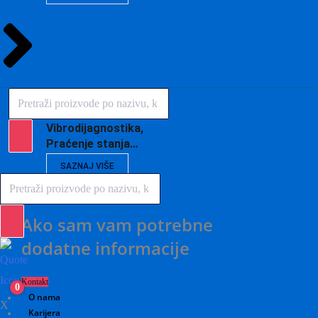
Products
search
Vibrodijagnostika,
Praćenje stanja…
SAZNAJ VIŠE
Products
search
Ako sam vam potrebne
dodatne informacije
Kontakt
0
O nama
X
Karijera