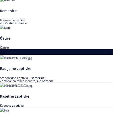
Remenice
Klinaste remenice
Zupčaste remenice
Čaure
Čaure
Zaptivke
Radijalne zaptivke
Standardne zaptivke - semerinzi
Zaptivke za teške industrijske primene
Kasetne zaptivke
Kasetne zaptivke