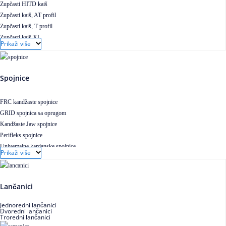
Zupčasti HITD kaiš
Zupčasti kaiš, AT profil
Zupčasti kaiš, T profil
Zupčasti kaiš XL
Prikaži više
Zupčasti STD kaiš
Uskoprofilno klinasto remenje
Uskoprofilno klinasto remenje spojeno
Spojnice
Uskoprofilno klinasto remenje XP extra power
Višekanalno remenje PJ,PK
FRC kandžaste spojnice
GRID spojnica sa oprugom
Kandžaste Jaw spojnice
Perifleks spojnice
Univerzalne kardanske spojnice
Prikaži više
Zupčaste spojnice
Lančanici
Jednoredni lančanici
Dvoredni lančanici
Troredni lančanici