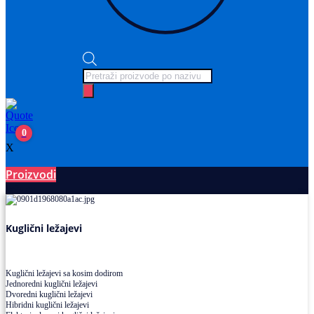
Products
search
0
X
Proizvodi
Ležajevi
Kuglični ležajevi
Kuglični ležajevi sa kosim dodirom
Jednoredni kuglični ležajevi
Dvoredni kuglični ležajevi
Hibridni kuglični ležajevi