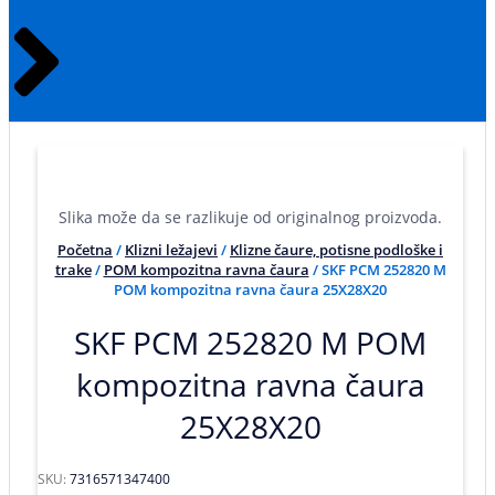
Slika može da se razlikuje od originalnog proizvoda.
Početna
/
Klizni ležajevi
/
Klizne čaure, potisne podloške i
trake
/
POM kompozitna ravna čaura
/ SKF PCM 252820 M
POM kompozitna ravna čaura 25X28X20
SKF PCM 252820 M POM
kompozitna ravna čaura
25X28X20
SKU:
7316571347400