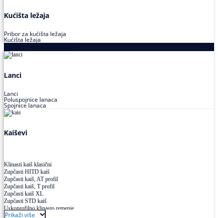
Kućišta ležaja
Pribor za kućišta ležaja
Kućišta ležaja
Proizvodi za prenos snage
Lanci
Lanci
Poluspojnice lanaca
Spojnice lanaca
Kaiševi
Klinasti kaiš klasični
Zupčasti HITD kaiš
Zupčasti kaiš, AT profil
Zupčasti kaiš, T profil
Zupčasti kaiš XL
Zupčasti STD kaiš
Uskoprofilno klinasto remenje
Prikaži više
Uskoprofilno klinasto remenje spojeno