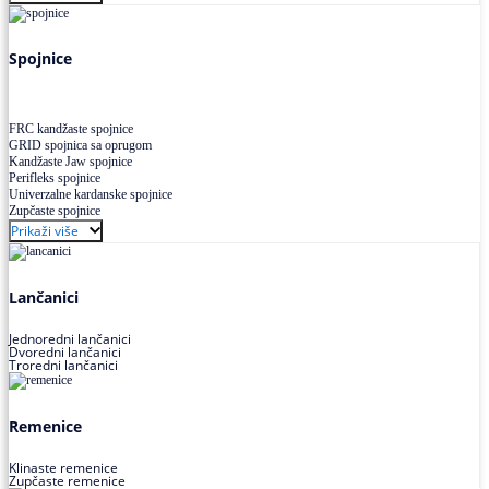
Uskoprofilno klinasto remenje XP extra power
Višekanalno remenje PJ,PK
Spojnice
FRC kandžaste spojnice
GRID spojnica sa oprugom
Kandžaste Jaw spojnice
Perifleks spojnice
Univerzalne kardanske spojnice
Zupčaste spojnice
Prikaži više
Lančanici
Jednoredni lančanici
Dvoredni lančanici
Troredni lančanici
Remenice
Klinaste remenice
Zupčaste remenice