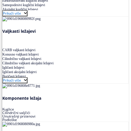
Elektroizolovani kuglični ležajevi
Samopodesivi kuglični ležajevi
Aksijalni kuglični ležajevi
Prikaži više
Kuglični ležajevi od nerđajućeg čelika
Valjkasti ležajevi
CARB valjkasti ležajevi
Konusno valjkasti ležajevi
Cilindrično valjkasti ležajevi
Cilindrično valjkasti aksijalni ležajevi
Igličasti ležajevi
Igličasti aksijalni ležajevi
Buričasti ležajevi
Prikaži više
Buričasti zaptiveni ležajevi
Buričasti aksijalni ležajevi
Komponente ležaja
Kuglice
Cilindrični valjčići
Unutrašnji prstenovi
Podloške