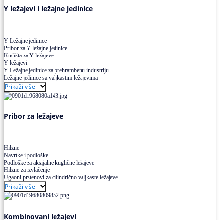
Y ležajevi i ležajne jedinice
Y Ležajne jedinice
Pribor za Y ležajne jedinice
Kućišta za Y ležajeve
Y ležajevi
Y Ležajne jedinice za prehrambenu industriju
Ležajne jedinice sa valjkastim ležajevima
Prikaži više
Pribor za ležajeve
Hilzne
Navrtke i podloške
Podloške za aksijalne kuglične ležajeve
Hilzne za izvlačenje
Ugaoni prstenovi za cilindrično valjkaste ležajeve
Prikaži više
Kombinovani ležajevi