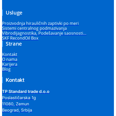
Usluge
Proizvodnja hirauličnih zaptivki po meri
Sistemi centralnog podmazivanja
Vibrodijagnostika, Podešavanje saosnosti…
SKF RecondOil Box
Strane
Kontakt
O nama
Karijera
Blog
Kontakt
TP Standard trade d.o.o
Poslastičarska 1g
11080, Zemun
Beograd, Srbija