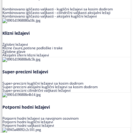
Kombinovano igličasto valjkasti - kuglični ležajevi sa kosim dodirom
Kombinovano igličasto valjkasti - cilindrični valjkasti aksijalni ležaji
Kombinovano igličasto valjkasti - aksijalni kuglični ležajevi
Klizni ležajevi
Zglobni ležajevi
Klizne čaure,potisne podloške i trake
Zglobne glave
Aksijalni sferni klizni ležajevi
Super-precizni ležajevi
Super-precizni kuglični ležajevi sa kosim dodirom
Super-precizni aksijalni kuglični ležajevi sa kosim dodirom
Super-precizni cilindrični valjkasti ležajevi
Potporni hodni ležajevi
Potporni hodni ležajevi sa navojnom osovinom
Potporni hodni kuglični ležajevi
Potporni hodni valjkasti ležajevi