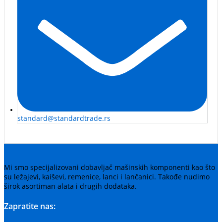
standard@standardtrade.rs
Mi smo specijalizovani dobavljač mašinskih komponenti kao što
su ležajevi, kaiševi, remenice, lanci i lančanici. Takođe nudimo
širok asortiman alata i drugih dodataka.
Zapratite nas: