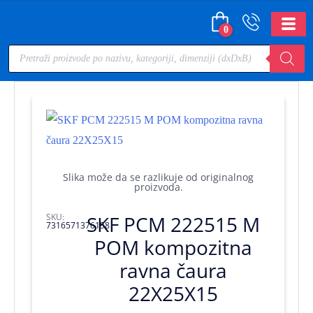
0
Slika može da se razlikuje od originalnog
proizvoda.
SKU:
SKF PCM 222515 M
7316571376158
POM kompozitna
ravna čaura
22X25X15