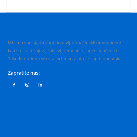
Mi smo specijalizovani dobavljač mašinskih komponenti
kao što su ležajevi, kaiševi, remenice, lanci i lančanici.
Takođe nudimo širok asortiman alata i drugih dodataka.
Zapratite nas: