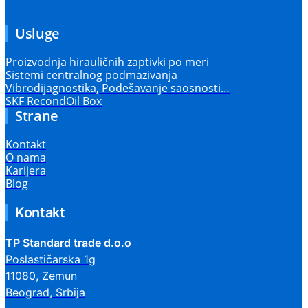
Usluge
Proizvodnja hirauličnih zaptivki po meri
Sistemi centralnog podmazivanja
Vibrodijagnostika, Podešavanje saosnosti…
SKF RecondOil Box
Strane
Kontakt
O nama
Karijera
Blog
Kontakt
TP Standard trade d.o.o
Poslastičarska 1g
11080, Zemun
Beograd, Srbija