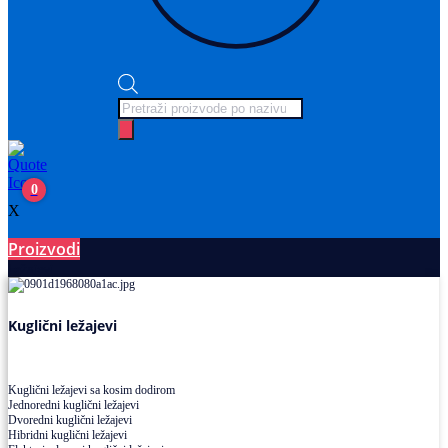
Products
search
0
X
Proizvodi
Ležajevi
Kuglični ležajevi
Kuglični ležajevi sa kosim dodirom
Jednoredni kuglični ležajevi
Dvoredni kuglični ležajevi
Hibridni kuglični ležajevi