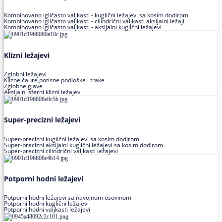
Kombinovano igličasto valjkasti - kuglični ležajevi sa kosim dodirom
Kombinovano igličasto valjkasti - cilindrični valjkasti aksijalni ležaji
Kombinovano igličasto valjkasti - aksijalni kuglični ležajevi
Klizni ležajevi
Zglobni ležajevi
Klizne čaure,potisne podloške i trake
Zglobne glave
Aksijalni sferni klizni ležajevi
Super-precizni ležajevi
Super-precizni kuglični ležajevi sa kosim dodirom
Super-precizni aksijalni kuglični ležajevi sa kosim dodirom
Super-precizni cilindrični valjkasti ležajevi
Potporni hodni ležajevi
Potporni hodni ležajevi sa navojnom osovinom
Potporni hodni kuglični ležajevi
Potporni hodni valjkasti ležajevi