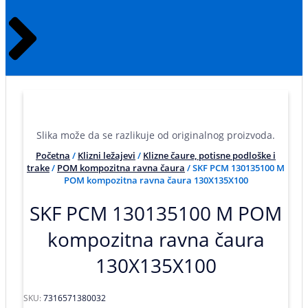
Slika može da se razlikuje od originalnog proizvoda.
Početna
/
Klizni ležajevi
/
Klizne čaure, potisne podloške i
trake
/
POM kompozitna ravna čaura
/ SKF PCM 130135100 M
POM kompozitna ravna čaura 130X135X100
SKF PCM 130135100 M POM
kompozitna ravna čaura
130X135X100
SKU:
7316571380032