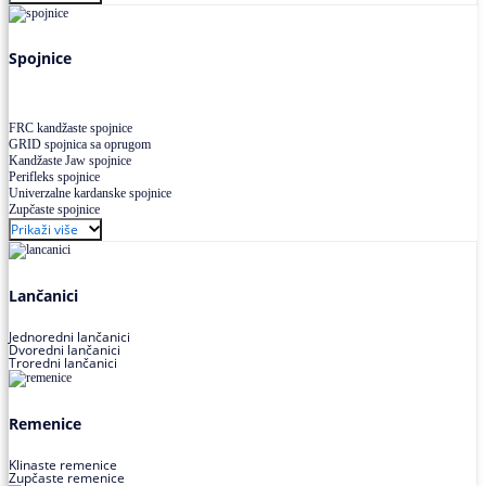
Uskoprofilno klinasto remenje XP extra power
Višekanalno remenje PJ,PK
Spojnice
FRC kandžaste spojnice
GRID spojnica sa oprugom
Kandžaste Jaw spojnice
Perifleks spojnice
Univerzalne kardanske spojnice
Zupčaste spojnice
Prikaži više
Lančanici
Jednoredni lančanici
Dvoredni lančanici
Troredni lančanici
Remenice
Klinaste remenice
Zupčaste remenice