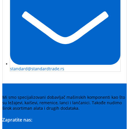
standard@standardtrade.rs
Mi smo specijalizovani dobavljač mašinskih komponenti kao što
su ležajevi, kaiševi, remenice, lanci i lančanici. Takođe nudimo
širok asortiman alata i drugih dodataka.
Zapratite nas: