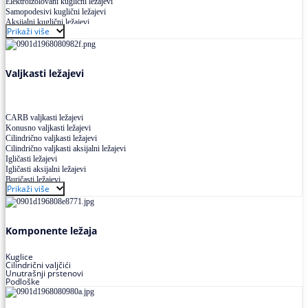
Elektroizolovani kuglični ležajevi
Samopodesivi kuglični ležajevi
Aksijalni kuglični ležajevi
Prikaži više
Kuglični ležajevi od nerđajućeg čelika
Valjkasti ležajevi
CARB valjkasti ležajevi
Konusno valjkasti ležajevi
Cilindrično valjkasti ležajevi
Cilindrično valjkasti aksijalni ležajevi
Igličasti ležajevi
Igličasti aksijalni ležajevi
Buričasti ležajevi
Prikaži više
Buričasti zaptiveni ležajevi
Buričasti aksijalni ležajevi
Komponente ležaja
Kuglice
Cilindrični valjčići
Unutrašnji prstenovi
Podloške