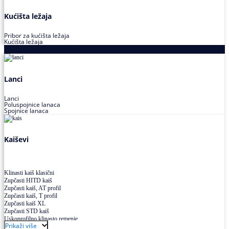
Kućišta ležaja
Pribor za kućišta ležaja
Kućišta ležaja
Proizvodi za prenos snage
Lanci
Lanci
Poluspojnice lanaca
Spojnice lanaca
Kaiševi
Klinasti kaiš klasični
Zupčasti HITD kaiš
Zupčasti kaiš, AT profil
Zupčasti kaiš, T profil
Zupčasti kaiš XL
Zupčasti STD kaiš
Uskoprofilno klinasto remenje
Prikaži više
Uskoprofilno klinasto remenje spojeno