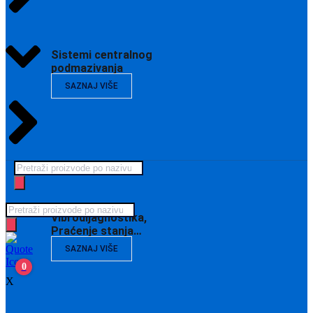
Sistemi centralnog
podmazivanja
SAZNAJ VIŠE
Products
search
Products
Vibrodijagnostika,
search
Praćenje stanja…
SAZNAJ VIŠE
0
X