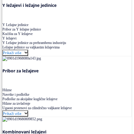
Y ležajevi i ležajne jedinice
Y Ležajne jedinice
Pribor za Y ležajne jedinice
Kućišta za Y ležajeve
Y ležajevi
Y Ležajne jedinice za prehrambenu industriju
Ležajne jedinice sa valjkastim ležajevima
Prikaži više
Pribor za ležajeve
Hilzne
Navrtke i podloške
Podloške za aksijalne kuglične ležajeve
Hilzne za izvlačenje
Ugaoni prstenovi za cilindrično valjkaste ležajeve
Prikaži više
Kombinovani ležajevi