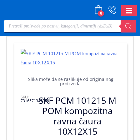
0
Slika može da se razlikuje od originalnog
proizvoda.
SKU:
SKF PCM 101215 M
7316571347028
POM kompozitna
ravna čaura
10X12X15