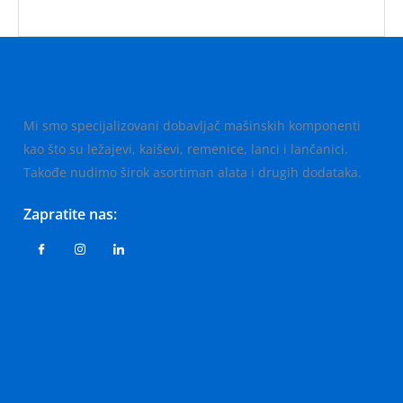
Mi smo specijalizovani dobavljač mašinskih komponenti
kao što su ležajevi, kaiševi, remenice, lanci i lančanici.
Takođe nudimo širok asortiman alata i drugih dodataka.
Zapratite nas: