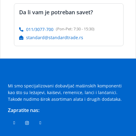
Da li vam je potreban savet?
(Pon-Pet: 7:30 - 15:30)
011/3077-700
standard@standardtrade.rs
Mi smo specijalizovani dobavljač mašinskih komponenti
kao što su ležajevi, kaiševi, remenice, lanci i lančanici.
Takođe nudimo širok asortiman alata i drugih dodataka.
Zapratite nas: