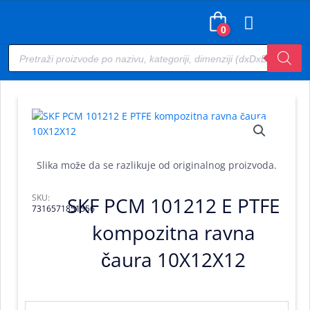
Pređi
na
0
sadržaj
Products
search
Slika može da se razlikuje od originalnog proizvoda.
SKU:
SKF PCM 101212 E PTFE
7316571851556
kompozitna ravna
čaura 10X12X12