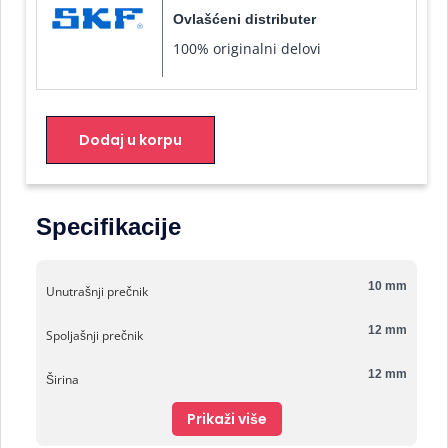
Ovlašćeni distributer
100% originalni delovi
Dodaj u korpu
Specifikacije
10 mm
Unutrašnji prečnik
12 mm
Spoljašnji prečnik
12 mm
Širina
Prikaži više