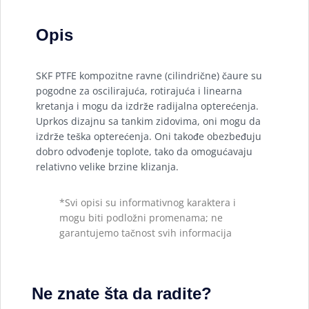
Opis
SKF PTFE kompozitne ravne (cilindrične) čaure su
pogodne za oscilirajuća, rotirajuća i linearna
kretanja i mogu da izdrže radijalna opterećenja.
Uprkos dizajnu sa tankim zidovima, oni mogu da
izdrže teška opterećenja. Oni takođe obezbeđuju
dobro odvođenje toplote, tako da omogućavaju
relativno velike brzine klizanja.
*Svi opisi su informativnog karaktera i
mogu biti podložni promenama; ne
garantujemo tačnost svih informacija
Ne znate šta da radite?