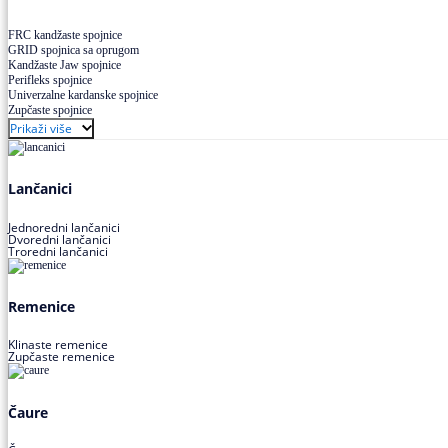
FRC kandžaste spojnice
GRID spojnica sa oprugom
Kandžaste Jaw spojnice
Perifleks spojnice
Univerzalne kardanske spojnice
Zupčaste spojnice
Prikaži više
Lančanici
Jednoredni lančanici
Dvoredni lančanici
Troredni lančanici
Remenice
Klinaste remenice
Zupčaste remenice
Čaure