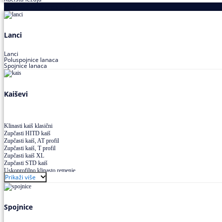
Proizvodi za prenos snage
Lanci
Lanci
Poluspojnice lanaca
Spojnice lanaca
Kaiševi
Klinasti kaiš klasični
Zupčasti HITD kaiš
Zupčasti kaiš, AT profil
Zupčasti kaiš, T profil
Zupčasti kaiš XL
Zupčasti STD kaiš
Uskoprofilno klinasto remenje
Prikaži više
Uskoprofilno klinasto remenje spojeno
Uskoprofilno klinasto remenje XP extra power
Višekanalno remenje PJ,PK
Spojnice