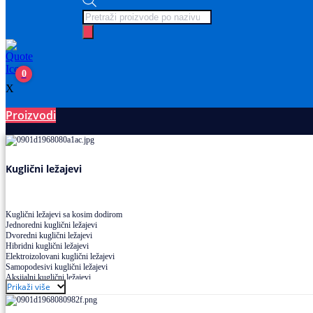
Products
search
0
X
Proizvodi
Ležajevi
Kuglični ležajevi
Kuglični ležajevi sa kosim dodirom
Jednoredni kuglični ležajevi
Dvoredni kuglični ležajevi
Hibridni kuglični ležajevi
Elektroizolovani kuglični ležajevi
Samopodesivi kuglični ležajevi
Aksijalni kuglični ležajevi
Prikaži više
Kuglični ležajevi od nerđajućeg čelika