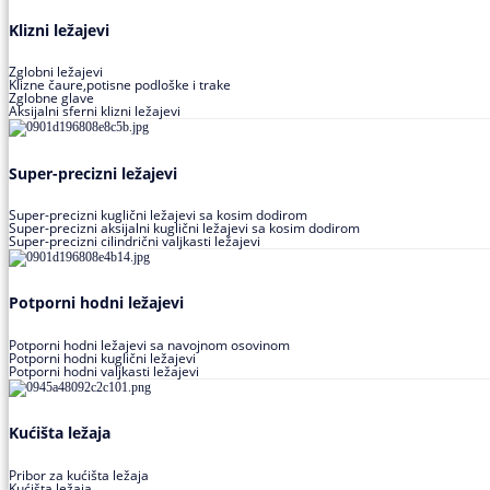
Klizni ležajevi
Zglobni ležajevi
Klizne čaure,potisne podloške i trake
Zglobne glave
Aksijalni sferni klizni ležajevi
Super-precizni ležajevi
Super-precizni kuglični ležajevi sa kosim dodirom
Super-precizni aksijalni kuglični ležajevi sa kosim dodirom
Super-precizni cilindrični valjkasti ležajevi
Potporni hodni ležajevi
Potporni hodni ležajevi sa navojnom osovinom
Potporni hodni kuglični ležajevi
Potporni hodni valjkasti ležajevi
Kućišta ležaja
Pribor za kućišta ležaja
Kućišta ležaja