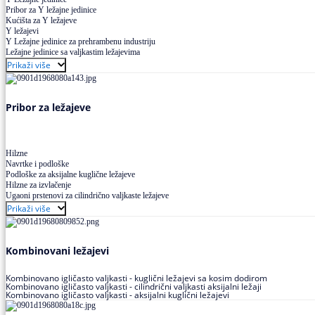
Pribor za Y ležajne jedinice
Kućišta za Y ležajeve
Y ležajevi
Y Ležajne jedinice za prehrambenu industriju
Ležajne jedinice sa valjkastim ležajevima
Prikaži više
Pribor za ležajeve
Hilzne
Navrtke i podloške
Podloške za aksijalne kuglične ležajeve
Hilzne za izvlačenje
Ugaoni prstenovi za cilindrično valjkaste ležajeve
Prikaži više
Kombinovani ležajevi
Kombinovano igličasto valjkasti - kuglični ležajevi sa kosim dodirom
Kombinovano igličasto valjkasti - cilindrični valjkasti aksijalni ležaji
Kombinovano igličasto valjkasti - aksijalni kuglični ležajevi