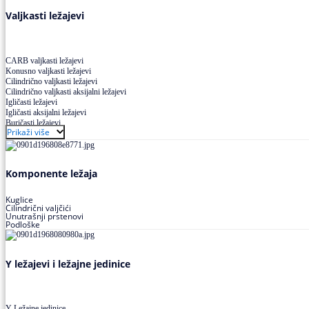
Valjkasti ležajevi
CARB valjkasti ležajevi
Konusno valjkasti ležajevi
Cilindrično valjkasti ležajevi
Cilindrično valjkasti aksijalni ležajevi
Igličasti ležajevi
Igličasti aksijalni ležajevi
Buričasti ležajevi
Prikaži više
Buričasti zaptiveni ležajevi
Buričasti aksijalni ležajevi
Komponente ležaja
Kuglice
Cilindrični valjčići
Unutrašnji prstenovi
Podloške
Y ležajevi i ležajne jedinice
Y Ležajne jedinice