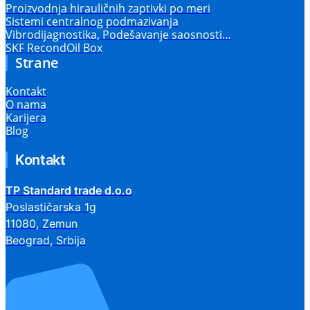
Proizvodnja hirauličnih zaptivki po meri
Sistemi centralnog podmazivanja
Vibrodijagnostika, Podešavanje saosnosti…
SKF RecondOil Box
Strane
Kontakt
O nama
Karijera
Blog
Kontakt
TP Standard trade d.o.o
Poslastičarska 1g
11080, Zemun
Beograd, Srbija