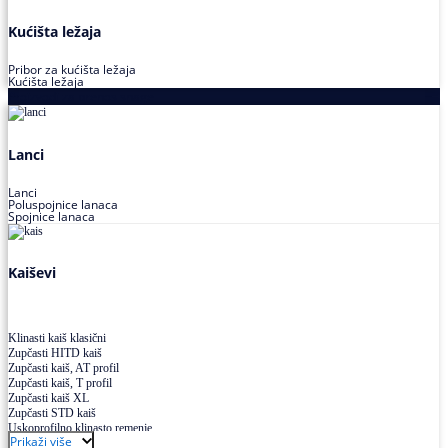
Kućišta ležaja
Pribor za kućišta ležaja
Kućišta ležaja
Proizvodi za prenos snage
Lanci
Lanci
Poluspojnice lanaca
Spojnice lanaca
Kaiševi
Klinasti kaiš klasični
Zupčasti HITD kaiš
Zupčasti kaiš, AT profil
Zupčasti kaiš, T profil
Zupčasti kaiš XL
Zupčasti STD kaiš
Uskoprofilno klinasto remenje
Prikaži više
Uskoprofilno klinasto remenje spojeno