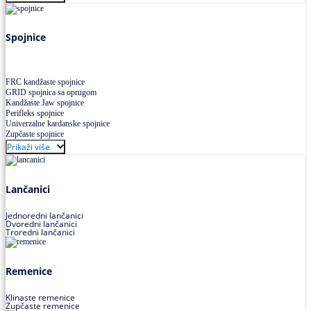
Uskoprofilno klinasto remenje XP extra power
Višekanalno remenje PJ,PK
Spojnice
FRC kandžaste spojnice
GRID spojnica sa oprugom
Kandžaste Jaw spojnice
Perifleks spojnice
Univerzalne kardanske spojnice
Zupčaste spojnice
Prikaži više
Lančanici
Jednoredni lančanici
Dvoredni lančanici
Troredni lančanici
Remenice
Klinaste remenice
Zupčaste remenice