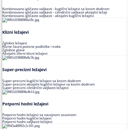
Kombinovano igličasto valjkasti - kuglični ležajevi sa kosim dodirom
Kombinovano igličasto valjkasti - cilindrični valjkasti aksijalni ležaji
Kombinovano igličasto valjkasti - aksijalni kuglični ležajevi
Klizni ležajevi
Zglobni ležajevi
Klizne čaure,potisne podloške i trake
Zglobne glave
Aksijalni sferni klizni ležajevi
Super-precizni ležajevi
Super-precizni kuglični ležajevi sa kosim dodirom
Super-precizni aksijalni kuglični ležajevi sa kosim dodirom
Super-precizni cilindrični valjkasti ležajevi
Potporni hodni ležajevi
Potporni hodni ležajevi sa navojnom osovinom
Potporni hodni kuglični ležajevi
Potporni hodni valjkasti ležajevi