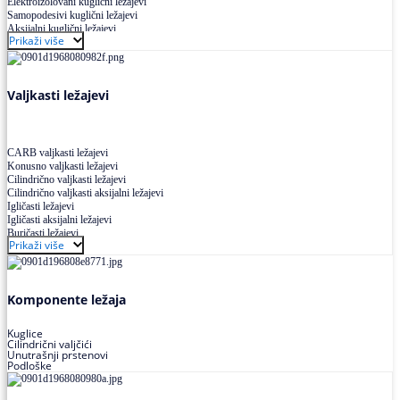
Elektroizolovani kuglični ležajevi
Samopodesivi kuglični ležajevi
Aksijalni kuglični ležajevi
Prikaži više
Kuglični ležajevi od nerđajućeg čelika
Valjkasti ležajevi
CARB valjkasti ležajevi
Konusno valjkasti ležajevi
Cilindrično valjkasti ležajevi
Cilindrično valjkasti aksijalni ležajevi
Igličasti ležajevi
Igličasti aksijalni ležajevi
Buričasti ležajevi
Prikaži više
Buričasti zaptiveni ležajevi
Buričasti aksijalni ležajevi
Komponente ležaja
Kuglice
Cilindrični valjčići
Unutrašnji prstenovi
Podloške