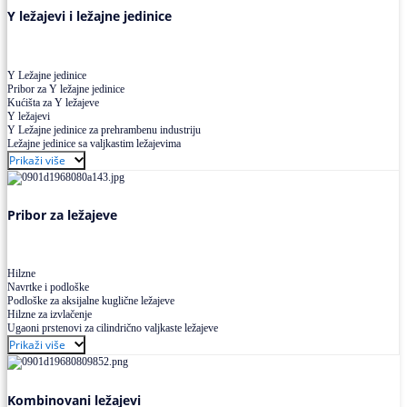
Y ležajevi i ležajne jedinice
Y Ležajne jedinice
Pribor za Y ležajne jedinice
Kućišta za Y ležajeve
Y ležajevi
Y Ležajne jedinice za prehrambenu industriju
Ležajne jedinice sa valjkastim ležajevima
Prikaži više
Pribor za ležajeve
Hilzne
Navrtke i podloške
Podloške za aksijalne kuglične ležajeve
Hilzne za izvlačenje
Ugaoni prstenovi za cilindrično valjkaste ležajeve
Prikaži više
Kombinovani ležajevi