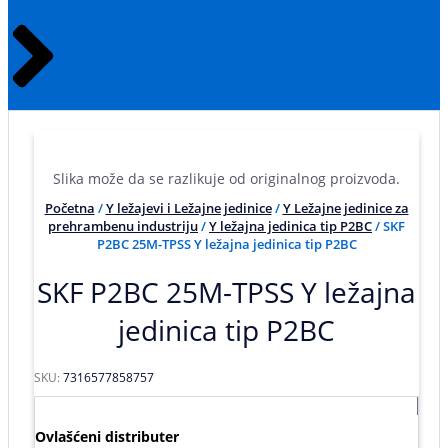
Slika može da se razlikuje od originalnog proizvoda.
Početna
/
Y ležajevi i Ležajne jedinice
/
Y Ležajne jedinice za
prehrambenu industriju
/
Y ležajna jedinica tip P2BC
/ SKF
P2BC 25M-TPSS Y ležajna jedinica tip P2BC
SKF P2BC 25M-TPSS Y ležajna
jedinica tip P2BC
SKU:
7316577858757
Ovlašćeni distributer