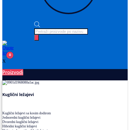
Products
search
0
X
Proizvodi
Ležajevi
Kuglični ležajevi
Kuglični ležajevi sa kosim dodirom
Jednoredni kuglični ležajevi
Dvoredni kuglični ležajevi
Hibridni kuglični ležajevi