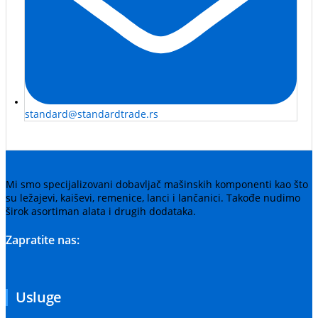
standard@standardtrade.rs
Mi smo specijalizovani dobavljač mašinskih komponenti kao što
su ležajevi, kaiševi, remenice, lanci i lančanici. Takođe nudimo
širok asortiman alata i drugih dodataka.
Zapratite nas:
Usluge