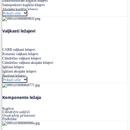
Elektroizolovani kuglični ležajevi
Samopodesivi kuglični ležajevi
Aksijalni kuglični ležajevi
Prikaži više
Kuglični ležajevi od nerđajućeg čelika
Valjkasti ležajevi
CARB valjkasti ležajevi
Konusno valjkasti ležajevi
Cilindrično valjkasti ležajevi
Cilindrično valjkasti aksijalni ležajevi
Igličasti ležajevi
Igličasti aksijalni ležajevi
Buričasti ležajevi
Prikaži više
Buričasti zaptiveni ležajevi
Buričasti aksijalni ležajevi
Komponente ležaja
Kuglice
Cilindrični valjčići
Unutrašnji prstenovi
Podloške