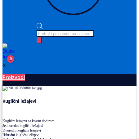
Products
search
0
X
Proizvodi
Ležajevi
Kuglični ležajevi
Kuglični ležajevi sa kosim dodirom
Jednoredni kuglični ležajevi
Dvoredni kuglični ležajevi
Hibridni kuglični ležajevi