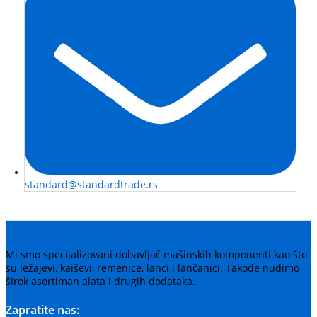
standard@standardtrade.rs
Mi smo specijalizovani dobavljač mašinskih komponenti kao što
su ležajevi, kaiševi, remenice, lanci i lančanici. Takođe nudimo
širok asortiman alata i drugih dodataka.
Zapratite nas: