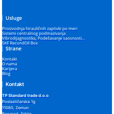
Usluge
Proizvodnja hirauličnih zaptivki po meri
Sistemi centralnog podmazivanja
Vibrodijagnostika, Podešavanje saosnosti…
SKF RecondOil Box
Strane
Kontakt
O nama
Karijera
Blog
Kontakt
TP Standard trade d.o.o
Poslastičarska 1g
11080, Zemun
Beograd, Srbija