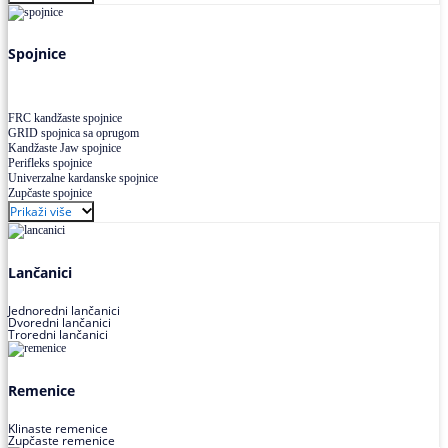
Uskoprofilno klinasto remenje XP extra power
Višekanalno remenje PJ,PK
Spojnice
FRC kandžaste spojnice
GRID spojnica sa oprugom
Kandžaste Jaw spojnice
Perifleks spojnice
Univerzalne kardanske spojnice
Zupčaste spojnice
Prikaži više
Lančanici
Jednoredni lančanici
Dvoredni lančanici
Troredni lančanici
Remenice
Klinaste remenice
Zupčaste remenice