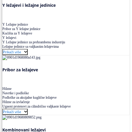
Y ležajevi i ležajne jedinice
Y Ležajne jedinice
Pribor za Y ležajne jedinice
Kućišta za Y ležajeve
Y ležajevi
Y Ležajne jedinice za prehrambenu industriju
Ležajne jedinice sa valjkastim ležajevima
Prikaži više
Pribor za ležajeve
Hilzne
Navrtke i podloške
Podloške za aksijalne kuglične ležajeve
Hilzne za izvlačenje
Ugaoni prstenovi za cilindrično valjkaste ležajeve
Prikaži više
Kombinovani ležajevi