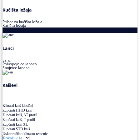
Kućišta ležaja
Pribor za kućišta ležaja
Kućišta ležaja
Proizvodi za prenos snage
Lanci
Lanci
Poluspojnice lanaca
Spojnice lanaca
Kaiševi
Klinasti kaiš klasični
Zupčasti HITD kaiš
Zupčasti kaiš, AT profil
Zupčasti kaiš, T profil
Zupčasti kaiš XL
Zupčasti STD kaiš
Uskoprofilno klinasto remenje
Prikaži više
Uskoprofilno klinasto remenje spojeno