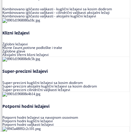
Kombinovano igličasto valjkasti - kuglični ležajevi sa kosim dodirom
Kombinovano igličasto valjkasti - cilindrični valjkasti aksijalni ležaji
Kombinovano igličasto valjkasti - aksijalni kuglični ležajevi
Klizni ležajevi
Zglobni ležajevi
Klizne čaure,potisne podloške i trake
Zglobne glave
Aksijalni sferni klizni ležajevi
Super-precizni ležajevi
Super-precizni kuglični ležajevi sa kosim dodirom
Super-precizni aksijalni kuglični ležajevi sa kosim dodirom
Super-precizni cilindrični valjkasti ležajevi
Potporni hodni ležajevi
Potporni hodni ležajevi sa navojnom osovinom
Potporni hodni kuglični ležajevi
Potporni hodni valjkasti ležajevi