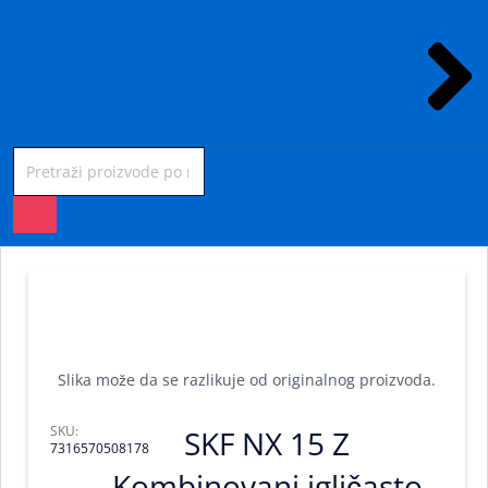
Products
search
Slika može da se razlikuje od originalnog proizvoda.
SKU:
SKF NX 15 Z
7316570508178
Kombinovani igličasto