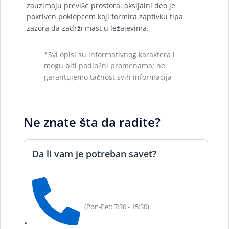
zauzimaju previše prostora. aksijalni deo je
pokriven poklopcem koji formira zaptivku tipa
zazora da zadrži mast u ležajevima.
*Svi opisi su informativnog karaktera i
mogu biti podložni promenama; ne
garantujemo tačnost svih informacija
Ne znate šta da radite?
Da li vam je potreban savet?
(Pon-Pet: 7:30 - 15:30)