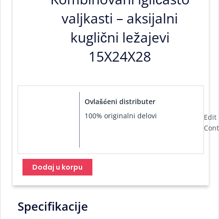
valjkasti – aksijalni
kuglični ležajevi
15X24X28
Ovlašćeni distributer
100% originalni delovi
Edit
Cont
Dodaj u korpu
Specifikacije