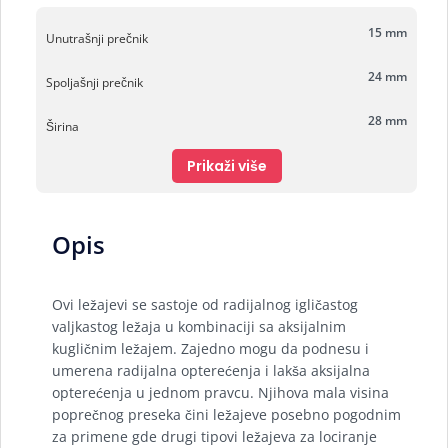
15 mm
Unutrašnji prečnik
24 mm
Spoljašnji prečnik
28 mm
Širina
Prikaži više
Opis
Ovi ležajevi se sastoje od radijalnog igličastog
valjkastog ležaja u kombinaciji sa aksijalnim
kugličnim ležajem. Zajedno mogu da podnesu i
umerena radijalna opterećenja i lakša aksijalna
opterećenja u jednom pravcu. Njihova mala visina
poprečnog preseka čini ležajeve posebno pogodnim
za primene gde drugi tipovi ležajeva za lociranje