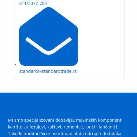
011/3077-700
standard@standardtrade.rs
Mi smo specijalizovani dobavljač mašinskih komponenti
kao što su ležajevi, kaiševi, remenice, lanci i lančanici.
Takođe nudimo širok asortiman alata i drugih dodataka.