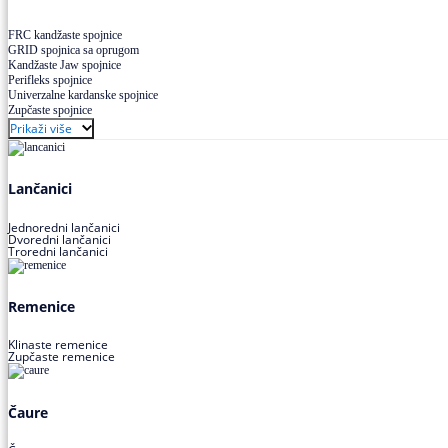
FRC kandžaste spojnice
GRID spojnica sa oprugom
Kandžaste Jaw spojnice
Perifleks spojnice
Univerzalne kardanske spojnice
Zupčaste spojnice
Prikaži više
Lančanici
Jednoredni lančanici
Dvoredni lančanici
Troredni lančanici
Remenice
Klinaste remenice
Zupčaste remenice
Čaure