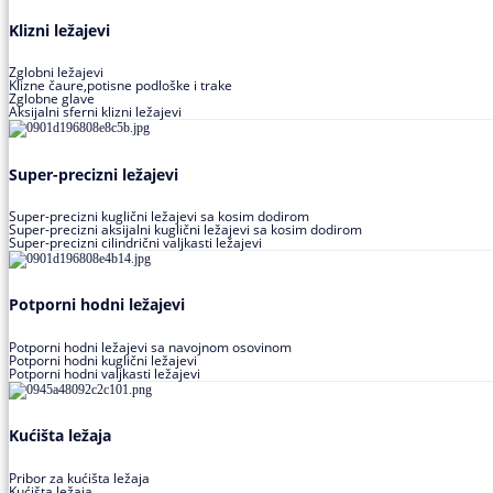
Klizni ležajevi
Zglobni ležajevi
Klizne čaure,potisne podloške i trake
Zglobne glave
Aksijalni sferni klizni ležajevi
Super-precizni ležajevi
Super-precizni kuglični ležajevi sa kosim dodirom
Super-precizni aksijalni kuglični ležajevi sa kosim dodirom
Super-precizni cilindrični valjkasti ležajevi
Potporni hodni ležajevi
Potporni hodni ležajevi sa navojnom osovinom
Potporni hodni kuglični ležajevi
Potporni hodni valjkasti ležajevi
Kućišta ležaja
Pribor za kućišta ležaja
Kućišta ležaja