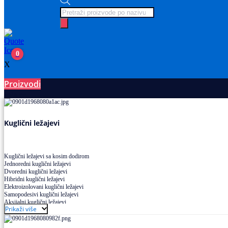
Products
search
0
X
Proizvodi
Ležajevi
Kuglični ležajevi
Kuglični ležajevi sa kosim dodirom
Jednoredni kuglični ležajevi
Dvoredni kuglični ležajevi
Hibridni kuglični ležajevi
Elektroizolovani kuglični ležajevi
Samopodesivi kuglični ležajevi
Aksijalni kuglični ležajevi
Prikaži više
Kuglični ležajevi od nerđajućeg čelika