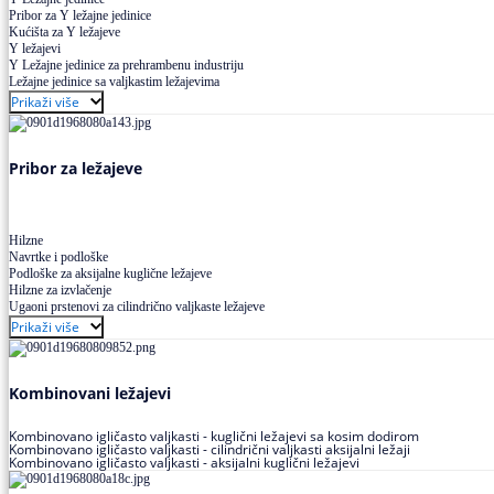
Pribor za Y ležajne jedinice
Kućišta za Y ležajeve
Y ležajevi
Y Ležajne jedinice za prehrambenu industriju
Ležajne jedinice sa valjkastim ležajevima
Prikaži više
Pribor za ležajeve
Hilzne
Navrtke i podloške
Podloške za aksijalne kuglične ležajeve
Hilzne za izvlačenje
Ugaoni prstenovi za cilindrično valjkaste ležajeve
Prikaži više
Kombinovani ležajevi
Kombinovano igličasto valjkasti - kuglični ležajevi sa kosim dodirom
Kombinovano igličasto valjkasti - cilindrični valjkasti aksijalni ležaji
Kombinovano igličasto valjkasti - aksijalni kuglični ležajevi