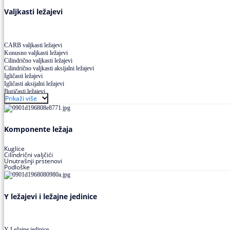
Valjkasti ležajevi
CARB valjkasti ležajevi
Konusno valjkasti ležajevi
Cilindrično valjkasti ležajevi
Cilindrično valjkasti aksijalni ležajevi
Igličasti ležajevi
Igličasti aksijalni ležajevi
Buričasti ležajevi
Prikaži više
Buričasti zaptiveni ležajevi
Buričasti aksijalni ležajevi
Komponente ležaja
Kuglice
Cilindrični valjčići
Unutrašnji prstenovi
Podloške
Y ležajevi i ležajne jedinice
Y Ležajne jedinice