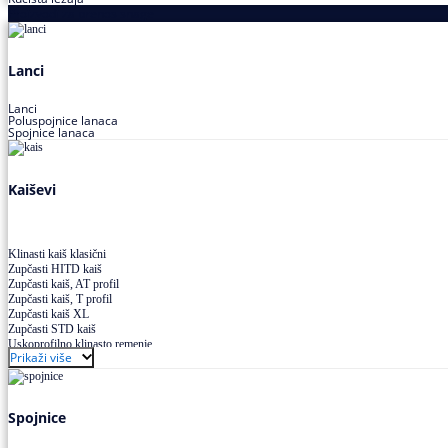
Proizvodi za prenos snage
Lanci
Lanci
Poluspojnice lanaca
Spojnice lanaca
Kaiševi
Klinasti kaiš klasični
Zupčasti HITD kaiš
Zupčasti kaiš, AT profil
Zupčasti kaiš, T profil
Zupčasti kaiš XL
Zupčasti STD kaiš
Uskoprofilno klinasto remenje
Prikaži više
Uskoprofilno klinasto remenje spojeno
Uskoprofilno klinasto remenje XP extra power
Višekanalno remenje PJ,PK
Spojnice