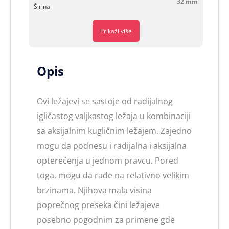
32 mm
Širina
Prikaži više
Opis
Ovi ležajevi se sastoje od radijalnog
igličastog valjkastog ležaja u kombinaciji
sa aksijalnim kugličnim ležajem. Zajedno
mogu da podnesu i radijalna i aksijalna
opterećenja u jednom pravcu. Pored
toga, mogu da rade na relativno velikim
brzinama. Njihova mala visina
poprečnog preseka čini ležajeve
posebno pogodnim za primene gde