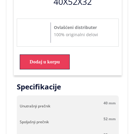
40X52X32
Ovlašćeni distributer
100% originalni delovi
Dodaj u korpu
Specifikacije
40 mm
Unutrašnji prečnik
52 mm
Spoljašnji prečnik