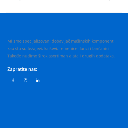
Mi smo specijalizovani dobavljač mašinskih komponenti
kao što su ležajevi, kaiševi, remenice, lanci i lančanici.
Takođe nudimo širok asortiman alata i drugih dodataka.
Zapratite nas: