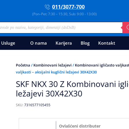
011/3077-700
(Pon–Pet: 7:30 – 15:30, Sub: 9:00 - 13:00)
Usluge
O nama
Karijera
Blog
Kontakt
Početna
/
Kombinovani ležajevi
/
Kombinovani igličasto valjkasti 
valjkasti – aksijalni kuglični ležajevi 30X42X30
SKF NKX 30 Z Kombinovani igliča
ležajevi 30X42X30
SKU:
7316577105455
Ovlašćeni distributer