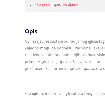
Link ka punim specifikacijama
Opis
Ovi ležajevi se sastoje od radijalnog igličasto
Zajedno mogu da podnesu i radijalna i aksij
relativno velikim brzinama. Njihova mala vi
primene gde drugi tipovi ležajeva za lociranje
poklopcem koji formira zaptivku tipa zazora d
*Svi opisi su informativnog karaktera i mogu biti