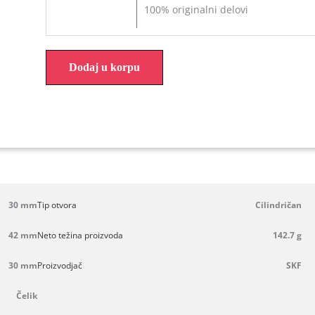
100% originalni delovi
Dodaj u korpu
30 mm
Tip otvora
Cilindričan
42 mm
Neto težina proizvoda
142.7 g
30 mm
Proizvodjač
SKF
Čelik