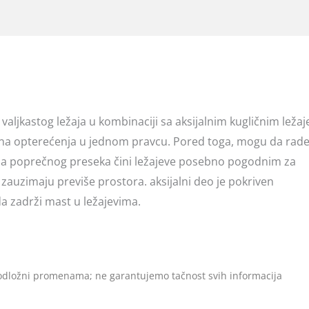
g valjkastog ležaja u kombinaciji sa aksijalnim kugličnim leža
alna opterećenja u jednom pravcu. Pored toga, mogu da rad
sina poprečnog preseka čini ležajeve posebno pogodnim za
 zauzimaju previše prostora. aksijalni deo je pokriven
a zadrži mast u ležajevima.
 podložni promenama; ne garantujemo tačnost svih informacija