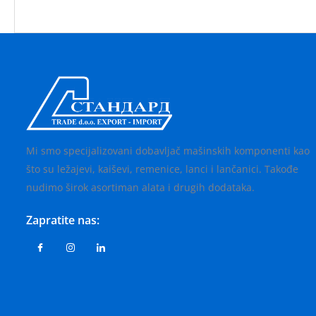
Mi smo specijalizovani dobavljač mašinskih komponenti kao
što su ležajevi, kaiševi, remenice, lanci i lančanici. Takođe
nudimo širok asortiman alata i drugih dodataka.
Zapratite nas: