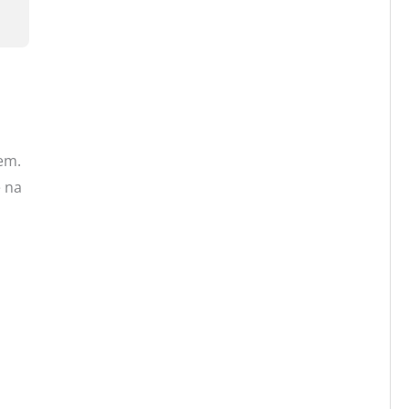
jem.
e na