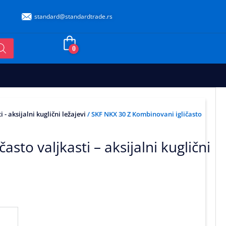
standard@standardtrade.rs
0
- aksijalni kuglični ležajevi
/ SKF NKX 30 Z Kombinovani igličasto
sto valjkasti – aksijalni kuglični