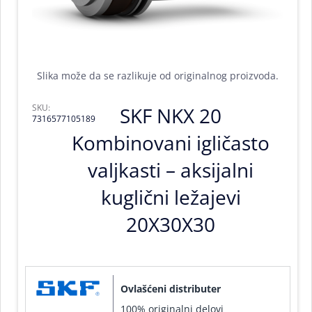
Slika može da se razlikuje od originalnog proizvoda.
SKU:
SKF NKX 20
7316577105189
Kombinovani igličasto
valjkasti – aksijalni
kuglični ležajevi
20X30X30
Ovlašćeni distributer
100% originalni delovi