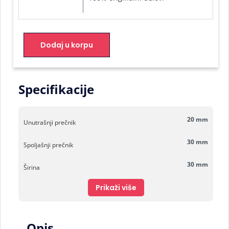
Dodaj u korpu
Specifikacije
20 mm
Unutrašnji prečnik
30 mm
Spoljašnji prečnik
30 mm
Širina
Prikaži više
Opis