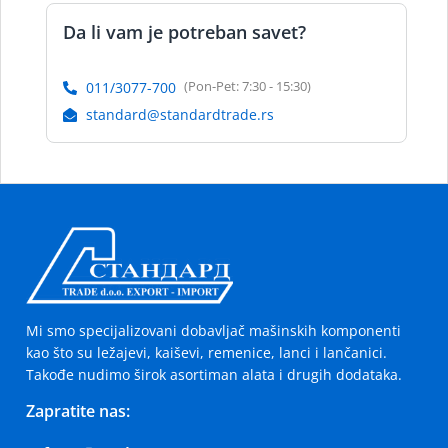
Da li vam je potreban savet?
(Pon-Pet: 7:30 - 15:30)
011/3077-700
standard@standardtrade.rs
Mi smo specijalizovani dobavljač mašinskih komponenti
kao što su ležajevi, kaiševi, remenice, lanci i lančanici.
Takođe nudimo širok asortiman alata i drugih dodataka.
Zapratite nas: