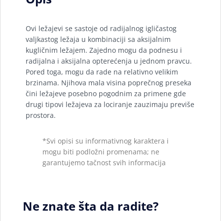
Ovi ležajevi se sastoje od radijalnog igličastog
valjkastog ležaja u kombinaciji sa aksijalnim
kugličnim ležajem. Zajedno mogu da podnesu i
radijalna i aksijalna opterećenja u jednom pravcu.
Pored toga, mogu da rade na relativno velikim
brzinama. Njihova mala visina poprečnog preseka
čini ležajeve posebno pogodnim za primene gde
drugi tipovi ležajeva za lociranje zauzimaju previše
prostora.
*Svi opisi su informativnog karaktera i
mogu biti podložni promenama; ne
garantujemo tačnost svih informacija
Ne znate šta da radite?