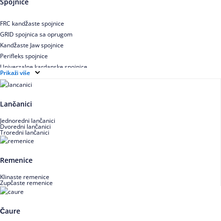
Spojnice
Uskoprofilno klinasto remenje XP extra power
Višekanalno remenje PJ,PK
FRC kandžaste spojnice
GRID spojnica sa oprugom
Kandžaste Jaw spojnice
Perifleks spojnice
Univerzalne kardanske spojnice
Prikaži više
Zupčaste spojnice
Lančanici
Jednoredni lančanici
Dvoredni lančanici
Troredni lančanici
Remenice
Klinaste remenice
Zupčaste remenice
Čaure