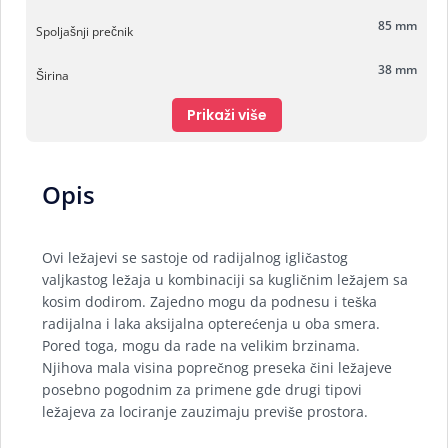
85 mm
Spoljašnji prečnik
38 mm
Širina
Prikaži više
Opis
Ovi ležajevi se sastoje od radijalnog igličastog
valjkastog ležaja u kombinaciji sa kugličnim ležajem sa
kosim dodirom. Zajedno mogu da podnesu i teška
radijalna i laka aksijalna opterećenja u oba smera.
Pored toga, mogu da rade na velikim brzinama.
Njihova mala visina poprečnog preseka čini ležajeve
posebno pogodnim za primene gde drugi tipovi
ležajeva za lociranje zauzimaju previše prostora.