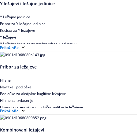
Y ležajevi i ležajne jedinice
Y Ležajne jedinice
Pribor za Y ležajne jedinice
Kućišta za Y ležajeve
Y ležajevi
Y Ležajne jedinice za prehrambenu industriju
Prikaži više
Ležajne jedinice sa valjkastim ležajevima
Pribor za ležajeve
Hilzne
Navrtke i podloške
Podloške za aksijalne kuglične ležajeve
Hilzne za izvlačenje
Ugaoni prstenovi za cilindrično valjkaste ležajeve
Prikaži više
Kombinovani ležajevi