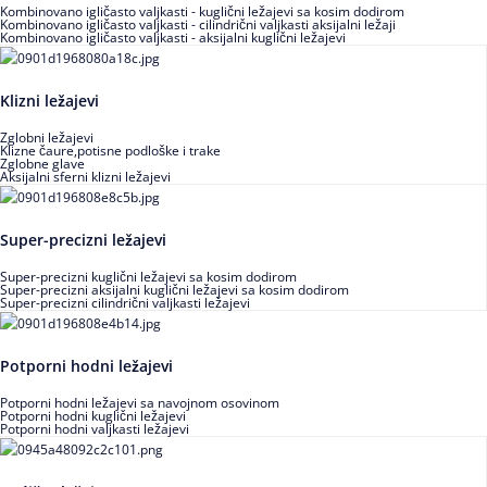
Kombinovano igličasto valjkasti - kuglični ležajevi sa kosim dodirom
Kombinovano igličasto valjkasti - cilindrični valjkasti aksijalni ležaji
Kombinovano igličasto valjkasti - aksijalni kuglični ležajevi
Klizni ležajevi
Zglobni ležajevi
Klizne čaure,potisne podloške i trake
Zglobne glave
Aksijalni sferni klizni ležajevi
Super-precizni ležajevi
Super-precizni kuglični ležajevi sa kosim dodirom
Super-precizni aksijalni kuglični ležajevi sa kosim dodirom
Super-precizni cilindrični valjkasti ležajevi
Potporni hodni ležajevi
Potporni hodni ležajevi sa navojnom osovinom
Potporni hodni kuglični ležajevi
Potporni hodni valjkasti ležajevi