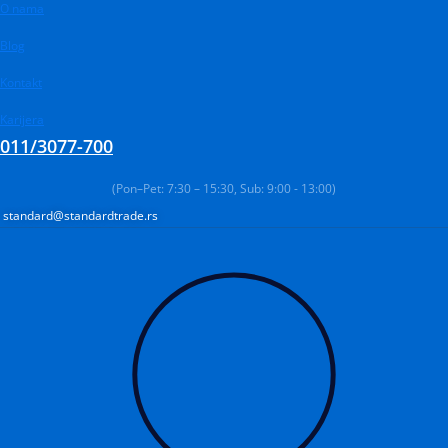
Pređi
Products
O nama
Products
Products
na
search
search
search
Blog
sadržaj
Kontakt
Karijera
011/3077-700
(Pon–Pet: 7:30 – 15:30, Sub: 9:00 - 13:00)
standard@standardtrade.rs