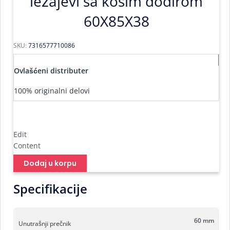
ležajevi sa kosim dodirom
60X85X38
SKU:
7316577710086
Ovlašćeni distributer
100% originalni delovi
Edit
Content
Dodaj u korpu
Specifikacije
60 mm
Unutrašnji prečnik