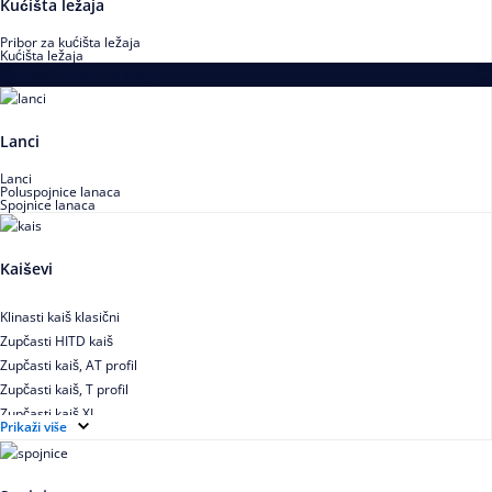
Kućišta ležaja
Pribor za kućišta ležaja
Kućišta ležaja
Proizvodi za prenos snage
Lanci
Lanci
Poluspojnice lanaca
Spojnice lanaca
Kaiševi
Klinasti kaiš klasični
Zupčasti HITD kaiš
Zupčasti kaiš, AT profil
Zupčasti kaiš, T profil
Zupčasti kaiš XL
Prikaži više
Zupčasti STD kaiš
Uskoprofilno klinasto remenje
Uskoprofilno klinasto remenje spojeno