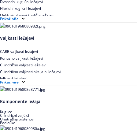
Dvoredni kuglični ležajevi
Hibridni kuglični ležajevi
Elektroizolovani kuglični ležajevi
Prikaži više
Samopodesivi kuglični ležajevi
Aksijalni kuglični ležajevi
Kuglični ležajevi od nerđajućeg čelika
Valjkasti ležajevi
CARB valjkasti ležajevi
Konusno valjkasti ležajevi
Cilindrično valjkasti ležajevi
Cilindrično valjkasti aksijalni ležajevi
Igličasti ležajevi
Prikaži više
Igličasti aksijalni ležajevi
Buričasti ležajevi
Buričasti zaptiveni ležajevi
Komponente ležaja
Buričasti aksijalni ležajevi
Kuglice
Cilindrični valjčići
Unutrašnji prstenovi
Podloške