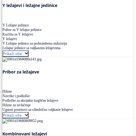
Y ležajevi i ležajne jedinice
Y Ležajne jedinice
Pribor za Y ležajne jedinice
Kućišta za Y ležajeve
Y ležajevi
Y Ležajne jedinice za prehrambenu industriju
Ležajne jedinice sa valjkastim ležajevima
Prikaži više
Pribor za ležajeve
Hilzne
Navrtke i podloške
Podloške za aksijalne kuglične ležajeve
Hilzne za izvlačenje
Ugaoni prstenovi za cilindrično valjkaste ležajeve
Prikaži više
Kombinovani ležajevi