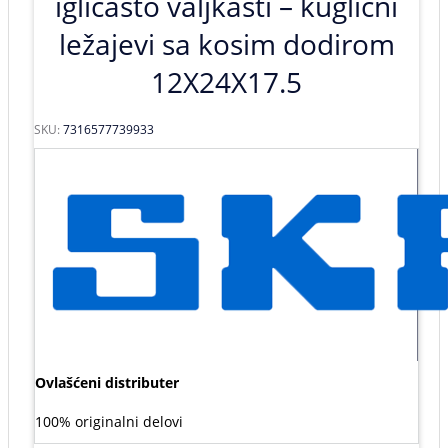
igličasto valjkasti – kuglični
ležajevi sa kosim dodirom
12X24X17.5
SKU:
7316577739933
Ovlašćeni distributer
100% originalni delovi