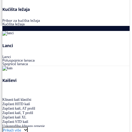
Kućišta ležaja
Pribor za kućišta ležaja
Kućišta ležaja
Proizvodi za prenos snage
Lanci
Lanci
Poluspojnice lanaca
Spojnice lanaca
Kaiševi
Klinasti kaiš klasični
Zupčasti HITD kaiš
Zupčasti kaiš, AT profil
Zupčasti kaiš, T profil
Zupčasti kaiš XL
Zupčasti STD kaiš
Uskoprofilno klinasto remenje
Prikaži više
Uskoprofilno klinasto remenje spojeno