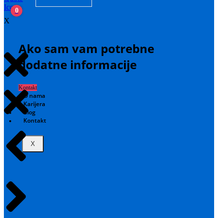
0
X
Ako sam vam potrebne
dodatne informacije
Kontakt
O nama
Karijera
Blog
Kontakt
X