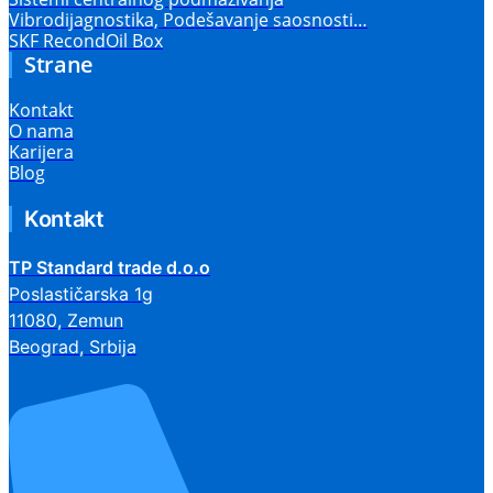
Vibrodijagnostika, Podešavanje saosnosti…
SKF RecondOil Box
Strane
Kontakt
O nama
Karijera
Blog
Kontakt
TP Standard trade d.o.o
Poslastičarska 1g
11080, Zemun
Beograd, Srbija