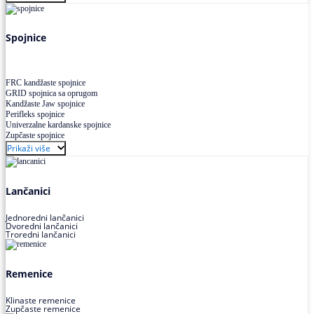
Uskoprofilno klinasto remenje XP extra power
Višekanalno remenje PJ,PK
Spojnice
FRC kandžaste spojnice
GRID spojnica sa oprugom
Kandžaste Jaw spojnice
Perifleks spojnice
Univerzalne kardanske spojnice
Zupčaste spojnice
Prikaži više
Lančanici
Jednoredni lančanici
Dvoredni lančanici
Troredni lančanici
Remenice
Klinaste remenice
Zupčaste remenice