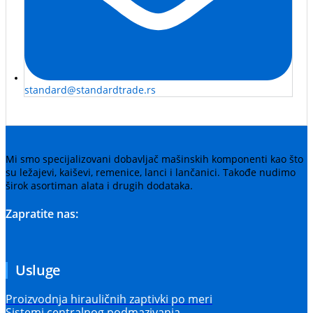
standard@standardtrade.rs
Mi smo specijalizovani dobavljač mašinskih komponenti kao što
su ležajevi, kaiševi, remenice, lanci i lančanici. Takođe nudimo
širok asortiman alata i drugih dodataka.
Zapratite nas:
Usluge
Proizvodnja hirauličnih zaptivki po meri
Sistemi centralnog podmazivanja