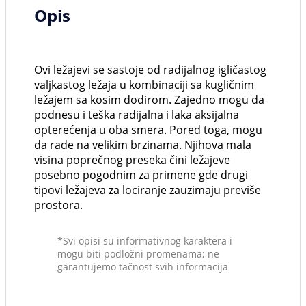
Opis
Ovi ležajevi se sastoje od radijalnog igličastog
valjkastog ležaja u kombinaciji sa kugličnim
ležajem sa kosim dodirom. Zajedno mogu da
podnesu i teška radijalna i laka aksijalna
opterećenja u oba smera. Pored toga, mogu
da rade na velikim brzinama. Njihova mala
visina poprečnog preseka čini ležajeve
posebno pogodnim za primene gde drugi
tipovi ležajeva za lociranje zauzimaju previše
prostora.
*Svi opisi su informativnog karaktera i
mogu biti podložni promenama; ne
garantujemo tačnost svih informacija