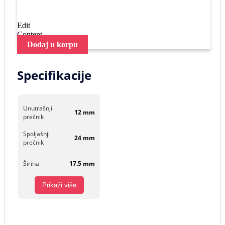
Edit
Content
Dodaj u korpu
Specifikacije
Unutrašnji
12 mm
prečnik
Spoljašnji
24 mm
prečnik
Širina
17.5 mm
Prikaži više