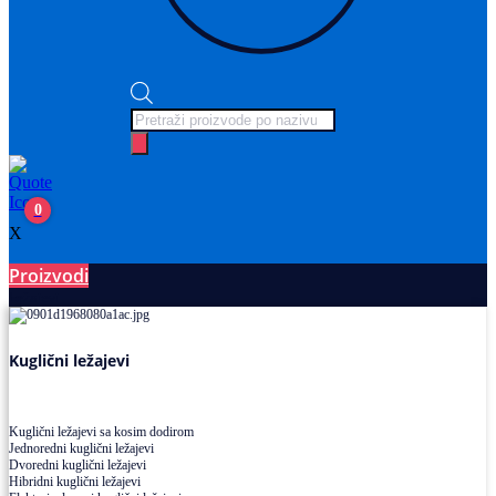
Products
search
0
X
Proizvodi
Ležajevi
Kuglični ležajevi
Kuglični ležajevi sa kosim dodirom
Jednoredni kuglični ležajevi
Dvoredni kuglični ležajevi
Hibridni kuglični ležajevi