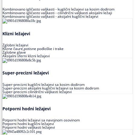
Kombinovano igličasto valjkasti - kuglični ležajevi sa kosim dodirom
Kombinovano igličasto valjkasti - cilindrični valjkasti aksijalni ležaji
Kombinovano igličasto valjkasti - aksijalni kuglični ležajevi
Klizni ležajevi
Zglobni ležajevi
Klizne čaure,potisne podloške i trake
Zglobne glave
Aksijalni sferni klizni ležajevi
Super-precizni ležajevi
Super-precizni kuglični ležajevi sa kosim dodirom
Super-precizni aksijalni kuglični ležajevi sa kosim dodirom
Super-precizni cilindrični valjkasti ležajevi
Potporni hodni ležajevi
Potporni hodni ležajevi sa navojnom osovinom
Potporni hodni kuglični ležajevi
Potporni hodni valjkasti ležajevi