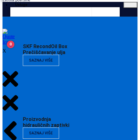
Usluge
0
SKF RecondOil Box
X
Prečišćavanje ulja
SAZNAJ VIŠE
Proizvodnja
hidrauličnih zaptivki
SAZNAJ VIŠE