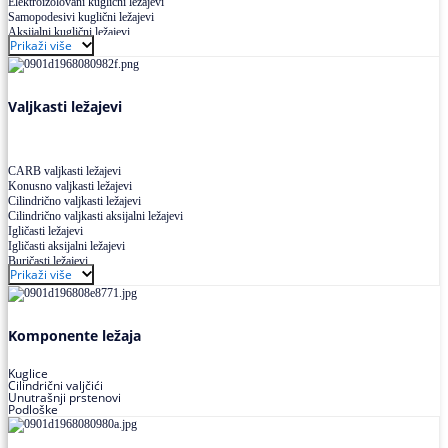
Elektroizolovani kuglični ležajevi
Samopodesivi kuglični ležajevi
Aksijalni kuglični ležajevi
Prikaži više
Kuglični ležajevi od nerđajućeg čelika
Valjkasti ležajevi
CARB valjkasti ležajevi
Konusno valjkasti ležajevi
Cilindrično valjkasti ležajevi
Cilindrično valjkasti aksijalni ležajevi
Igličasti ležajevi
Igličasti aksijalni ležajevi
Buričasti ležajevi
Prikaži više
Buričasti zaptiveni ležajevi
Buričasti aksijalni ležajevi
Komponente ležaja
Kuglice
Cilindrični valjčići
Unutrašnji prstenovi
Podloške