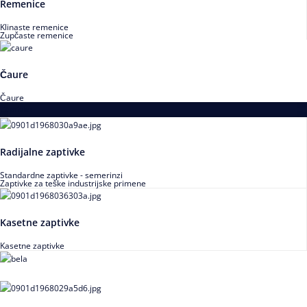
Remenice
Klinaste remenice
Zupčaste remenice
Čaure
Čaure
Zaptivke
Radijalne zaptivke
Standardne zaptivke - semerinzi
Zaptivke za teške industrijske primene
Kasetne zaptivke
Kasetne zaptivke