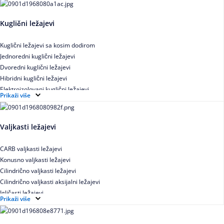
Kuglični ležajevi
Kuglični ležajevi sa kosim dodirom
Jednoredni kuglični ležajevi
Dvoredni kuglični ležajevi
Hibridni kuglični ležajevi
Elektroizolovani kuglični ležajevi
Prikaži više
Samopodesivi kuglični ležajevi
Aksijalni kuglični ležajevi
Kuglični ležajevi od nerđajućeg čelika
Valjkasti ležajevi
CARB valjkasti ležajevi
Konusno valjkasti ležajevi
Cilindrično valjkasti ležajevi
Cilindrično valjkasti aksijalni ležajevi
Igličasti ležajevi
Prikaži više
Igličasti aksijalni ležajevi
Buričasti ležajevi