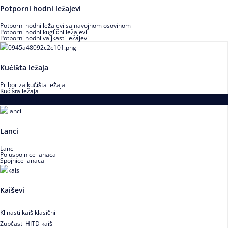
Potporni hodni ležajevi
Potporni hodni ležajevi sa navojnom osovinom
Potporni hodni kuglični ležajevi
Potporni hodni valjkasti ležajevi
Kućišta ležaja
Pribor za kućišta ležaja
Kućišta ležaja
Proizvodi za prenos snage
Lanci
Lanci
Poluspojnice lanaca
Spojnice lanaca
Kaiševi
Klinasti kaiš klasični
Zupčasti HITD kaiš