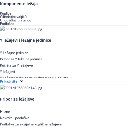
Buričasti zaptiveni ležajevi
Komponente ležaja
Buričasti aksijalni ležajevi
Kuglice
Cilindrični valjčići
Unutrašnji prstenovi
Podloške
Y ležajevi i ležajne jedinice
Y Ležajne jedinice
Pribor za Y ležajne jedinice
Kućišta za Y ležajeve
Y ležajevi
Y Ležajne jedinice za prehrambenu industriju
Prikaži više
Ležajne jedinice sa valjkastim ležajevima
Pribor za ležajeve
Hilzne
Navrtke i podloške
Podloške za aksijalne kuglične ležajeve