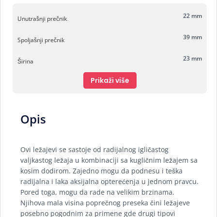
22 mm
Unutrašnji prečnik
39 mm
Spoljašnji prečnik
23 mm
Širina
Prikaži više
Opis
Ovi ležajevi se sastoje od radijalnog igličastog
valjkastog ležaja u kombinaciji sa kugličnim ležajem sa
kosim dodirom. Zajedno mogu da podnesu i teška
radijalna i laka aksijalna opterećenja u jednom pravcu.
Pored toga, mogu da rade na velikim brzinama.
Njihova mala visina poprečnog preseka čini ležajeve
posebno pogodnim za primene gde drugi tipovi