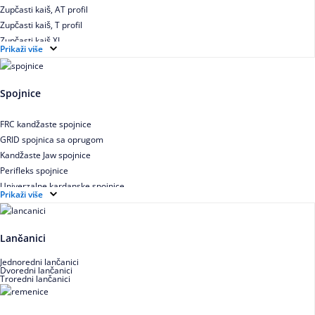
Zupčasti kaiš, AT profil
Zupčasti kaiš, T profil
Zupčasti kaiš XL
Prikaži više
Zupčasti STD kaiš
Uskoprofilno klinasto remenje
Uskoprofilno klinasto remenje spojeno
Spojnice
Uskoprofilno klinasto remenje XP extra power
Višekanalno remenje PJ,PK
FRC kandžaste spojnice
GRID spojnica sa oprugom
Kandžaste Jaw spojnice
Perifleks spojnice
Univerzalne kardanske spojnice
Prikaži više
Zupčaste spojnice
Lančanici
Jednoredni lančanici
Dvoredni lančanici
Troredni lančanici