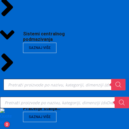
Sistemi centralnog
podmazivanja
SAZNAJ VIŠE
Products
search
Products
search
Vibrodijagnostika,
Praćenje stanja…
SAZNAJ VIŠE
0