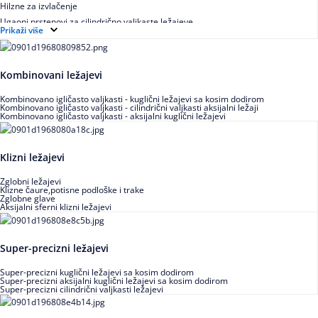
Hilzne za izvlačenje
Ugaoni prstenovi za cilindrično valjkaste ležajeve
Prikaži više
Kombinovani ležajevi
Kombinovano igličasto valjkasti - kuglični ležajevi sa kosim dodirom
Kombinovano igličasto valjkasti - cilindrični valjkasti aksijalni ležaji
Kombinovano igličasto valjkasti - aksijalni kuglični ležajevi
Klizni ležajevi
Zglobni ležajevi
Klizne čaure,potisne podloške i trake
Zglobne glave
Aksijalni sferni klizni ležajevi
Super-precizni ležajevi
Super-precizni kuglični ležajevi sa kosim dodirom
Super-precizni aksijalni kuglični ležajevi sa kosim dodirom
Super-precizni cilindrični valjkasti ležajevi