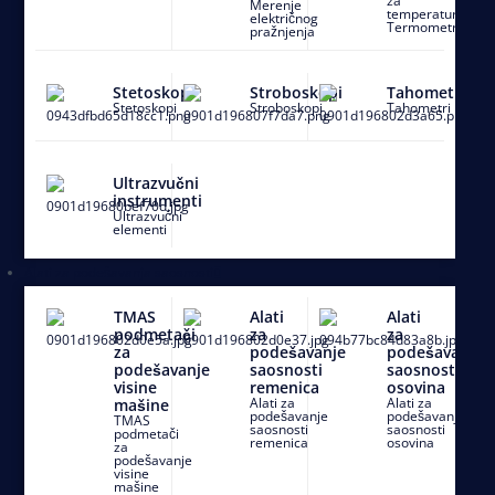
za
Merenje
temperaturu
električnog
Termometri
pražnjenja
Stetoskopi
Stroboskopi
Tahometri
Stetoskopi
Stroboskopi
Tahometri
Ultrazvučni
instrumenti
Ultrazvučni
elementi
Alati za podešavanja saosnosti
TMAS
Alati
Alati
podmetači
za
za
za
podešavanje
podešavanje
podešavanje
saosnosti
saosnosti
visine
remenica
osovina
Alati za
Alati za
mašine
podešavanje
podešavanje
TMAS
saosnosti
saosnosti
podmetači
remenica
osovina
za
podešavanje
visine
mašine