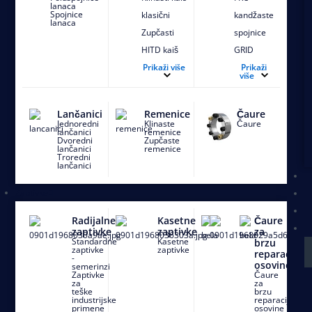
lanaca
Spojnice
klasični
kandžaste
lanaca
Zupčasti
spojnice
HITD kaiš
GRID
Zupčasti
Prikaži više
spojnica
Prikaži
više
kaiš, AT
sa
profil
oprugom
Lančanici
Remenice
Čaure
Zupčasti
Kandžaste
Jednoredni
Klinaste
Čaure
lančanici
remenice
kaiš, T
Jaw
Dvoredni
Zupčaste
lančanici
remenice
profil
spojnice
Troredni
lančanici
Zupčasti
Perifleks
kaiš XL
spojnice
Zaptivke
Zupčasti
Univerzalne
Radijalne
Kasetne
Čaure
STD kaiš
kardanske
zaptivke
zaptivke
za
Standardne
Uskoprofilno
Kasetne
spojnice
brzu
zaptivke
zaptivke
reparaciju
-
klinasto
Zupčaste
osovine
semerinzi
Zaptivke
Čaure
remenje
spojnice
za
za
teške
brzu
Uskoprofilno
industrijske
reparaciju
primene
osovine
klinasto