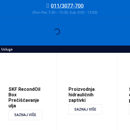
011/3077-700
(Pon–Pet: 7:30 – 15:30, Sub: 9:00 - 13:00)
Usluge
SKF RecondOil
Proizvodnja
Box
hidrauličnih
Prečišćavanje
zaptivki
ulja
SAZNAJ VIŠE
SAZNAJ VIŠE