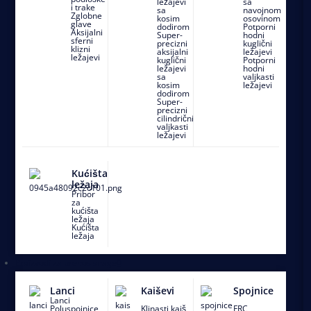
ležajevi
sa
od
ležajevi
i trake
sa
navojnom
valjkaste
Zglobne
za
kosim
osovinom
nerđajućeg
glave
dodirom
Potporni
ležajeve
Aksijalni
prehrambenu
Super-
hodni
čelika
sferni
precizni
kuglični
klizni
industriju
aksijalni
ležajevi
ležajevi
kuglični
Potporni
ležajevi
hodni
Ležajne
sa
valjkasti
kosim
ležajevi
jedinice
dodirom
Super-
sa
precizni
cilindrični
valjkastim
valjkasti
ležajevi
ležajevima
Kućišta
ležaja
Pribor
za
kućišta
ležaja
Kućišta
ležaja
Proizvodi za prenos snage
Lanci
Kaiševi
Spojnice
Lanci
Poluspojnice
Klinasti kaiš
FRC