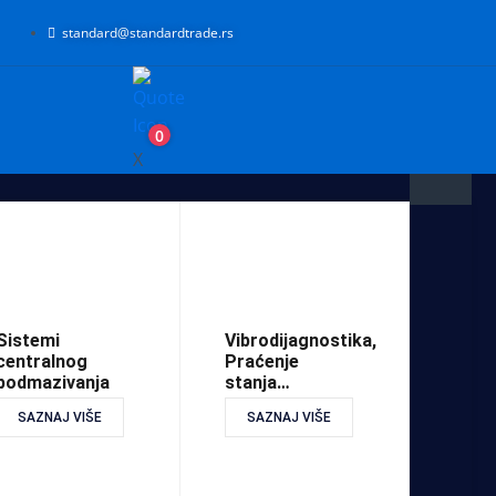
standard@standardtrade.rs
0
X
Sistemi
Vibrodijagnostika,
centralnog
Praćenje
podmazivanja
stanja…
SAZNAJ VIŠE
SAZNAJ VIŠE