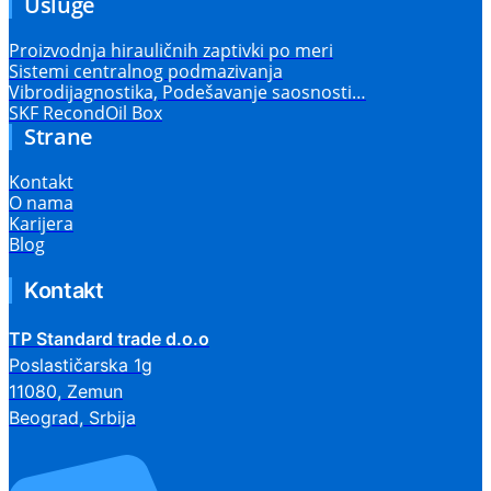
Usluge
Proizvodnja hirauličnih zaptivki po meri
Sistemi centralnog podmazivanja
Vibrodijagnostika, Podešavanje saosnosti…
SKF RecondOil Box
Strane
Kontakt
O nama
Karijera
Blog
Kontakt
TP Standard trade d.o.o
Poslastičarska 1g
11080, Zemun
Beograd, Srbija