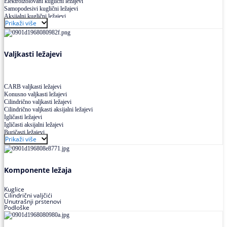
Elektroizolovani kuglični ležajevi
Samopodesivi kuglični ležajevi
Aksijalni kuglični ležajevi
Prikaži više
Kuglični ležajevi od nerđajućeg čelika
Valjkasti ležajevi
CARB valjkasti ležajevi
Konusno valjkasti ležajevi
Cilindrično valjkasti ležajevi
Cilindrično valjkasti aksijalni ležajevi
Igličasti ležajevi
Igličasti aksijalni ležajevi
Buričasti ležajevi
Prikaži više
Buričasti zaptiveni ležajevi
Buričasti aksijalni ležajevi
Komponente ležaja
Kuglice
Cilindrični valjčići
Unutrašnji prstenovi
Podloške