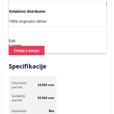
Ovlašćeni distributer
100% originalni delovi
Edit
Content
Dodaj u korpu
Specifikacije
Unutrašnji
34.925 mm
prečnik
Spoljašnji
55.563 mm
prečnik
Zaptivanje
Bez