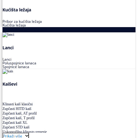
Kućišta ležaja
Pribor za kućišta ležaja
Kućišta ležaja
Proizvodi za prenos snage
Lanci
Lanci
Poluspojnice lanaca
Spojnice lanaca
Kaiševi
Klinasti kaiš klasični
Zupčasti HITD kaiš
Zupčasti kaiš, AT profil
Zupčasti kaiš, T profil
Zupčasti kaiš XL
Zupčasti STD kaiš
Uskoprofilno klinasto remenje
Prikaži više
Uskoprofilno klinasto remenje spojeno