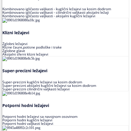
Kombinovano igličasto valjkasti - kuglični ležajevi sa kosim dodirom
Kombinovano igličasto valjkasti - cilindrični valjkasti aksijalni ležaji
Kombinovano igličasto valjkasti - aksijalni kuglični ležajevi
Klizni ležajevi
Zglobni ležajevi
Klizne čaure,potisne podloške i trake
Zglobne glave
Aksijalni sferni klizni ležajevi
Super-precizni ležajevi
Super-precizni kuglični ležajevi sa kosim dodirom
Super-precizni aksijalni kuglični ležajevi sa kosim dodirom
Super-precizni cilindrični valjkasti ležajevi
Potporni hodni ležajevi
Potporni hodni ležajevi sa navojnom osovinom
Potporni hodni kuglični ležajevi
Potporni hodni valjkasti ležajevi