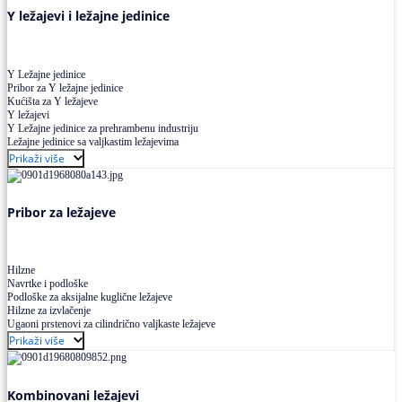
Y ležajevi i ležajne jedinice
Y Ležajne jedinice
Pribor za Y ležajne jedinice
Kućišta za Y ležajeve
Y ležajevi
Y Ležajne jedinice za prehrambenu industriju
Ležajne jedinice sa valjkastim ležajevima
Prikaži više
Pribor za ležajeve
Hilzne
Navrtke i podloške
Podloške za aksijalne kuglične ležajeve
Hilzne za izvlačenje
Ugaoni prstenovi za cilindrično valjkaste ležajeve
Prikaži više
Kombinovani ležajevi