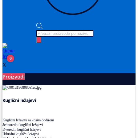
Products
search
0
X
Proizvodi
Ležajevi
Kuglični ležajevi
Kuglični ležajevi sa kosim dodirom
Jednoredni kuglični ležajevi
Dvoredni kuglični ležajevi
Hibridni kuglični ležajevi