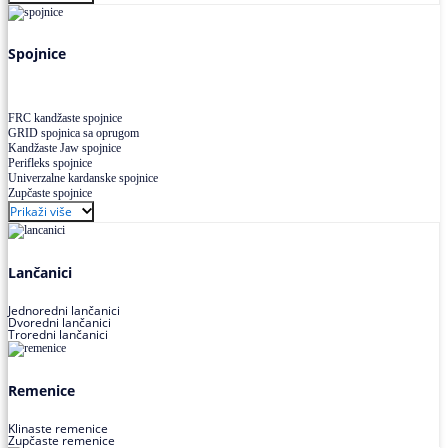
Uskoprofilno klinasto remenje XP extra power
Višekanalno remenje PJ,PK
Spojnice
FRC kandžaste spojnice
GRID spojnica sa oprugom
Kandžaste Jaw spojnice
Perifleks spojnice
Univerzalne kardanske spojnice
Zupčaste spojnice
Prikaži više
Lančanici
Jednoredni lančanici
Dvoredni lančanici
Troredni lančanici
Remenice
Klinaste remenice
Zupčaste remenice