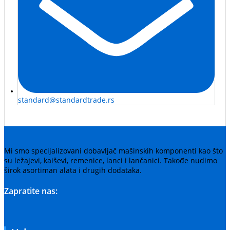
standard@standardtrade.rs
Mi smo specijalizovani dobavljač mašinskih komponenti kao što
su ležajevi, kaiševi, remenice, lanci i lančanici. Takođe nudimo
širok asortiman alata i drugih dodataka.
Zapratite nas: