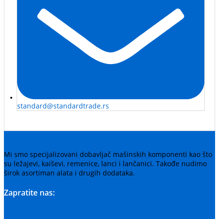
standard@standardtrade.rs
Mi smo specijalizovani dobavljač mašinskih komponenti kao što
su ležajevi, kaiševi, remenice, lanci i lančanici. Takođe nudimo
širok asortiman alata i drugih dodataka.
Zapratite nas: