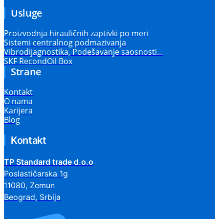
Usluge
Proizvodnja hirauličnih zaptivki po meri
Sistemi centralnog podmazivanja
Vibrodijagnostika, Podešavanje saosnosti…
SKF RecondOil Box
Strane
Kontakt
O nama
Karijera
Blog
Kontakt
TP Standard trade d.o.o
Poslastičarska 1g
11080, Zemun
Beograd, Srbija