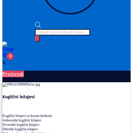
Products
search
0
X
Proizvodi
Ležajevi
Kuglični ležajevi
Kuglični ležajevi sa kosim dodirom
Jednoredni kuglični ležajevi
Dvoredni kuglični ležajevi
Hibridni kuglični ležajevi