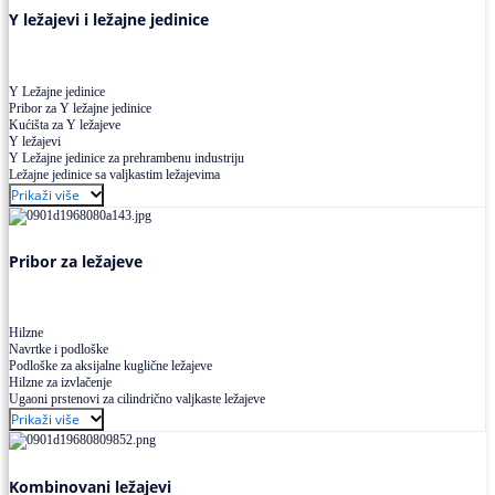
Y ležajevi i ležajne jedinice
Y Ležajne jedinice
Pribor za Y ležajne jedinice
Kućišta za Y ležajeve
Y ležajevi
Y Ležajne jedinice za prehrambenu industriju
Ležajne jedinice sa valjkastim ležajevima
Prikaži više
Pribor za ležajeve
Hilzne
Navrtke i podloške
Podloške za aksijalne kuglične ležajeve
Hilzne za izvlačenje
Ugaoni prstenovi za cilindrično valjkaste ležajeve
Prikaži više
Kombinovani ležajevi