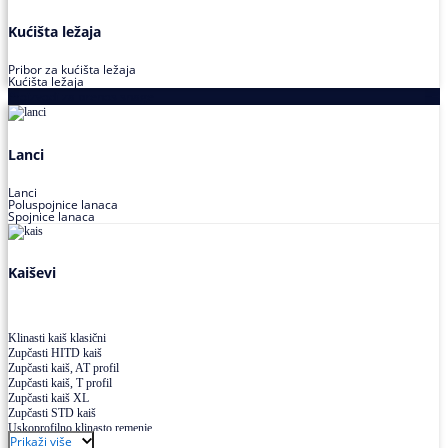
Kućišta ležaja
Pribor za kućišta ležaja
Kućišta ležaja
Proizvodi za prenos snage
Lanci
Lanci
Poluspojnice lanaca
Spojnice lanaca
Kaiševi
Klinasti kaiš klasični
Zupčasti HITD kaiš
Zupčasti kaiš, AT profil
Zupčasti kaiš, T profil
Zupčasti kaiš XL
Zupčasti STD kaiš
Uskoprofilno klinasto remenje
Prikaži više
Uskoprofilno klinasto remenje spojeno