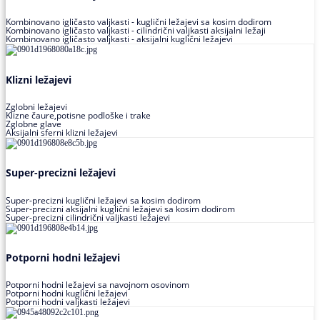
Kombinovano igličasto valjkasti - kuglični ležajevi sa kosim dodirom
Kombinovano igličasto valjkasti - cilindrični valjkasti aksijalni ležaji
Kombinovano igličasto valjkasti - aksijalni kuglični ležajevi
Klizni ležajevi
Zglobni ležajevi
Klizne čaure,potisne podloške i trake
Zglobne glave
Aksijalni sferni klizni ležajevi
Super-precizni ležajevi
Super-precizni kuglični ležajevi sa kosim dodirom
Super-precizni aksijalni kuglični ležajevi sa kosim dodirom
Super-precizni cilindrični valjkasti ležajevi
Potporni hodni ležajevi
Potporni hodni ležajevi sa navojnom osovinom
Potporni hodni kuglični ležajevi
Potporni hodni valjkasti ležajevi