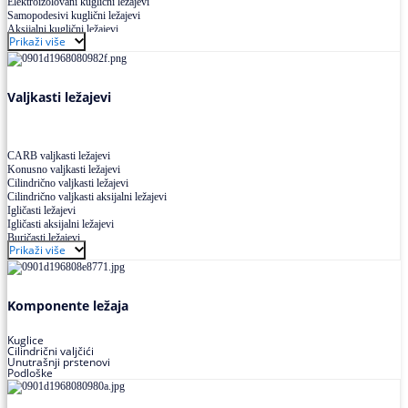
Elektroizolovani kuglični ležajevi
Samopodesivi kuglični ležajevi
Aksijalni kuglični ležajevi
Prikaži više
Kuglični ležajevi od nerđajućeg čelika
Valjkasti ležajevi
CARB valjkasti ležajevi
Konusno valjkasti ležajevi
Cilindrično valjkasti ležajevi
Cilindrično valjkasti aksijalni ležajevi
Igličasti ležajevi
Igličasti aksijalni ležajevi
Buričasti ležajevi
Prikaži više
Buričasti zaptiveni ležajevi
Buričasti aksijalni ležajevi
Komponente ležaja
Kuglice
Cilindrični valjčići
Unutrašnji prstenovi
Podloške