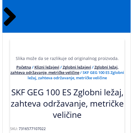
Slika može da se razlikuje od originalnog proizvoda.
Početna
/
Klizni ležajevi
/
Zglobni ležajevi
/
Zglobni ležaj,
zahteva održavanje, metričke veličine
/ SKF GEG 100 ES Zglobni
ležaj, zahteva održavanje, metričke veličine
SKF GEG 100 ES Zglobni ležaj,
zahteva održavanje, metričke
veličine
SKU:
7316577107022