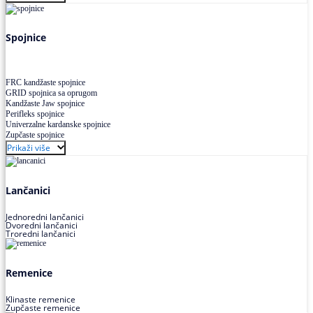
Uskoprofilno klinasto remenje XP extra power
Višekanalno remenje PJ,PK
Spojnice
FRC kandžaste spojnice
GRID spojnica sa oprugom
Kandžaste Jaw spojnice
Perifleks spojnice
Univerzalne kardanske spojnice
Zupčaste spojnice
Prikaži više
Lančanici
Jednoredni lančanici
Dvoredni lančanici
Troredni lančanici
Remenice
Klinaste remenice
Zupčaste remenice