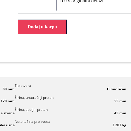
100% originalni delovi
Dodaj u korpu
Tip otvora
80 mm
Cilindričan
Širina, unutrašnji prsten
120 mm
55 mm
Širina, spoljni prsten
be strane
45 mm
Neto težina proizvoda
uka usna
2.203 kg