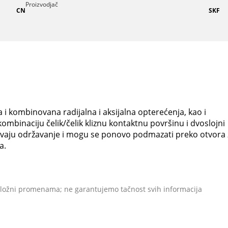
Proizvodjač
CN
SKF
na i kombinovana radijalna i aksijalna opterećenja, kao i
kombinaciju čelik/čelik kliznu kontaktnu površinu i dvoslojni
htevaju održavanje i mogu se ponovo podmazati preko otvora 
a.
odložni promenama; ne garantujemo tačnost svih informacija