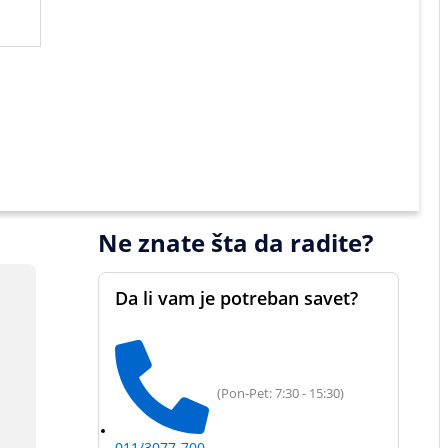
Ne znate šta da radite?
Da li vam je potreban savet?
(Pon-Pet: 7:30 - 15:30)
011/3077-700