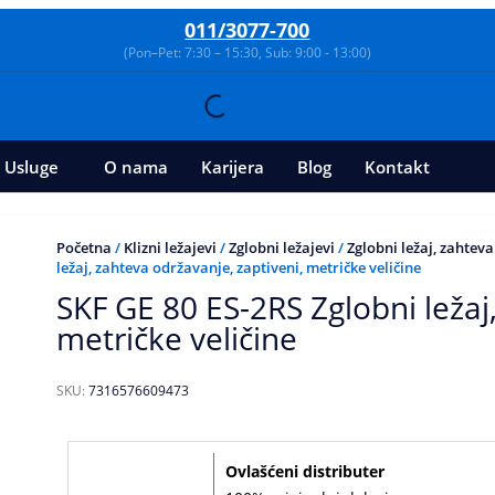
011/3077-700
(Pon–Pet: 7:30 – 15:30, Sub: 9:00 - 13:00)
Usluge
O nama
Karijera
Blog
Kontakt
Početna
/
Klizni ležajevi
/
Zglobni ležajevi
/
Zglobni ležaj, zahteva
ležaj, zahteva održavanje, zaptiveni, metričke veličine
SKF GE 80 ES-2RS Zglobni ležaj
metričke veličine
SKU:
7316576609473
Ovlašćeni distributer