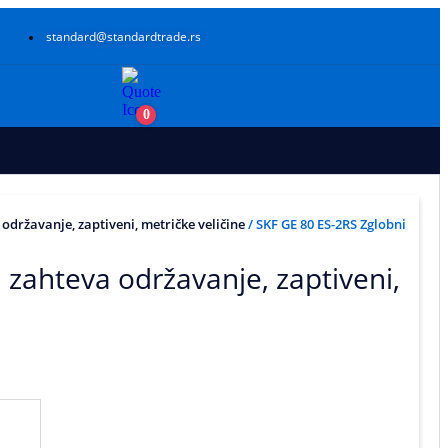
standard@standardtrade.rs
0
 održavanje, zaptiveni, metričke veličine
/ SKF GE 80 ES-2RS Zglobni
, zahteva održavanje, zaptiveni,