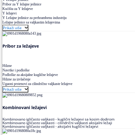
Pribor za Y ležajne jedinice
Kućišta za Y ležajeve
Y ležajevi
Y Ležajne jedinice za prehrambenu industriju
Ležajne jedinice sa valjkastim ležajevima
Prikaži više
Pribor za ležajeve
Hilzne
Navrtke i podloške
Podloške za aksijalne kuglične ležajeve
Hilzne za izvlačenje
Ugaoni prstenovi za cilindrično valjkaste ležajeve
Prikaži više
Kombinovani ležajevi
Kombinovano igličasto valjkasti - kuglični ležajevi sa kosim dodirom
Kombinovano igličasto valjkasti - cilindrični valjkasti aksijalni ležaji
Kombinovano igličasto valjkasti - aksijalni kuglični ležajevi