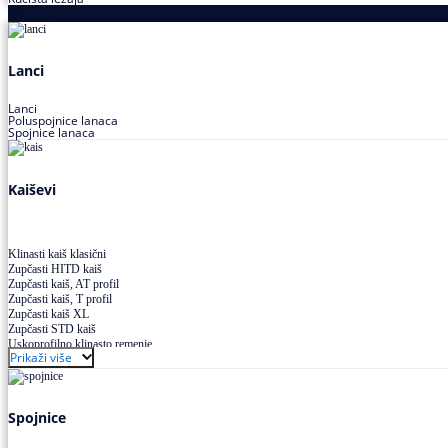
Proizvodi za prenos snage
Lanci
Lanci
Poluspojnice lanaca
Spojnice lanaca
Kaiševi
Klinasti kaiš klasični
Zupčasti HITD kaiš
Zupčasti kaiš, AT profil
Zupčasti kaiš, T profil
Zupčasti kaiš XL
Zupčasti STD kaiš
Uskoprofilno klinasto remenje
Prikaži više
Uskoprofilno klinasto remenje spojeno
Uskoprofilno klinasto remenje XP extra power
Višekanalno remenje PJ,PK
Spojnice