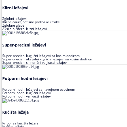
Klizni ležajevi
Zglobni ležajevi
Klizne čaure,potisne podloške i trake
Zglobne glave
Aksijalni sferni klizni ležajevi
Super-precizni ležajevi
Super-precizni kuglični ležajevi sa kosim dodirom
Super-precizni aksijalni kuglični ležajevi sa kosim dodirom
Super-precizni cilindrični valjkasti ležajevi
Potporni hodni ležajevi
Potporni hodni ležajevi sa navojnom osovinom
Potporni hodni kuglični ležajevi
Potporni hodni valjkasti ležajevi
Kućišta ležaja
Pribor za kućišta ležaja
Kućišta ležaja