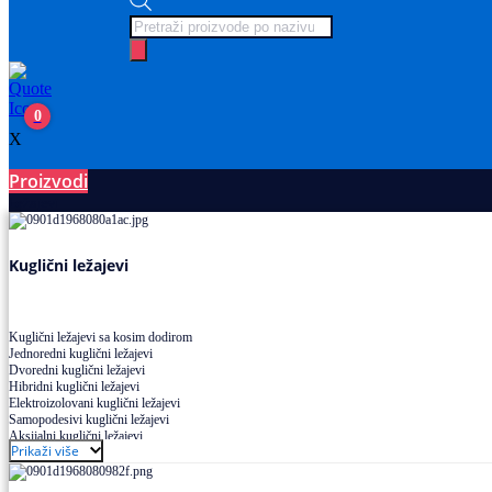
Products
search
0
X
Proizvodi
Ležajevi
Kuglični ležajevi
Kuglični ležajevi sa kosim dodirom
Jednoredni kuglični ležajevi
Dvoredni kuglični ležajevi
Hibridni kuglični ležajevi
Elektroizolovani kuglični ležajevi
Samopodesivi kuglični ležajevi
Aksijalni kuglični ležajevi
Prikaži više
Kuglični ležajevi od nerđajućeg čelika