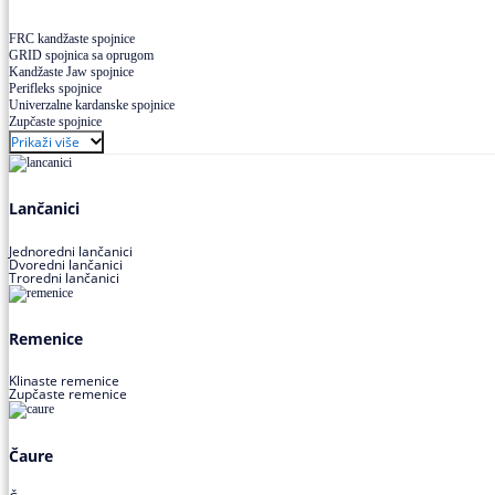
FRC kandžaste spojnice
GRID spojnica sa oprugom
Kandžaste Jaw spojnice
Perifleks spojnice
Univerzalne kardanske spojnice
Zupčaste spojnice
Prikaži više
Lančanici
Jednoredni lančanici
Dvoredni lančanici
Troredni lančanici
Remenice
Klinaste remenice
Zupčaste remenice
Čaure