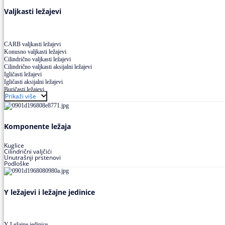
Valjkasti ležajevi
CARB valjkasti ležajevi
Konusno valjkasti ležajevi
Cilindrično valjkasti ležajevi
Cilindrično valjkasti aksijalni ležajevi
Igličasti ležajevi
Igličasti aksijalni ležajevi
Buričasti ležajevi
Prikaži više
Buričasti zaptiveni ležajevi
Buričasti aksijalni ležajevi
Komponente ležaja
Kuglice
Cilindrični valjčići
Unutrašnji prstenovi
Podloške
Y ležajevi i ležajne jedinice
Y Ležajne jedinice