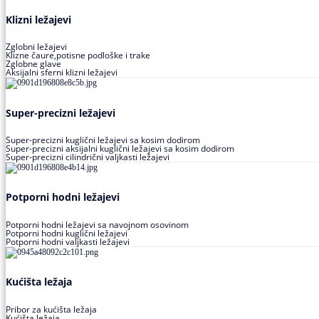
Klizni ležajevi
Zglobni ležajevi
Klizne čaure,potisne podloške i trake
Zglobne glave
Aksijalni sferni klizni ležajevi
Super-precizni ležajevi
Super-precizni kuglični ležajevi sa kosim dodirom
Super-precizni aksijalni kuglični ležajevi sa kosim dodirom
Super-precizni cilindrični valjkasti ležajevi
Potporni hodni ležajevi
Potporni hodni ležajevi sa navojnom osovinom
Potporni hodni kuglični ležajevi
Potporni hodni valjkasti ležajevi
Kućišta ležaja
Pribor za kućišta ležaja
Kućišta ležaja