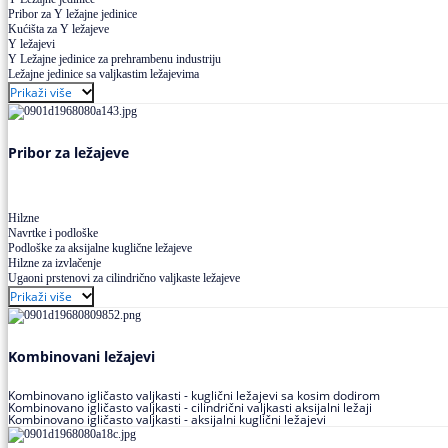
Pribor za Y ležajne jedinice
Kućišta za Y ležajeve
Y ležajevi
Y Ležajne jedinice za prehrambenu industriju
Ležajne jedinice sa valjkastim ležajevima
Prikaži više
Pribor za ležajeve
Hilzne
Navrtke i podloške
Podloške za aksijalne kuglične ležajeve
Hilzne za izvlačenje
Ugaoni prstenovi za cilindrično valjkaste ležajeve
Prikaži više
Kombinovani ležajevi
Kombinovano igličasto valjkasti - kuglični ležajevi sa kosim dodirom
Kombinovano igličasto valjkasti - cilindrični valjkasti aksijalni ležaji
Kombinovano igličasto valjkasti - aksijalni kuglični ležajevi