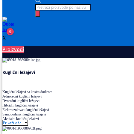
Products
search
0
X
Proizvodi
Ležajevi
Kuglični ležajevi
Kuglični ležajevi sa kosim dodirom
Jednoredni kuglični ležajevi
Dvoredni kuglični ležajevi
Hibridni kuglični ležajevi
Elektroizolovani kuglični ležajevi
Samopodesivi kuglični ležajevi
Aksijalni kuglični ležajevi
Prikaži više
Kuglični ležajevi od nerđajućeg čelika