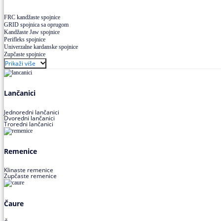
FRC kandžaste spojnice
GRID spojnica sa oprugom
Kandžaste Jaw spojnice
Perifleks spojnice
Univerzalne kardanske spojnice
Zupčaste spojnice
Prikaži više
Lančanici
Jednoredni lančanici
Dvoredni lančanici
Troredni lančanici
Remenice
Klinaste remenice
Zupčaste remenice
Čaure