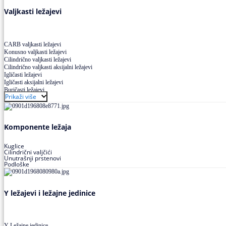
Valjkasti ležajevi
CARB valjkasti ležajevi
Konusno valjkasti ležajevi
Cilindrično valjkasti ležajevi
Cilindrično valjkasti aksijalni ležajevi
Igličasti ležajevi
Igličasti aksijalni ležajevi
Buričasti ležajevi
Prikaži više
Buričasti zaptiveni ležajevi
Buričasti aksijalni ležajevi
Komponente ležaja
Kuglice
Cilindrični valjčići
Unutrašnji prstenovi
Podloške
Y ležajevi i ležajne jedinice
Y Ležajne jedinice