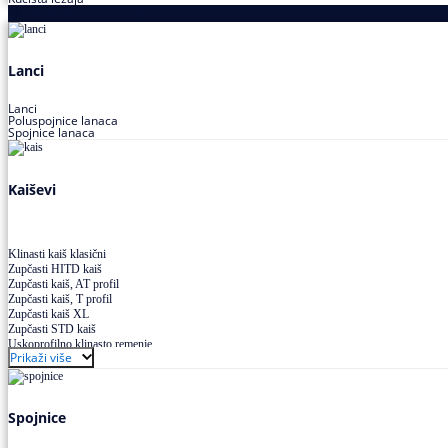
Proizvodi za prenos snage
Lanci
Lanci
Poluspojnice lanaca
Spojnice lanaca
Kaiševi
Klinasti kaiš klasični
Zupčasti HITD kaiš
Zupčasti kaiš, AT profil
Zupčasti kaiš, T profil
Zupčasti kaiš XL
Zupčasti STD kaiš
Uskoprofilno klinasto remenje
Prikaži više
Uskoprofilno klinasto remenje spojeno
Uskoprofilno klinasto remenje XP extra power
Višekanalno remenje PJ,PK
Spojnice